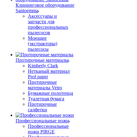
Клининговое оборудование
Santoemma
Аксессуары и
запчасти для
профессиональных
пылесосов
Моющие
(экстракторы)
пылесосы
Протирочные материалы
Kimberly Clark
Нетканый материал
Prof paper
Протирочные
материалы Veiro
Бумажные полотенца
Туалетная бумага
Протирочные
салфетки
Профессиональные ножи
Профессиональные
ножи PIRGE