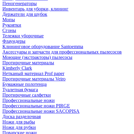
Пеногенераторы
Инвентарь для уборки, клининг
Держатели для шубок
Мопы
Рукоятки
Сгоны
Тележки уборочные
Флаундеры
Клининговое оборудование Santoemma
Аксессуары и запчасти для профессиональных пылесосов
Моющие (экстракторы) пылесосы
Протирочные материалы
Kimberly Clark
Нетканый материал Prof paper
Протирочные материалы Veiro
Бумажные полотенца
Туалетная бумага
Протирочные салфетки
Профессиональные ножи
Профессиональные ножи PIRGE
Профессиональные ножи SACOPISA
Доска разделочная
Ножи для рыбы
Ножи для рубки
Поварские ножи