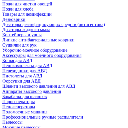
Ножи для чистки овощей
Ножи для хлеба
Товары для дезинфекции
Дезковрики
Дозаторы дезинфицирующих средств (антисептика)
Дозаторы жидкого мыла
Контейнеры и урны
Липкие антибактериальные коврики
Сушилки для рук
Уборочно-моечное оборудование
Аксессуары для моечного оборудования
Копья для АВД
Пенокомплекты для АВД
Переходники для АВД
Пистолеты для АВД
Форсунки для АВД
Шланги высокого давления для АВД
Аппараты высокого давления
Барабаны для шлангов
Парогенераторы
Пеногенераторы
Поломоечные машины
Профессиональные ручные распылители
Пылесосы
Моющие пылесосы