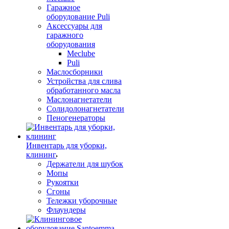
Гаражное
оборудование Puli
Аксессуары для
гаражного
оборудования
Meclube
Puli
Маслосборники
Устройства для слива
обработанного масла
Маслонагнетатели
Солидолонагнетатели
Пеногенераторы
Инвентарь для уборки,
клининг
Держатели для шубок
Мопы
Рукоятки
Сгоны
Тележки уборочные
Флаундеры