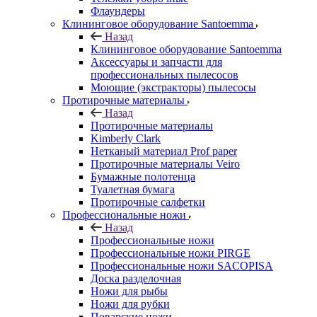
Флаундеры
Клининговое оборудование Santoemma
Назад
Клининговое оборудование Santoemma
Аксессуары и запчасти для
профессиональных пылесосов
Моющие (экстракторы) пылесосы
Протирочные материалы
Назад
Протирочные материалы
Kimberly Clark
Нетканый материал Prof paper
Протирочные материалы Veiro
Бумажные полотенца
Туалетная бумага
Протирочные салфетки
Профессиональные ножи
Назад
Профессиональные ножи
Профессиональные ножи PIRGE
Профессиональные ножи SACOPISA
Доска разделочная
Ножи для рыбы
Ножи для рубки
Поварские ножи