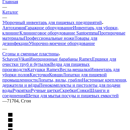
Главная
—
Каталог
—
Уборочный инвентарь для пищевых предприятий
Автохимия
Гаражное оборудование
Инвентарь для уборки,
клининг
Клининговое оборудование Santoemma
Протирочные
материалы
Профессиональные ножи
Товары для
дезинфекции
Уборочно-моечное оборудование
—
Сгоны и сменные пластины
Schavon
Vikan
Инерционные барабаны Ramex
Ершики для
очистки труб и бутылок
Ведра для пищевых
производств
Катушки Ramex
Весла-мешалки
Инвентарь для
уборки полов
Кисточки
Ковши
Лопатки для пищевой
промышленности
Лопаты, вилы, грабли
Настенные крепления,
держатели и вёдра
Пенокомплекты и пистолеты для подачи
воды
Рукоятки
Ручные щетки
Скребки
Совки
Шланги и
соединения
Щетки для мытья посуды и пищевых емкостей
—
71704, Сгон