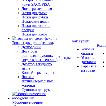
Профессиональные
ножи SACOPISA
Доска разделочная
Ножи для рыбы
Ножи для рубки
Поварские ножи
Ножи для чистки
овощей
Ножи для хлеба
Как купить
Товары для дезинфекции
Комп
Дезковрики
Условия
Дозаторы
оплаты
дезинфицирующих
Бренды
Условия
средств (антисептика)
доставки
Дозаторы жидкого
Гарантия
мыла
на товар
Контейнеры и урны
Липкие
антибактериальные
коврики
Сушилки для рук
Уборочно-моечное