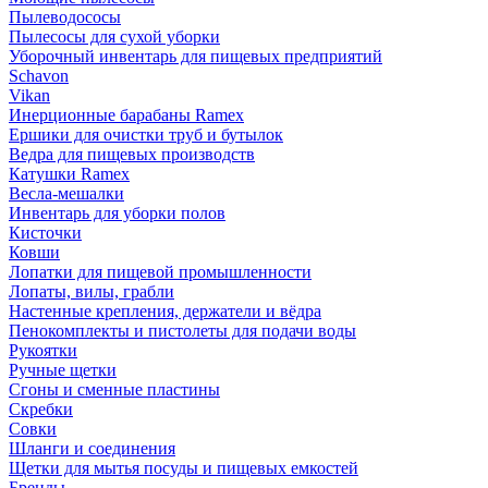
Пылеводососы
Пылесосы для сухой уборки
Уборочный инвентарь для пищевых предприятий
Schavon
Vikan
Инерционные барабаны Ramex
Ершики для очистки труб и бутылок
Ведра для пищевых производств
Катушки Ramex
Весла-мешалки
Инвентарь для уборки полов
Кисточки
Ковши
Лопатки для пищевой промышленности
Лопаты, вилы, грабли
Настенные крепления, держатели и вёдра
Пенокомплекты и пистолеты для подачи воды
Рукоятки
Ручные щетки
Сгоны и сменные пластины
Скребки
Совки
Шланги и соединения
Щетки для мытья посуды и пищевых емкостей
Бренды