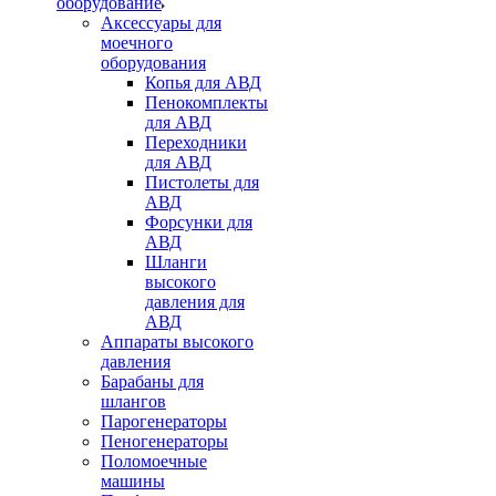
оборудование
Аксессуары для
моечного
оборудования
Копья для АВД
Пенокомплекты
для АВД
Переходники
для АВД
Пистолеты для
АВД
Форсунки для
АВД
Шланги
высокого
давления для
АВД
Аппараты высокого
давления
Барабаны для
шлангов
Парогенераторы
Пеногенераторы
Поломоечные
машины