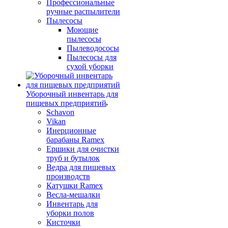
Профессиональные
ручные распылители
Пылесосы
Моющие
пылесосы
Пылеводососы
Пылесосы для
сухой уборки
Уборочный инвентарь для
пищевых предприятий
Schavon
Vikan
Инерционные
барабаны Ramex
Ершики для очистки
труб и бутылок
Ведра для пищевых
производств
Катушки Ramex
Весла-мешалки
Инвентарь для
уборки полов
Кисточки