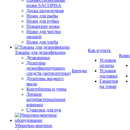
Профессиональные
ножи SACOPISA
Доска разделочная
Ножи для рыбы
Ножи для рубки
Поварские ножи
Ножи для чистки
овощей
Ножи для хлеба
Как купить
Товары для дезинфекции
Комп
Дезковрики
Условия
Дозаторы
оплаты
дезинфицирующих
Бренды
Условия
средств (антисептика)
доставки
Дозаторы жидкого
Гарантия
мыла
на товар
Контейнеры и урны
Липкие
антибактериальные
коврики
Сушилки для рук
Уборочно-моечное