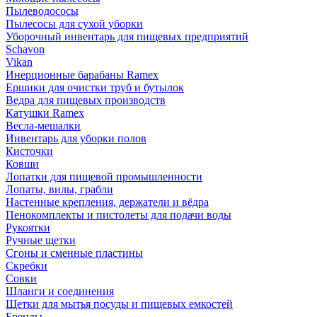
Пылеводососы
Пылесосы для сухой уборки
Уборочный инвентарь для пищевых предприятий
Schavon
Vikan
Инерционные барабаны Ramex
Ершики для очистки труб и бутылок
Ведра для пищевых производств
Катушки Ramex
Весла-мешалки
Инвентарь для уборки полов
Кисточки
Ковши
Лопатки для пищевой промышленности
Лопаты, вилы, грабли
Настенные крепления, держатели и вёдра
Пенокомплекты и пистолеты для подачи воды
Рукоятки
Ручные щетки
Сгоны и сменные пластины
Скребки
Совки
Шланги и соединения
Щетки для мытья посуды и пищевых емкостей
Бренды