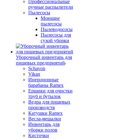
Профессиональные
ручные распылители
Пылесосы
Моющие
пылесосы
Пылеводососы
Пылесосы для
сухой уборки
Уборочный инвентарь для
пищевых предприятий
Schavon
Vikan
Инерционные
барабаны Ramex
Ершики для очистки
труб и бутылок
Ведра для пищевых
производств
Катушки Ramex
Весла-мешалки
Инвентарь для
уборки полов
Кисточки