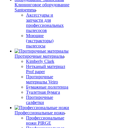
Клининговое оборудование
Santoemma
Аксессуары и
запчасти для
профессиональных
пылесосов
Моющие
(экстракторы)
пылесосы
Протирочные материалы
Kimberly Clark
Нетканый материал
Prof paper
Протирочные
материалы Veiro
Бумажные полотенца
Туалетная бумага
Протирочные
салфетки
Профессиональные ножи
Профессиональные
ножи PIRGE