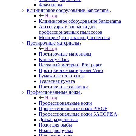
Флаундеры
Клининговое оборудование Santoemma
Назад
Клининговое оборудование Santoemma
Аксессуары и запчасти для
профессиональных пылесосов
Моющие (экстракторы) пылесосы
Протирочные материалы
Назад
Протирочные материалы
Kimberly Clark
Нетканый материал Prof paper
Протирочные материалы Veiro
Бумажные полотенца
Туалетная бумага
Протирочные салфетки
Профессиональные ножи
Назад
Профессиональные ножи
Профессиональные ножи PIRGE
Профессиональные ножи SACOPISA
Доска разделочная
Ножи для рыбы
Ножи для рубки
Поварские ножи