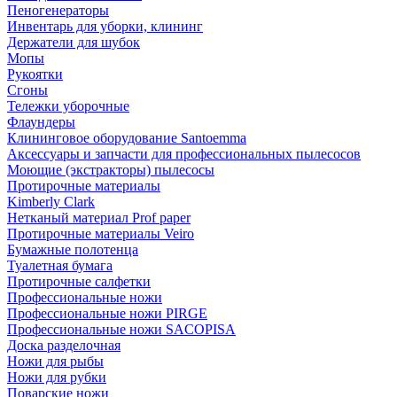
Пеногенераторы
Инвентарь для уборки, клининг
Держатели для шубок
Мопы
Рукоятки
Сгоны
Тележки уборочные
Флаундеры
Клининговое оборудование Santoemma
Аксессуары и запчасти для профессиональных пылесосов
Моющие (экстракторы) пылесосы
Протирочные материалы
Kimberly Clark
Нетканый материал Prof paper
Протирочные материалы Veiro
Бумажные полотенца
Туалетная бумага
Протирочные салфетки
Профессиональные ножи
Профессиональные ножи PIRGE
Профессиональные ножи SACOPISA
Доска разделочная
Ножи для рыбы
Ножи для рубки
Поварские ножи