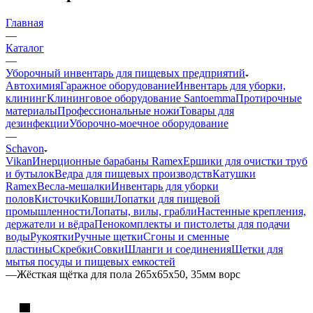
Главная
—
Каталог
—
Уборочный инвентарь для пищевых предприятий
Автохимия
Гаражное оборудование
Инвентарь для уборки,
клининг
Клининговое оборудование Santoemma
Протирочные
материалы
Профессиональные ножи
Товары для
дезинфекции
Уборочно-моечное оборудование
—
Schavon
Vikan
Инерционные барабаны Ramex
Ершики для очистки труб
и бутылок
Ведра для пищевых производств
Катушки
Ramex
Весла-мешалки
Инвентарь для уборки
полов
Кисточки
Ковши
Лопатки для пищевой
промышленности
Лопаты, вилы, грабли
Настенные крепления,
держатели и вёдра
Пенокомплекты и пистолеты для подачи
воды
Рукоятки
Ручные щетки
Сгоны и сменные
пластины
Скребки
Совки
Шланги и соединения
Щетки для
мытья посуды и пищевых емкостей
—
Жёсткая щётка для пола 265х65х50, 35мм ворс