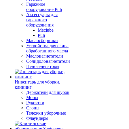
Гаражное
оборудование Puli
Аксессуары для
гаражного
оборудования
Meclube
Puli
Маслосборники
Устройства для слива
обработанного масла
Маслонагнетатели
Солидолонагнетатели
Пеногенераторы
Инвентарь для уборки,
клининг
Держатели для шубок
Мопы
Рукоятки
Сгоны
Тележки уборочные
Флаундеры