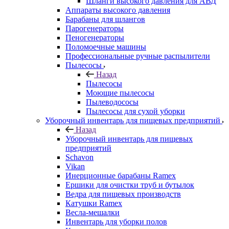
Шланги высокого давления для АВД
Аппараты высокого давления
Барабаны для шлангов
Парогенераторы
Пеногенераторы
Поломоечные машины
Профессиональные ручные распылители
Пылесосы
Назад
Пылесосы
Моющие пылесосы
Пылеводососы
Пылесосы для сухой уборки
Уборочный инвентарь для пищевых предприятий
Назад
Уборочный инвентарь для пищевых
предприятий
Schavon
Vikan
Инерционные барабаны Ramex
Ершики для очистки труб и бутылок
Ведра для пищевых производств
Катушки Ramex
Весла-мешалки
Инвентарь для уборки полов