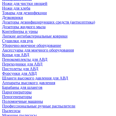
Ножи для чистки овощей
Ножи для хлеба
Товары для дезинфекции
Дезковрики
Дозаторы дезинфицирующих средств (антисептика)
Дозаторы жидкого мыла
Контейнеры и урны
Липкие антибактериальные коврики
Сушилки для рук
Уборочно-моечное оборудование
Аксессуары для моечного оборудования
Копья для АВД
Пенокомплекты для АВД
Переходники для АВД
Пистолеты для АВД
Форсунки для АВД
Шланги высокого давления для АВД
Аппараты высокого давления
Барабаны для шлангов
Парогенераторы
Пеногенераторы
Поломоечные машины
Профессиональные ручные распылители
Пылесосы
Моющие пылесосы