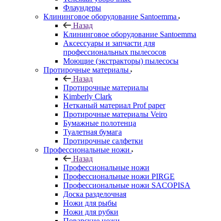
Флаундеры
Клининговое оборудование Santoemma
Назад
Клининговое оборудование Santoemma
Аксессуары и запчасти для
профессиональных пылесосов
Моющие (экстракторы) пылесосы
Протирочные материалы
Назад
Протирочные материалы
Kimberly Clark
Нетканый материал Prof paper
Протирочные материалы Veiro
Бумажные полотенца
Туалетная бумага
Протирочные салфетки
Профессиональные ножи
Назад
Профессиональные ножи
Профессиональные ножи PIRGE
Профессиональные ножи SACOPISA
Доска разделочная
Ножи для рыбы
Ножи для рубки
Поварские ножи