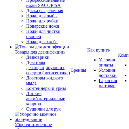
Профессиональные
ножи SACOPISA
Доска разделочная
Ножи для рыбы
Ножи для рубки
Поварские ножи
Ножи для чистки
овощей
Ножи для хлеба
Как купить
Товары для дезинфекции
Комп
Дезковрики
Условия
Дозаторы
оплаты
дезинфицирующих
Бренды
Условия
средств (антисептика)
доставки
Дозаторы жидкого
Гарантия
мыла
на товар
Контейнеры и урны
Липкие
антибактериальные
коврики
Сушилки для рук
Уборочно-моечное