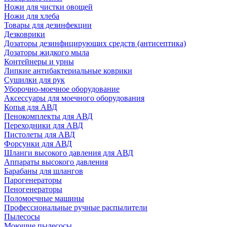
Ножи для чистки овощей
Ножи для хлеба
Товары для дезинфекции
Дезковрики
Дозаторы дезинфицирующих средств (антисептика)
Дозаторы жидкого мыла
Контейнеры и урны
Липкие антибактериальные коврики
Сушилки для рук
Уборочно-моечное оборудование
Аксессуары для моечного оборудования
Копья для АВД
Пенокомплекты для АВД
Переходники для АВД
Пистолеты для АВД
Форсунки для АВД
Шланги высокого давления для АВД
Аппараты высокого давления
Барабаны для шлангов
Парогенераторы
Пеногенераторы
Поломоечные машины
Профессиональные ручные распылители
Пылесосы
Моющие пылесосы