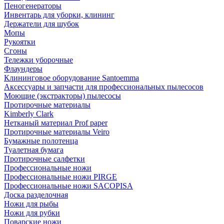
Пеногенераторы
Инвентарь для уборки, клининг
Держатели для шубок
Мопы
Рукоятки
Сгоны
Тележки уборочные
Флаундеры
Клининговое оборудование Santoemma
Аксессуары и запчасти для профессиональных пылесосов
Моющие (экстракторы) пылесосы
Протирочные материалы
Kimberly Clark
Нетканый материал Prof paper
Протирочные материалы Veiro
Бумажные полотенца
Туалетная бумага
Протирочные салфетки
Профессиональные ножи
Профессиональные ножи PIRGE
Профессиональные ножи SACOPISA
Доска разделочная
Ножи для рыбы
Ножи для рубки
Поварские ножи