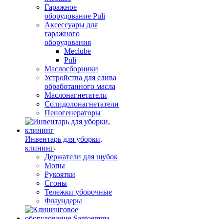
Гаражное
оборудование Puli
Аксессуары для
гаражного
оборудования
Meclube
Puli
Маслосборники
Устройства для слива
обработанного масла
Маслонагнетатели
Солидолонагнетатели
Пеногенераторы
Инвентарь для уборки,
клининг
Держатели для шубок
Мопы
Рукоятки
Сгоны
Тележки уборочные
Флаундеры