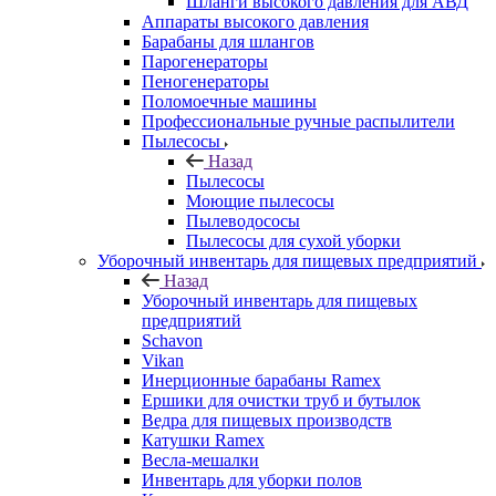
Шланги высокого давления для АВД
Аппараты высокого давления
Барабаны для шлангов
Парогенераторы
Пеногенераторы
Поломоечные машины
Профессиональные ручные распылители
Пылесосы
Назад
Пылесосы
Моющие пылесосы
Пылеводососы
Пылесосы для сухой уборки
Уборочный инвентарь для пищевых предприятий
Назад
Уборочный инвентарь для пищевых
предприятий
Schavon
Vikan
Инерционные барабаны Ramex
Ершики для очистки труб и бутылок
Ведра для пищевых производств
Катушки Ramex
Весла-мешалки
Инвентарь для уборки полов