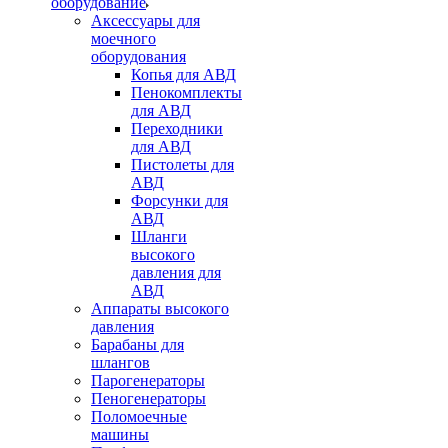
оборудование
Аксессуары для
моечного
оборудования
Копья для АВД
Пенокомплекты
для АВД
Переходники
для АВД
Пистолеты для
АВД
Форсунки для
АВД
Шланги
высокого
давления для
АВД
Аппараты высокого
давления
Барабаны для
шлангов
Парогенераторы
Пеногенераторы
Поломоечные
машины