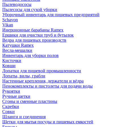
Пылеводососы
Пылесосы для сухой уборки
Уборочный инвентарь для пищевых предприятий
Schavon
Vikan
Инерционные барабаны Ramex
Ершики для очистки труб и бутылок
Ведра для пищевых производств
Катушки Ramex
Весла-мешалки
Инвентарь для уборки полов
Кисточки
Ковши
Лопатки для пищевой промышленности
Лопаты, вилы, грабли
Настенные крепления, держатели и вёдра
Пенокомплекты и пистолеты для подачи воды
Рукоятки
Ручные щетки
Сгоны и сменные пластины
Скребки
Совки
Шланги и соединения
Щетки для мытья посуды и пищевых емкостей
Бренды