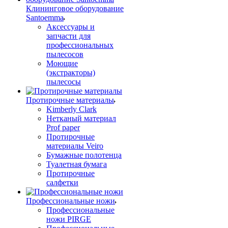
Клининговое оборудование
Santoemma
Аксессуары и
запчасти для
профессиональных
пылесосов
Моющие
(экстракторы)
пылесосы
Протирочные материалы
Kimberly Clark
Нетканый материал
Prof paper
Протирочные
материалы Veiro
Бумажные полотенца
Туалетная бумага
Протирочные
салфетки
Профессиональные ножи
Профессиональные
ножи PIRGE