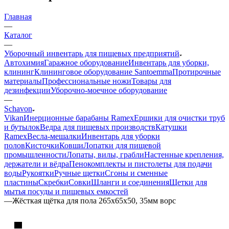
Главная
—
Каталог
—
Уборочный инвентарь для пищевых предприятий
Автохимия
Гаражное оборудование
Инвентарь для уборки,
клининг
Клининговое оборудование Santoemma
Протирочные
материалы
Профессиональные ножи
Товары для
дезинфекции
Уборочно-моечное оборудование
—
Schavon
Vikan
Инерционные барабаны Ramex
Ершики для очистки труб
и бутылок
Ведра для пищевых производств
Катушки
Ramex
Весла-мешалки
Инвентарь для уборки
полов
Кисточки
Ковши
Лопатки для пищевой
промышленности
Лопаты, вилы, грабли
Настенные крепления,
держатели и вёдра
Пенокомплекты и пистолеты для подачи
воды
Рукоятки
Ручные щетки
Сгоны и сменные
пластины
Скребки
Совки
Шланги и соединения
Щетки для
мытья посуды и пищевых емкостей
—
Жёсткая щётка для пола 265х65х50, 35мм ворс