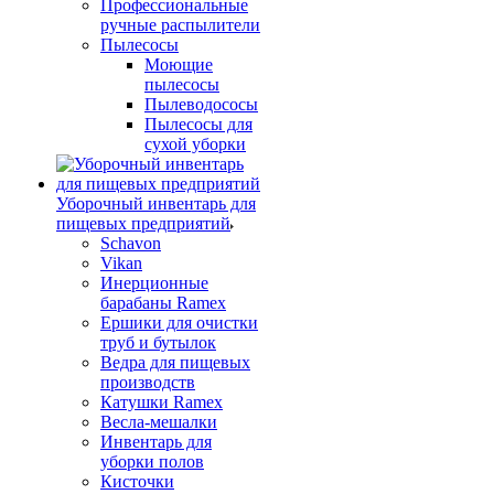
Профессиональные
ручные распылители
Пылесосы
Моющие
пылесосы
Пылеводососы
Пылесосы для
сухой уборки
Уборочный инвентарь для
пищевых предприятий
Schavon
Vikan
Инерционные
барабаны Ramex
Ершики для очистки
труб и бутылок
Ведра для пищевых
производств
Катушки Ramex
Весла-мешалки
Инвентарь для
уборки полов
Кисточки