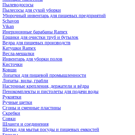
Пылеводососы
Пылесосы для сухой уборки
Уборочный инвентарь для пищевых предприятий
Schavon
Vikan
Инерционные барабаны Ramex
Ершики для очистки труб и бутылок
Ведра для пищевых производств
Катушки Ramex
Весла-мешалки
Инвентарь для уборки полов
Кисточки
Ковши
Лопатки для пищевой промышленности
Лопаты, вилы, грабли
Настенные крепления, держатели и вёдра
Пенокомплекты и пистолеты для подачи воды
Рукоятки
Ручные щетки
Сгоны и сменные пластины
Скребки
Совки
Шланги и соединения
Щетки для мытья посуды и пищевых емкостей
Бренды