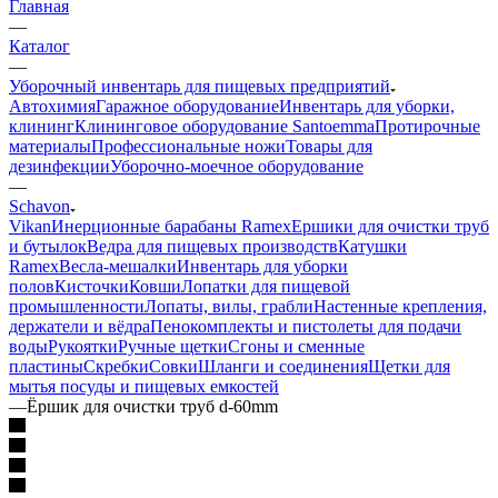
Главная
—
Каталог
—
Уборочный инвентарь для пищевых предприятий
Автохимия
Гаражное оборудование
Инвентарь для уборки,
клининг
Клининговое оборудование Santoemma
Протирочные
материалы
Профессиональные ножи
Товары для
дезинфекции
Уборочно-моечное оборудование
—
Schavon
Vikan
Инерционные барабаны Ramex
Ершики для очистки труб
и бутылок
Ведра для пищевых производств
Катушки
Ramex
Весла-мешалки
Инвентарь для уборки
полов
Кисточки
Ковши
Лопатки для пищевой
промышленности
Лопаты, вилы, грабли
Настенные крепления,
держатели и вёдра
Пенокомплекты и пистолеты для подачи
воды
Рукоятки
Ручные щетки
Сгоны и сменные
пластины
Скребки
Совки
Шланги и соединения
Щетки для
мытья посуды и пищевых емкостей
—
Ёршик для очистки труб d-60mm