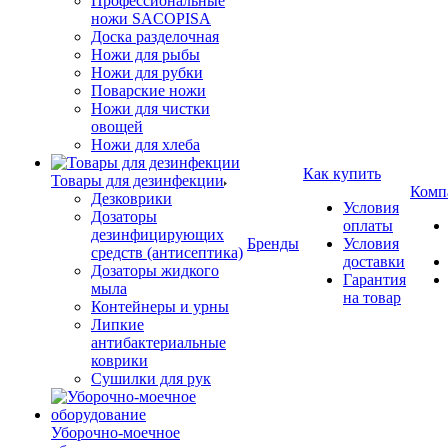
Профессиональные
ножи SACOPISA
Доска разделочная
Ножи для рыбы
Ножи для рубки
Поварские ножи
Ножи для чистки
овощей
Ножи для хлеба
Как купить
Товары для дезинфекции
Комп
Дезковрики
Условия
Дозаторы
оплаты
дезинфицирующих
Бренды
Условия
средств (антисептика)
доставки
Дозаторы жидкого
Гарантия
мыла
на товар
Контейнеры и урны
Липкие
антибактериальные
коврики
Сушилки для рук
Уборочно-моечное