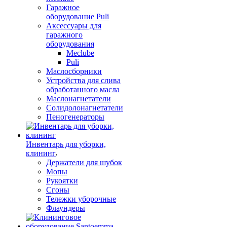
Гаражное
оборудование Puli
Аксессуары для
гаражного
оборудования
Meclube
Puli
Маслосборники
Устройства для слива
обработанного масла
Маслонагнетатели
Солидолонагнетатели
Пеногенераторы
Инвентарь для уборки,
клининг
Держатели для шубок
Мопы
Рукоятки
Сгоны
Тележки уборочные
Флаундеры