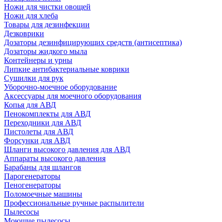
Ножи для чистки овощей
Ножи для хлеба
Товары для дезинфекции
Дезковрики
Дозаторы дезинфицирующих средств (антисептика)
Дозаторы жидкого мыла
Контейнеры и урны
Липкие антибактериальные коврики
Сушилки для рук
Уборочно-моечное оборудование
Аксессуары для моечного оборудования
Копья для АВД
Пенокомплекты для АВД
Переходники для АВД
Пистолеты для АВД
Форсунки для АВД
Шланги высокого давления для АВД
Аппараты высокого давления
Барабаны для шлангов
Парогенераторы
Пеногенераторы
Поломоечные машины
Профессиональные ручные распылители
Пылесосы
Моющие пылесосы