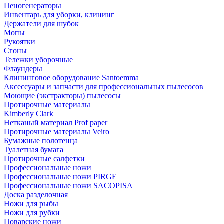
Пеногенераторы
Инвентарь для уборки, клининг
Держатели для шубок
Мопы
Рукоятки
Сгоны
Тележки уборочные
Флаундеры
Клининговое оборудование Santoemma
Аксессуары и запчасти для профессиональных пылесосов
Моющие (экстракторы) пылесосы
Протирочные материалы
Kimberly Clark
Нетканый материал Prof paper
Протирочные материалы Veiro
Бумажные полотенца
Туалетная бумага
Протирочные салфетки
Профессиональные ножи
Профессиональные ножи PIRGE
Профессиональные ножи SACOPISA
Доска разделочная
Ножи для рыбы
Ножи для рубки
Поварские ножи