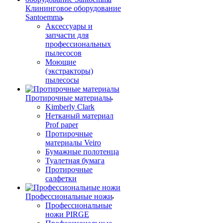
Клининговое оборудование
Santoemma
Аксессуары и
запчасти для
профессиональных
пылесосов
Моющие
(экстракторы)
пылесосы
Протирочные материалы
Kimberly Clark
Нетканый материал
Prof paper
Протирочные
материалы Veiro
Бумажные полотенца
Туалетная бумага
Протирочные
салфетки
Профессиональные ножи
Профессиональные
ножи PIRGE