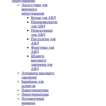
оборудование
Аксессуары для
моечного
оборудования
Копья для АВД
Пенокомплекты
для АВД
Переходники
для АВД
Пистолеты для
АВД
Форсунки для
АВД
Шланги
высокого
давления для
АВД
Аппараты высокого
давления
Барабаны для
шлангов
Парогенераторы
Пеногенераторы
Поломоечные
машины