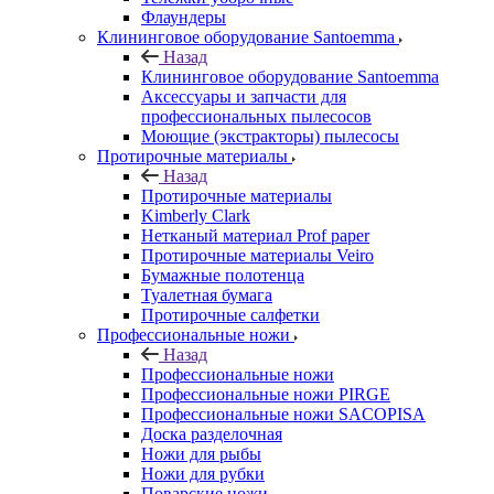
Флаундеры
Клининговое оборудование Santoemma
Назад
Клининговое оборудование Santoemma
Аксессуары и запчасти для
профессиональных пылесосов
Моющие (экстракторы) пылесосы
Протирочные материалы
Назад
Протирочные материалы
Kimberly Clark
Нетканый материал Prof paper
Протирочные материалы Veiro
Бумажные полотенца
Туалетная бумага
Протирочные салфетки
Профессиональные ножи
Назад
Профессиональные ножи
Профессиональные ножи PIRGE
Профессиональные ножи SACOPISA
Доска разделочная
Ножи для рыбы
Ножи для рубки
Поварские ножи