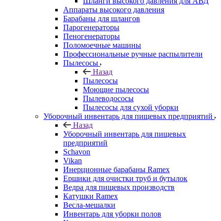
Шланги высокого давления для АВД
Аппараты высокого давления
Барабаны для шлангов
Парогенераторы
Пеногенераторы
Поломоечные машины
Профессиональные ручные распылители
Пылесосы
Назад
Пылесосы
Моющие пылесосы
Пылеводососы
Пылесосы для сухой уборки
Уборочный инвентарь для пищевых предприятий
Назад
Уборочный инвентарь для пищевых
предприятий
Schavon
Vikan
Инерционные барабаны Ramex
Ершики для очистки труб и бутылок
Ведра для пищевых производств
Катушки Ramex
Весла-мешалки
Инвентарь для уборки полов