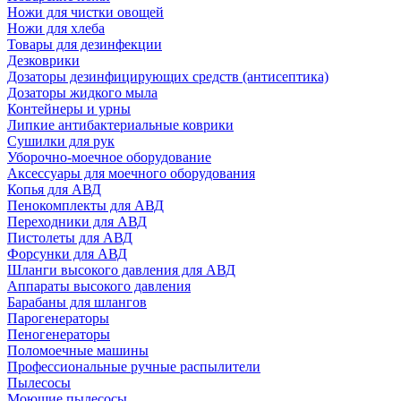
Ножи для чистки овощей
Ножи для хлеба
Товары для дезинфекции
Дезковрики
Дозаторы дезинфицирующих средств (антисептика)
Дозаторы жидкого мыла
Контейнеры и урны
Липкие антибактериальные коврики
Сушилки для рук
Уборочно-моечное оборудование
Аксессуары для моечного оборудования
Копья для АВД
Пенокомплекты для АВД
Переходники для АВД
Пистолеты для АВД
Форсунки для АВД
Шланги высокого давления для АВД
Аппараты высокого давления
Барабаны для шлангов
Парогенераторы
Пеногенераторы
Поломоечные машины
Профессиональные ручные распылители
Пылесосы
Моющие пылесосы