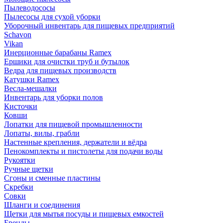
Пылеводососы
Пылесосы для сухой уборки
Уборочный инвентарь для пищевых предприятий
Schavon
Vikan
Инерционные барабаны Ramex
Ершики для очистки труб и бутылок
Ведра для пищевых производств
Катушки Ramex
Весла-мешалки
Инвентарь для уборки полов
Кисточки
Ковши
Лопатки для пищевой промышленности
Лопаты, вилы, грабли
Настенные крепления, держатели и вёдра
Пенокомплекты и пистолеты для подачи воды
Рукоятки
Ручные щетки
Сгоны и сменные пластины
Скребки
Совки
Шланги и соединения
Щетки для мытья посуды и пищевых емкостей
Бренды