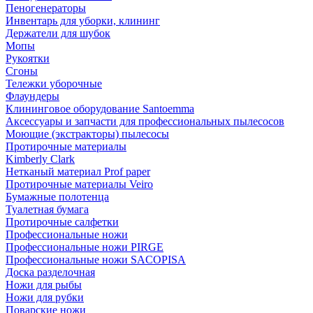
Пеногенераторы
Инвентарь для уборки, клининг
Держатели для шубок
Мопы
Рукоятки
Сгоны
Тележки уборочные
Флаундеры
Клининговое оборудование Santoemma
Аксессуары и запчасти для профессиональных пылесосов
Моющие (экстракторы) пылесосы
Протирочные материалы
Kimberly Clark
Нетканый материал Prof paper
Протирочные материалы Veiro
Бумажные полотенца
Туалетная бумага
Протирочные салфетки
Профессиональные ножи
Профессиональные ножи PIRGE
Профессиональные ножи SACOPISA
Доска разделочная
Ножи для рыбы
Ножи для рубки
Поварские ножи