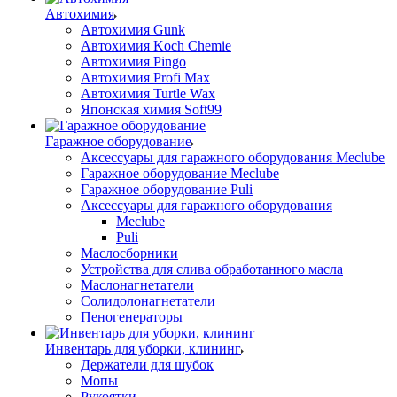
Автохимия
Автохимия Gunk
Автохимия Koch Chemie
Автохимия Pingo
Автохимия Profi Max
Автохимия Turtle Wax
Японская химия Soft99
Гаражное оборудование
Аксессуары для гаражного оборудования Meclube
Гаражное оборудование Meclube
Гаражное оборудование Puli
Аксессуары для гаражного оборудования
Meclube
Puli
Маслосборники
Устройства для слива обработанного масла
Маслонагнетатели
Солидолонагнетатели
Пеногенераторы
Инвентарь для уборки, клининг
Держатели для шубок
Мопы
Рукоятки