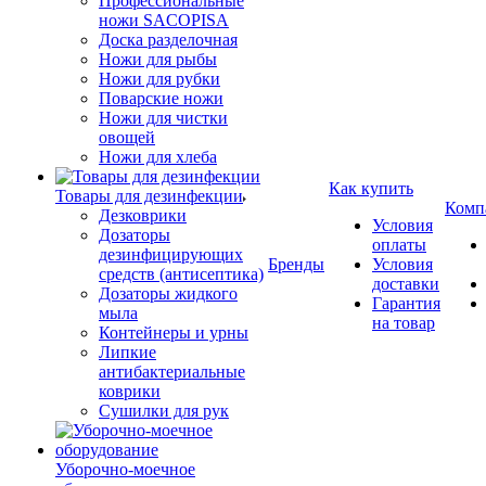
Профессиональные
ножи SACOPISA
Доска разделочная
Ножи для рыбы
Ножи для рубки
Поварские ножи
Ножи для чистки
овощей
Ножи для хлеба
Как купить
Товары для дезинфекции
Комп
Дезковрики
Условия
Дозаторы
оплаты
дезинфицирующих
Бренды
Условия
средств (антисептика)
доставки
Дозаторы жидкого
Гарантия
мыла
на товар
Контейнеры и урны
Липкие
антибактериальные
коврики
Сушилки для рук
Уборочно-моечное