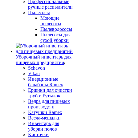
Профессиональные
ручные распылители
Пылесосы
Моющие
пылесосы
Пылеводососы
Пылесосы для
сухой уборки
Уборочный инвентарь для
пищевых предприятий
Schavon
Vikan
Инерционные
барабаны Ramex
Ершики для очистки
труб и бутылок
Ведра для пищевых
производств
Катушки Ramex
Весла-мешалки
Инвентарь для
уборки полов
Кисточки