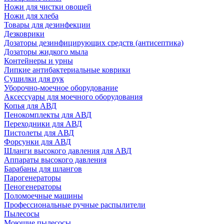
Ножи для чистки овощей
Ножи для хлеба
Товары для дезинфекции
Дезковрики
Дозаторы дезинфицирующих средств (антисептика)
Дозаторы жидкого мыла
Контейнеры и урны
Липкие антибактериальные коврики
Сушилки для рук
Уборочно-моечное оборудование
Аксессуары для моечного оборудования
Копья для АВД
Пенокомплекты для АВД
Переходники для АВД
Пистолеты для АВД
Форсунки для АВД
Шланги высокого давления для АВД
Аппараты высокого давления
Барабаны для шлангов
Парогенераторы
Пеногенераторы
Поломоечные машины
Профессиональные ручные распылители
Пылесосы
Моющие пылесосы