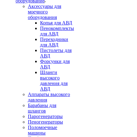
оборудование
Аксессуары для
моечного
оборудования
Копья для АВД
Пенокомплекты
для АВД
Переходники
для АВД
Пистолеты для
АВД
Форсунки для
АВД
Шланги
высокого
давления для
АВД
Аппараты высокого
давления
Барабаны для
шлангов
Парогенераторы
Пеногенераторы
Поломоечные
машины