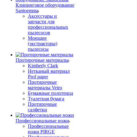
Клининговое оборудование
Santoemma
Аксессуары и
запчасти для
профессиональных
пылесосов
Моющие
(экстракторы)
пылесосы
Протирочные материалы
Kimberly Clark
Нетканый материал
Prof paper
Протирочные
материалы Veiro
Бумажные полотенца
Туалетная бумага
Протирочные
салфетки
Профессиональные ножи
Профессиональные
ножи PIRGE