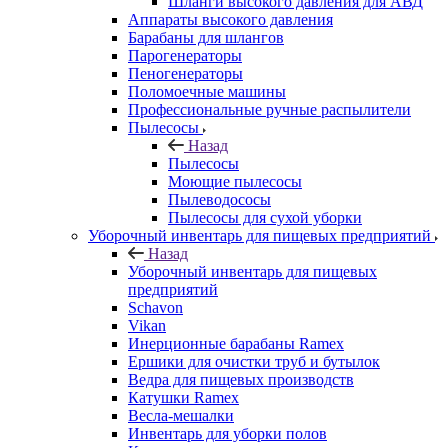
Шланги высокого давления для АВД
Аппараты высокого давления
Барабаны для шлангов
Парогенераторы
Пеногенераторы
Поломоечные машины
Профессиональные ручные распылители
Пылесосы
Назад
Пылесосы
Моющие пылесосы
Пылеводососы
Пылесосы для сухой уборки
Уборочный инвентарь для пищевых предприятий
Назад
Уборочный инвентарь для пищевых
предприятий
Schavon
Vikan
Инерционные барабаны Ramex
Ершики для очистки труб и бутылок
Ведра для пищевых производств
Катушки Ramex
Весла-мешалки
Инвентарь для уборки полов