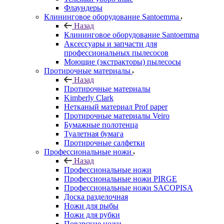
Флаундеры
Клининговое оборудование Santoemma
Назад
Клининговое оборудование Santoemma
Аксессуары и запчасти для
профессиональных пылесосов
Моющие (экстракторы) пылесосы
Протирочные материалы
Назад
Протирочные материалы
Kimberly Clark
Нетканый материал Prof paper
Протирочные материалы Veiro
Бумажные полотенца
Туалетная бумага
Протирочные салфетки
Профессиональные ножи
Назад
Профессиональные ножи
Профессиональные ножи PIRGE
Профессиональные ножи SACOPISA
Доска разделочная
Ножи для рыбы
Ножи для рубки
Поварские ножи