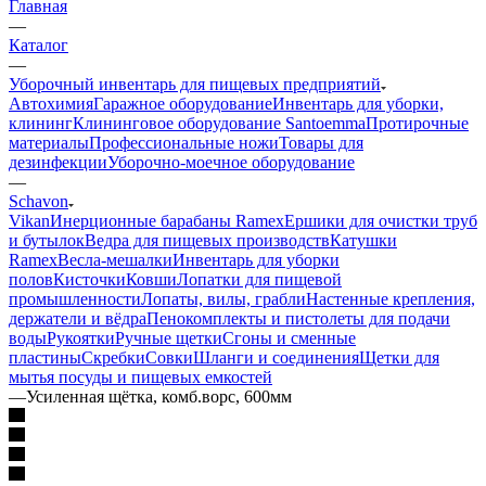
Главная
—
Каталог
—
Уборочный инвентарь для пищевых предприятий
Автохимия
Гаражное оборудование
Инвентарь для уборки,
клининг
Клининговое оборудование Santoemma
Протирочные
материалы
Профессиональные ножи
Товары для
дезинфекции
Уборочно-моечное оборудование
—
Schavon
Vikan
Инерционные барабаны Ramex
Ершики для очистки труб
и бутылок
Ведра для пищевых производств
Катушки
Ramex
Весла-мешалки
Инвентарь для уборки
полов
Кисточки
Ковши
Лопатки для пищевой
промышленности
Лопаты, вилы, грабли
Настенные крепления,
держатели и вёдра
Пенокомплекты и пистолеты для подачи
воды
Рукоятки
Ручные щетки
Сгоны и сменные
пластины
Скребки
Совки
Шланги и соединения
Щетки для
мытья посуды и пищевых емкостей
—
Усиленная щётка, комб.ворс, 600мм