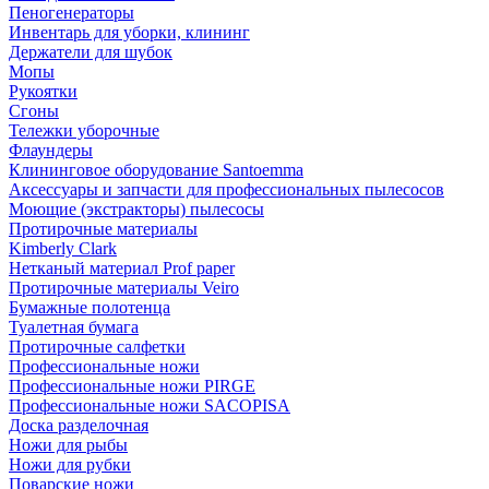
Пеногенераторы
Инвентарь для уборки, клининг
Держатели для шубок
Мопы
Рукоятки
Сгоны
Тележки уборочные
Флаундеры
Клининговое оборудование Santoemma
Аксессуары и запчасти для профессиональных пылесосов
Моющие (экстракторы) пылесосы
Протирочные материалы
Kimberly Clark
Нетканый материал Prof paper
Протирочные материалы Veiro
Бумажные полотенца
Туалетная бумага
Протирочные салфетки
Профессиональные ножи
Профессиональные ножи PIRGE
Профессиональные ножи SACOPISA
Доска разделочная
Ножи для рыбы
Ножи для рубки
Поварские ножи