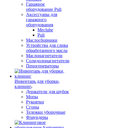
Гаражное
оборудование Puli
Аксессуары для
гаражного
оборудования
Meclube
Puli
Маслосборники
Устройства для слива
обработанного масла
Маслонагнетатели
Солидолонагнетатели
Пеногенераторы
Инвентарь для уборки,
клининг
Держатели для шубок
Мопы
Рукоятки
Сгоны
Тележки уборочные
Флаундеры