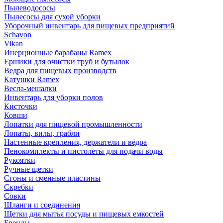
Пылеводососы
Пылесосы для сухой уборки
Уборочный инвентарь для пищевых предприятий
Schavon
Vikan
Инерционные барабаны Ramex
Ершики для очистки труб и бутылок
Ведра для пищевых производств
Катушки Ramex
Весла-мешалки
Инвентарь для уборки полов
Кисточки
Ковши
Лопатки для пищевой промышленности
Лопаты, вилы, грабли
Настенные крепления, держатели и вёдра
Пенокомплекты и пистолеты для подачи воды
Рукоятки
Ручные щетки
Сгоны и сменные пластины
Скребки
Совки
Шланги и соединения
Щетки для мытья посуды и пищевых емкостей
Бренды