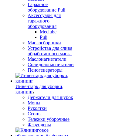
Гаражное
оборудование Puli
Аксессуары для
гаражного
оборудования
Meclube
Puli
Маслосборники
Устройства для слива
обработанного масла
Маслонагнетатели
Солидолонагнетатели
Пеногенераторы
Инвентарь для уборки,
клининг
Держатели для шубок
Мопы
Рукоятки
Сгоны
Тележки уборочные
Флаундеры