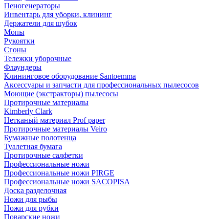
Пеногенераторы
Инвентарь для уборки, клининг
Держатели для шубок
Мопы
Рукоятки
Сгоны
Тележки уборочные
Флаундеры
Клининговое оборудование Santoemma
Аксессуары и запчасти для профессиональных пылесосов
Моющие (экстракторы) пылесосы
Протирочные материалы
Kimberly Clark
Нетканый материал Prof paper
Протирочные материалы Veiro
Бумажные полотенца
Туалетная бумага
Протирочные салфетки
Профессиональные ножи
Профессиональные ножи PIRGE
Профессиональные ножи SACOPISA
Доска разделочная
Ножи для рыбы
Ножи для рубки
Поварские ножи