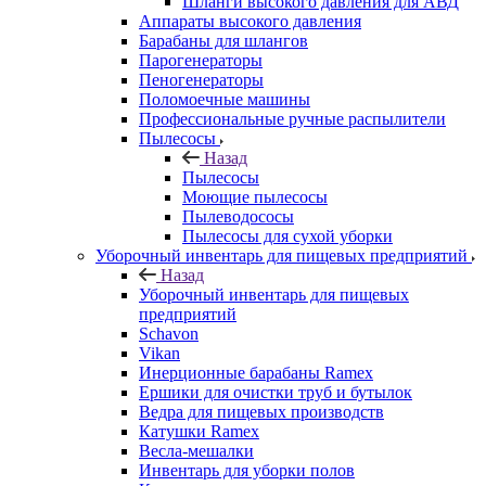
Шланги высокого давления для АВД
Аппараты высокого давления
Барабаны для шлангов
Парогенераторы
Пеногенераторы
Поломоечные машины
Профессиональные ручные распылители
Пылесосы
Назад
Пылесосы
Моющие пылесосы
Пылеводососы
Пылесосы для сухой уборки
Уборочный инвентарь для пищевых предприятий
Назад
Уборочный инвентарь для пищевых
предприятий
Schavon
Vikan
Инерционные барабаны Ramex
Ершики для очистки труб и бутылок
Ведра для пищевых производств
Катушки Ramex
Весла-мешалки
Инвентарь для уборки полов