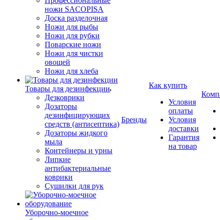
Профессиональные
ножи SACOPISA
Доска разделочная
Ножи для рыбы
Ножи для рубки
Поварские ножи
Ножи для чистки
овощей
Ножи для хлеба
Как купить
Товары для дезинфекции
Комп
Дезковрики
Условия
Дозаторы
оплаты
дезинфицирующих
Бренды
Условия
средств (антисептика)
доставки
Дозаторы жидкого
Гарантия
мыла
на товар
Контейнеры и урны
Липкие
антибактериальные
коврики
Сушилки для рук
Уборочно-моечное