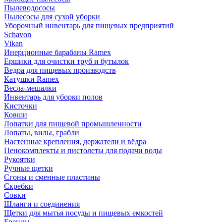
Пылеводососы
Пылесосы для сухой уборки
Уборочный инвентарь для пищевых предприятий
Schavon
Vikan
Инерционные барабаны Ramex
Ершики для очистки труб и бутылок
Ведра для пищевых производств
Катушки Ramex
Весла-мешалки
Инвентарь для уборки полов
Кисточки
Ковши
Лопатки для пищевой промышленности
Лопаты, вилы, грабли
Настенные крепления, держатели и вёдра
Пенокомплекты и пистолеты для подачи воды
Рукоятки
Ручные щетки
Сгоны и сменные пластины
Скребки
Совки
Шланги и соединения
Щетки для мытья посуды и пищевых емкостей
Бренды