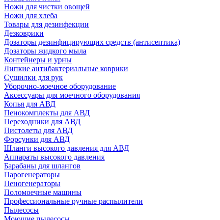
Ножи для чистки овощей
Ножи для хлеба
Товары для дезинфекции
Дезковрики
Дозаторы дезинфицирующих средств (антисептика)
Дозаторы жидкого мыла
Контейнеры и урны
Липкие антибактериальные коврики
Сушилки для рук
Уборочно-моечное оборудование
Аксессуары для моечного оборудования
Копья для АВД
Пенокомплекты для АВД
Переходники для АВД
Пистолеты для АВД
Форсунки для АВД
Шланги высокого давления для АВД
Аппараты высокого давления
Барабаны для шлангов
Парогенераторы
Пеногенераторы
Поломоечные машины
Профессиональные ручные распылители
Пылесосы
Моющие пылесосы