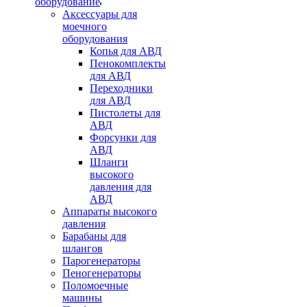
оборудование
Аксессуары для
моечного
оборудования
Копья для АВД
Пенокомплекты
для АВД
Переходники
для АВД
Пистолеты для
АВД
Форсунки для
АВД
Шланги
высокого
давления для
АВД
Аппараты высокого
давления
Барабаны для
шлангов
Парогенераторы
Пеногенераторы
Поломоечные
машины