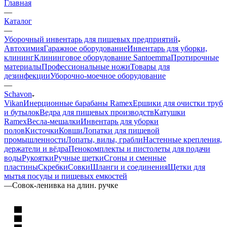
Главная
—
Каталог
—
Уборочный инвентарь для пищевых предприятий
Автохимия
Гаражное оборудование
Инвентарь для уборки,
клининг
Клининговое оборудование Santoemma
Протирочные
материалы
Профессиональные ножи
Товары для
дезинфекции
Уборочно-моечное оборудование
—
Schavon
Vikan
Инерционные барабаны Ramex
Ершики для очистки труб
и бутылок
Ведра для пищевых производств
Катушки
Ramex
Весла-мешалки
Инвентарь для уборки
полов
Кисточки
Ковши
Лопатки для пищевой
промышленности
Лопаты, вилы, грабли
Настенные крепления,
держатели и вёдра
Пенокомплекты и пистолеты для подачи
воды
Рукоятки
Ручные щетки
Сгоны и сменные
пластины
Скребки
Совки
Шланги и соединения
Щетки для
мытья посуды и пищевых емкостей
—
Совок-ленивка на длин. ручке