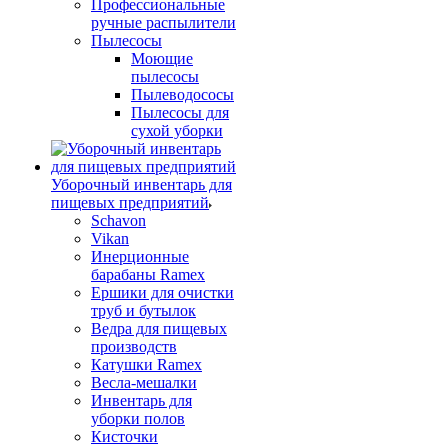
Профессиональные
ручные распылители
Пылесосы
Моющие
пылесосы
Пылеводососы
Пылесосы для
сухой уборки
Уборочный инвентарь для
пищевых предприятий
Schavon
Vikan
Инерционные
барабаны Ramex
Ершики для очистки
труб и бутылок
Ведра для пищевых
производств
Катушки Ramex
Весла-мешалки
Инвентарь для
уборки полов
Кисточки