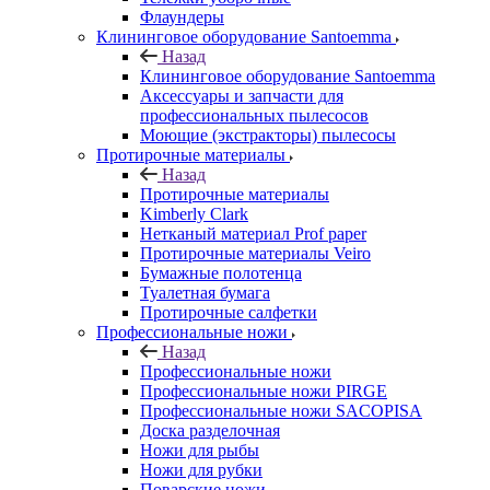
Флаундеры
Клининговое оборудование Santoemma
Назад
Клининговое оборудование Santoemma
Аксессуары и запчасти для
профессиональных пылесосов
Моющие (экстракторы) пылесосы
Протирочные материалы
Назад
Протирочные материалы
Kimberly Clark
Нетканый материал Prof paper
Протирочные материалы Veiro
Бумажные полотенца
Туалетная бумага
Протирочные салфетки
Профессиональные ножи
Назад
Профессиональные ножи
Профессиональные ножи PIRGE
Профессиональные ножи SACOPISA
Доска разделочная
Ножи для рыбы
Ножи для рубки
Поварские ножи