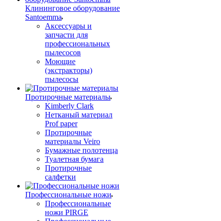
Клининговое оборудование
Santoemma
Аксессуары и
запчасти для
профессиональных
пылесосов
Моющие
(экстракторы)
пылесосы
Протирочные материалы
Kimberly Clark
Нетканый материал
Prof paper
Протирочные
материалы Veiro
Бумажные полотенца
Туалетная бумага
Протирочные
салфетки
Профессиональные ножи
Профессиональные
ножи PIRGE