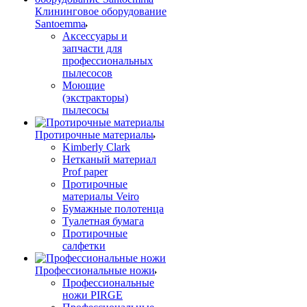
Клининговое оборудование
Santoemma
Аксессуары и
запчасти для
профессиональных
пылесосов
Моющие
(экстракторы)
пылесосы
Протирочные материалы
Kimberly Clark
Нетканый материал
Prof paper
Протирочные
материалы Veiro
Бумажные полотенца
Туалетная бумага
Протирочные
салфетки
Профессиональные ножи
Профессиональные
ножи PIRGE