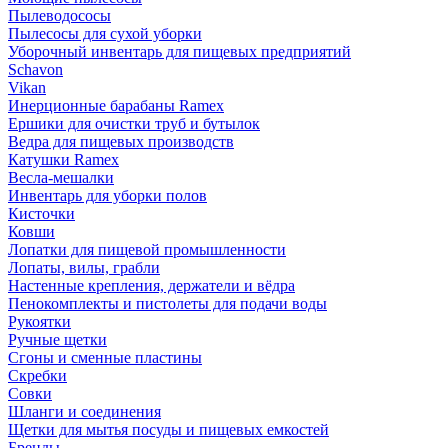
Пылеводососы
Пылесосы для сухой уборки
Уборочный инвентарь для пищевых предприятий
Schavon
Vikan
Инерционные барабаны Ramex
Ершики для очистки труб и бутылок
Ведра для пищевых производств
Катушки Ramex
Весла-мешалки
Инвентарь для уборки полов
Кисточки
Ковши
Лопатки для пищевой промышленности
Лопаты, вилы, грабли
Настенные крепления, держатели и вёдра
Пенокомплекты и пистолеты для подачи воды
Рукоятки
Ручные щетки
Сгоны и сменные пластины
Скребки
Совки
Шланги и соединения
Щетки для мытья посуды и пищевых емкостей
Бренды