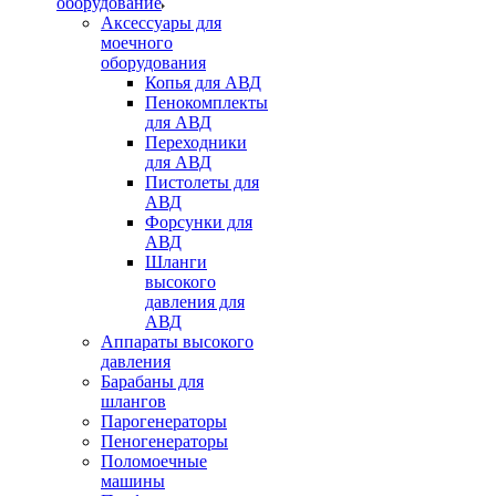
оборудование
Аксессуары для
моечного
оборудования
Копья для АВД
Пенокомплекты
для АВД
Переходники
для АВД
Пистолеты для
АВД
Форсунки для
АВД
Шланги
высокого
давления для
АВД
Аппараты высокого
давления
Барабаны для
шлангов
Парогенераторы
Пеногенераторы
Поломоечные
машины