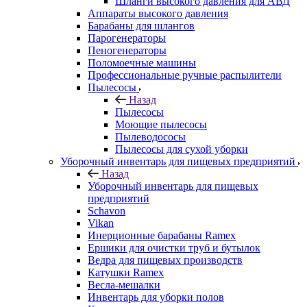
Шланги высокого давления для АВД
Аппараты высокого давления
Барабаны для шлангов
Парогенераторы
Пеногенераторы
Поломоечные машины
Профессиональные ручные распылители
Пылесосы
Назад
Пылесосы
Моющие пылесосы
Пылеводососы
Пылесосы для сухой уборки
Уборочный инвентарь для пищевых предприятий
Назад
Уборочный инвентарь для пищевых
предприятий
Schavon
Vikan
Инерционные барабаны Ramex
Ершики для очистки труб и бутылок
Ведра для пищевых производств
Катушки Ramex
Весла-мешалки
Инвентарь для уборки полов