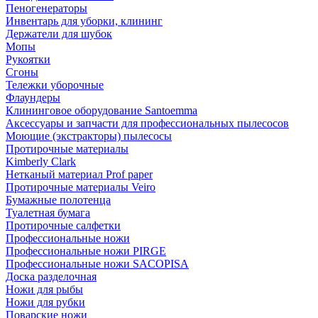
Пеногенераторы
Инвентарь для уборки, клининг
Держатели для шубок
Мопы
Рукоятки
Сгоны
Тележки уборочные
Флаундеры
Клининговое оборудование Santoemma
Аксессуары и запчасти для профессиональных пылесосов
Моющие (экстракторы) пылесосы
Протирочные материалы
Kimberly Clark
Нетканый материал Prof paper
Протирочные материалы Veiro
Бумажные полотенца
Туалетная бумага
Протирочные салфетки
Профессиональные ножи
Профессиональные ножи PIRGE
Профессиональные ножи SACOPISA
Доска разделочная
Ножи для рыбы
Ножи для рубки
Поварские ножи