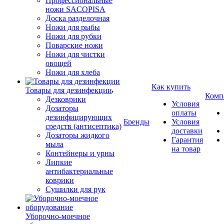
Профессиональные
ножи SACOPISA
Доска разделочная
Ножи для рыбы
Ножи для рубки
Поварские ножи
Ножи для чистки
овощей
Ножи для хлеба
Как купить
Товары для дезинфекции
Комп
Дезковрики
Условия
Дозаторы
оплаты
дезинфицирующих
Бренды
Условия
средств (антисептика)
доставки
Дозаторы жидкого
Гарантия
мыла
на товар
Контейнеры и урны
Липкие
антибактериальные
коврики
Сушилки для рук
Уборочно-моечное