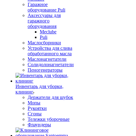
Гаражное
оборудование Puli
Аксессуары для
гаражного
оборудования
Meclube
Puli
Маслосборники
Устройства для слива
обработанного масла
Маслонагнетатели
Солидолонагнетатели
Пеногенераторы
Инвентарь для уборки,
клининг
Держатели для шубок
Мопы
Рукоятки
Сгоны
Тележки уборочные
Флаундеры