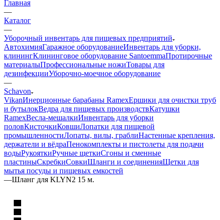
Главная
—
Каталог
—
Уборочный инвентарь для пищевых предприятий
Автохимия
Гаражное оборудование
Инвентарь для уборки,
клининг
Клининговое оборудование Santoemma
Протирочные
материалы
Профессиональные ножи
Товары для
дезинфекции
Уборочно-моечное оборудование
—
Schavon
Vikan
Инерционные барабаны Ramex
Ершики для очистки труб
и бутылок
Ведра для пищевых производств
Катушки
Ramex
Весла-мешалки
Инвентарь для уборки
полов
Кисточки
Ковши
Лопатки для пищевой
промышленности
Лопаты, вилы, грабли
Настенные крепления,
держатели и вёдра
Пенокомплекты и пистолеты для подачи
воды
Рукоятки
Ручные щетки
Сгоны и сменные
пластины
Скребки
Совки
Шланги и соединения
Щетки для
мытья посуды и пищевых емкостей
—
Шланг для KLYN2 15 м.