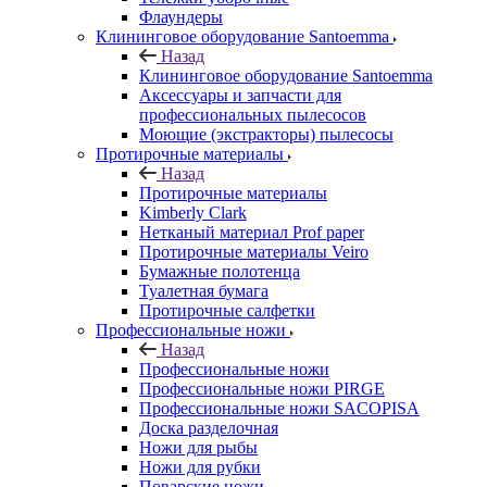
Флаундеры
Клининговое оборудование Santoemma
Назад
Клининговое оборудование Santoemma
Аксессуары и запчасти для
профессиональных пылесосов
Моющие (экстракторы) пылесосы
Протирочные материалы
Назад
Протирочные материалы
Kimberly Clark
Нетканый материал Prof paper
Протирочные материалы Veiro
Бумажные полотенца
Туалетная бумага
Протирочные салфетки
Профессиональные ножи
Назад
Профессиональные ножи
Профессиональные ножи PIRGE
Профессиональные ножи SACOPISA
Доска разделочная
Ножи для рыбы
Ножи для рубки
Поварские ножи