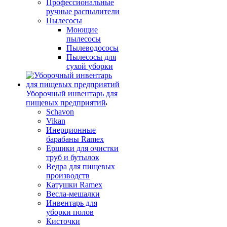
Профессиональные
ручные распылители
Пылесосы
Моющие
пылесосы
Пылеводососы
Пылесосы для
сухой уборки
Уборочный инвентарь для
пищевых предприятий
Schavon
Vikan
Инерционные
барабаны Ramex
Ершики для очистки
труб и бутылок
Ведра для пищевых
производств
Катушки Ramex
Весла-мешалки
Инвентарь для
уборки полов
Кисточки