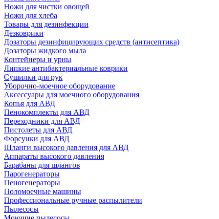
Ножи для чистки овощей
Ножи для хлеба
Товары для дезинфекции
Дезковрики
Дозаторы дезинфицирующих средств (антисептика)
Дозаторы жидкого мыла
Контейнеры и урны
Липкие антибактериальные коврики
Сушилки для рук
Уборочно-моечное оборудование
Аксессуары для моечного оборудования
Копья для АВД
Пенокомплекты для АВД
Переходники для АВД
Пистолеты для АВД
Форсунки для АВД
Шланги высокого давления для АВД
Аппараты высокого давления
Барабаны для шлангов
Парогенераторы
Пеногенераторы
Поломоечные машины
Профессиональные ручные распылители
Пылесосы
Моющие пылесосы