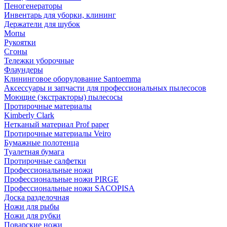
Пеногенераторы
Инвентарь для уборки, клининг
Держатели для шубок
Мопы
Рукоятки
Сгоны
Тележки уборочные
Флаундеры
Клининговое оборудование Santoemma
Аксессуары и запчасти для профессиональных пылесосов
Моющие (экстракторы) пылесосы
Протирочные материалы
Kimberly Clark
Нетканый материал Prof paper
Протирочные материалы Veiro
Бумажные полотенца
Туалетная бумага
Протирочные салфетки
Профессиональные ножи
Профессиональные ножи PIRGE
Профессиональные ножи SACOPISA
Доска разделочная
Ножи для рыбы
Ножи для рубки
Поварские ножи