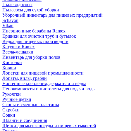
Пылеводососы
Пылесосы для сухой уборки
Уборочный инвентарь для пищевых предприятий
Schavon
Vikan
Инерционные барабаны Ramex
Ершики для очистки труб и бутылок
Ведра для пищевых производств
Катушки Ramex
Весла-мешалки
Инвентарь для уборки полов
Кисточки
Ковши
Лопатки для пищевой промышленности
Лопаты, вилы, грабли
Настенные крепления, держатели и вёдра
Пенокомплекты и пистолеты для подачи воды
Рукоятки
Ручные щетки
Сгоны и сменные пластины
Скребки
Совки
Шланги и соединения
Щетки для мытья посуды и пищевых емкостей
Бренды