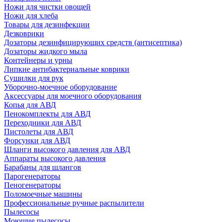
Ножи для чистки овощей
Ножи для хлеба
Товары для дезинфекции
Дезковрики
Дозаторы дезинфицирующих средств (антисептика)
Дозаторы жидкого мыла
Контейнеры и урны
Липкие антибактериальные коврики
Сушилки для рук
Уборочно-моечное оборудование
Аксессуары для моечного оборудования
Копья для АВД
Пенокомплекты для АВД
Переходники для АВД
Пистолеты для АВД
Форсунки для АВД
Шланги высокого давления для АВД
Аппараты высокого давления
Барабаны для шлангов
Парогенераторы
Пеногенераторы
Поломоечные машины
Профессиональные ручные распылители
Пылесосы
Моющие пылесосы