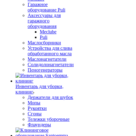
Гаражное
оборудование Puli
Аксессуары для
гаражного
оборудования
Meclube
Puli
Маслосборники
Устройства для слива
обработанного масла
Маслонагнетатели
Солидолонагнетатели
Пеногенераторы
Инвентарь для уборки,
клининг
Держатели для шубок
Мопы
Рукоятки
Сгоны
Тележки уборочные
Флаундеры