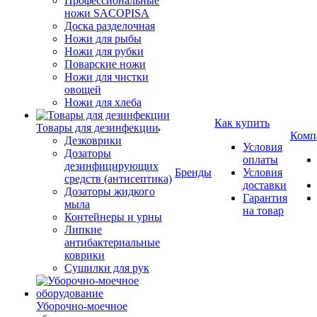
Профессиональные
ножи SACOPISA
Доска разделочная
Ножи для рыбы
Ножи для рубки
Поварские ножи
Ножи для чистки
овощей
Ножи для хлеба
Как купить
Товары для дезинфекции
Комп
Дезковрики
Условия
Дозаторы
оплаты
дезинфицирующих
Бренды
Условия
средств (антисептика)
доставки
Дозаторы жидкого
Гарантия
мыла
на товар
Контейнеры и урны
Липкие
антибактериальные
коврики
Сушилки для рук
Уборочно-моечное