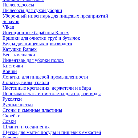
Пылеводососы
Пылесосы для сухой уборки
Уборочный инвентарь для пищевых предприятий
Schavon
Vikan
Инерционные барабаны Ramex
Ершики для очистки труб и бутылок
Ведра для пищевых производств
Катушки Ramex
Весла-мешалки
Инвентарь для уборки полов
Кисточки
Ковши
Лопатки для пищевой промышленности
Лопаты, вилы, грабли
Настенные крепления, держатели и вёдра
Пенокомплекты и пистолеты для подачи воды
Рукоятки
Ручные щетки
Сгоны и сменные пластины
Скребки
Совки
Шланги и соединения
Щетки для мытья посуды и пищевых емкостей
Бренды