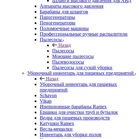
Шланги высокого давления для АВД
Аппараты высокого давления
Барабаны для шлангов
Парогенераторы
Пеногенераторы
Поломоечные машины
Профессиональные ручные распылители
Пылесосы
Назад
Пылесосы
Моющие пылесосы
Пылеводососы
Пылесосы для сухой уборки
Уборочный инвентарь для пищевых предприятий
Назад
Уборочный инвентарь для пищевых
предприятий
Schavon
Vikan
Инерционные барабаны Ramex
Ершики для очистки труб и бутылок
Ведра для пищевых производств
Катушки Ramex
Весла-мешалки
Инвентарь для уборки полов