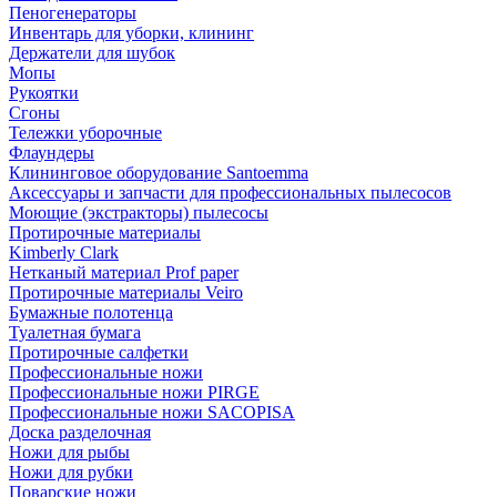
Пеногенераторы
Инвентарь для уборки, клининг
Держатели для шубок
Мопы
Рукоятки
Сгоны
Тележки уборочные
Флаундеры
Клининговое оборудование Santoemma
Аксессуары и запчасти для профессиональных пылесосов
Моющие (экстракторы) пылесосы
Протирочные материалы
Kimberly Clark
Нетканый материал Prof paper
Протирочные материалы Veiro
Бумажные полотенца
Туалетная бумага
Протирочные салфетки
Профессиональные ножи
Профессиональные ножи PIRGE
Профессиональные ножи SACOPISA
Доска разделочная
Ножи для рыбы
Ножи для рубки
Поварские ножи