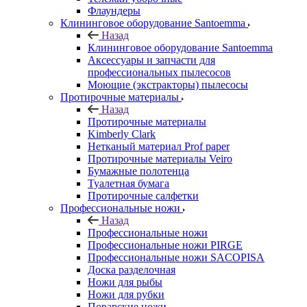
Флаундеры
Клининговое оборудование Santoemma
Назад
Клининговое оборудование Santoemma
Аксессуары и запчасти для
профессиональных пылесосов
Моющие (экстракторы) пылесосы
Протирочные материалы
Назад
Протирочные материалы
Kimberly Clark
Нетканый материал Prof paper
Протирочные материалы Veiro
Бумажные полотенца
Туалетная бумага
Протирочные салфетки
Профессиональные ножи
Назад
Профессиональные ножи
Профессиональные ножи PIRGE
Профессиональные ножи SACOPISA
Доска разделочная
Ножи для рыбы
Ножи для рубки
Поварские ножи