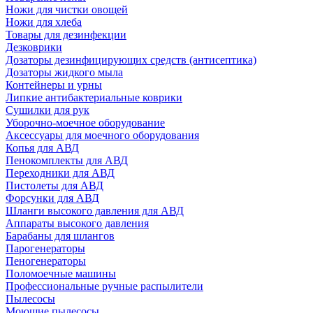
Ножи для чистки овощей
Ножи для хлеба
Товары для дезинфекции
Дезковрики
Дозаторы дезинфицирующих средств (антисептика)
Дозаторы жидкого мыла
Контейнеры и урны
Липкие антибактериальные коврики
Сушилки для рук
Уборочно-моечное оборудование
Аксессуары для моечного оборудования
Копья для АВД
Пенокомплекты для АВД
Переходники для АВД
Пистолеты для АВД
Форсунки для АВД
Шланги высокого давления для АВД
Аппараты высокого давления
Барабаны для шлангов
Парогенераторы
Пеногенераторы
Поломоечные машины
Профессиональные ручные распылители
Пылесосы
Моющие пылесосы