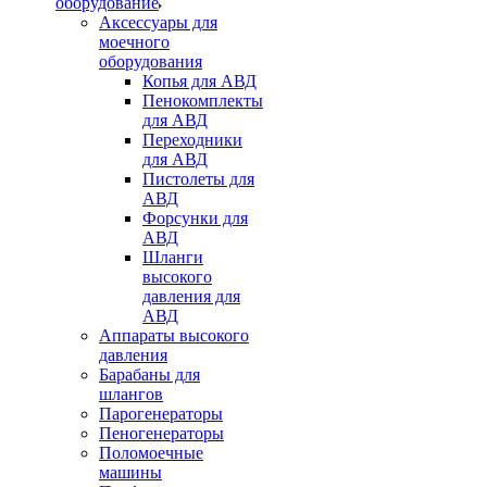
оборудование
Аксессуары для
моечного
оборудования
Копья для АВД
Пенокомплекты
для АВД
Переходники
для АВД
Пистолеты для
АВД
Форсунки для
АВД
Шланги
высокого
давления для
АВД
Аппараты высокого
давления
Барабаны для
шлангов
Парогенераторы
Пеногенераторы
Поломоечные
машины