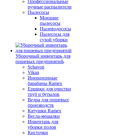
Профессиональные
ручные распылители
Пылесосы
Моющие
пылесосы
Пылеводососы
Пылесосы для
сухой уборки
Уборочный инвентарь для
пищевых предприятий
Schavon
Vikan
Инерционные
барабаны Ramex
Ершики для очистки
труб и бутылок
Ведра для пищевых
производств
Катушки Ramex
Весла-мешалки
Инвентарь для
уборки полов
Кисточки