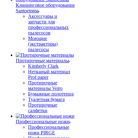
Клининговое оборудование
Santoemma
Аксессуары и
запчасти для
профессиональных
пылесосов
Моющие
(экстракторы)
пылесосы
Протирочные материалы
Kimberly Clark
Нетканый материал
Prof paper
Протирочные
материалы Veiro
Бумажные полотенца
Туалетная бумага
Протирочные
салфетки
Профессиональные ножи
Профессиональные
ножи PIRGE