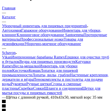
Главная
—
Каталог
—
Уборочный инвентарь для пищевых предприятий
Автохимия
Гаражное оборудование
Инвентарь для уборки,
клининг
Клининговое оборудование Santoemma
Протирочные
материалы
Профессиональные ножи
Товары для
дезинфекции
Уборочно-моечное оборудование
—
Schavon
Vikan
Инерционные барабаны Ramex
Ершики для очистки труб
и бутылок
Ведра для пищевых производств
Катушки
Ramex
Весла-мешалки
Инвентарь для уборки
полов
Кисточки
Ковши
Лопатки для пищевой
промышленности
Лопаты, вилы, грабли
Настенные крепления,
держатели и вёдра
Пенокомплекты и пистолеты для подачи
воды
Рукоятки
Ручные щетки
Сгоны и сменные
пластины
Скребки
Совки
Шланги и соединения
Щетки для
мытья посуды и пищевых емкостей
—
Щётка с длинной ручкой, 410x43x50, мягкий ворс 35 мм