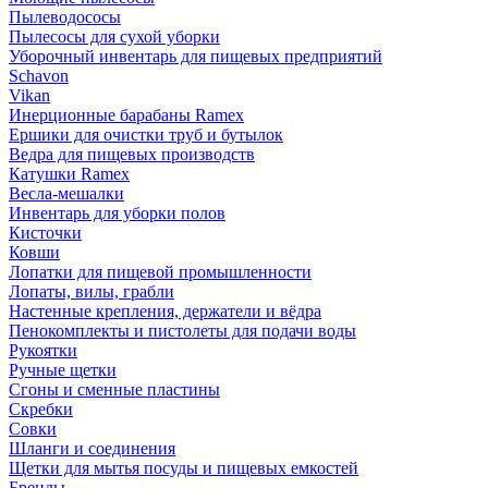
Пылеводососы
Пылесосы для сухой уборки
Уборочный инвентарь для пищевых предприятий
Schavon
Vikan
Инерционные барабаны Ramex
Ершики для очистки труб и бутылок
Ведра для пищевых производств
Катушки Ramex
Весла-мешалки
Инвентарь для уборки полов
Кисточки
Ковши
Лопатки для пищевой промышленности
Лопаты, вилы, грабли
Настенные крепления, держатели и вёдра
Пенокомплекты и пистолеты для подачи воды
Рукоятки
Ручные щетки
Сгоны и сменные пластины
Скребки
Совки
Шланги и соединения
Щетки для мытья посуды и пищевых емкостей
Бренды