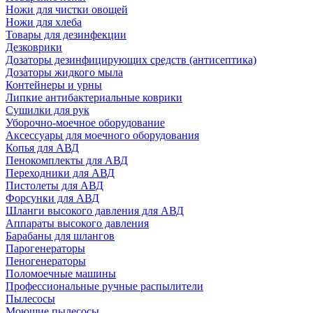
Ножи для чистки овощей
Ножи для хлеба
Товары для дезинфекции
Дезковрики
Дозаторы дезинфицирующих средств (антисептика)
Дозаторы жидкого мыла
Контейнеры и урны
Липкие антибактериальные коврики
Сушилки для рук
Уборочно-моечное оборудование
Аксессуары для моечного оборудования
Копья для АВД
Пенокомплекты для АВД
Переходники для АВД
Пистолеты для АВД
Форсунки для АВД
Шланги высокого давления для АВД
Аппараты высокого давления
Барабаны для шлангов
Парогенераторы
Пеногенераторы
Поломоечные машины
Профессиональные ручные распылители
Пылесосы
Моющие пылесосы