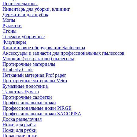
Пеногенераторы
Инвентарь для уборки, клининг
Держатели для шубок
Мопы
Рукоятки
Сгоны
Тележки уборочные
Флаундеры
Клининговое оборудование Santoemma
Аксессуары и запчасти для профессиональных пылесосов
Моющие (экстракторы) пылесосы
Протирочные материалы
Kimberly Clark
Нетканый материал Prof paper
Протирочные материалы Veiro
Бумажные полотенца
Туалетная бумага
Протирочные салфетки
Профессиональные ножи
Профессиональные ножи PIRGE
Профессиональные ножи SACOPISA
Доска разделочная
Ножи для рыбы
Ножи для рубки
Поварские ножи