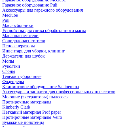
Гаражное оборудование Puli
Аксессуары для гаражного оборудования
Meclube
Puli
Маслосборники
Устройства для слива обработанного масла
Маслонагнетатели
Солидолонагнетатели
Пеногенераторы
Инвентарь для уборки, клининг
Держатели для шубок
Мопы
Рукоятки
Сгоны
Тележки уборочные
Флаундеры
Клининговое оборудование Santoemma
Аксессуары и запчасти для профессиональных пылесосов
Моющие (экстракторы) пылесосы
Протирочные материалы
Kimberly Clark
Нетканый материал Prof paper
Протирочные материалы Veiro
Бумажные полотенца