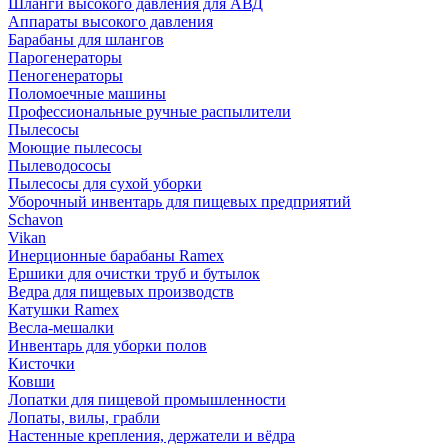
Шланги высокого давления для АВД
Аппараты высокого давления
Барабаны для шлангов
Парогенераторы
Пеногенераторы
Поломоечные машины
Профессиональные ручные распылители
Пылесосы
Моющие пылесосы
Пылеводососы
Пылесосы для сухой уборки
Уборочный инвентарь для пищевых предприятий
Schavon
Vikan
Инерционные барабаны Ramex
Ершики для очистки труб и бутылок
Ведра для пищевых производств
Катушки Ramex
Весла-мешалки
Инвентарь для уборки полов
Кисточки
Ковши
Лопатки для пищевой промышленности
Лопаты, вилы, грабли
Настенные крепления, держатели и вёдра