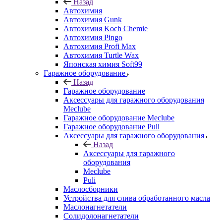
Назад
Автохимия
Автохимия Gunk
Автохимия Koch Chemie
Автохимия Pingo
Автохимия Profi Max
Автохимия Turtle Wax
Японская химия Soft99
Гаражное оборудование
Назад
Гаражное оборудование
Аксессуары для гаражного оборудования
Meclube
Гаражное оборудование Meclube
Гаражное оборудование Puli
Аксессуары для гаражного оборудования
Назад
Аксессуары для гаражного
оборудования
Meclube
Puli
Маслосборники
Устройства для слива обработанного масла
Маслонагнетатели
Солидолонагнетатели