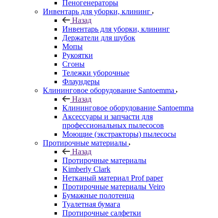
Пеногенераторы
Инвентарь для уборки, клининг
Назад
Инвентарь для уборки, клининг
Держатели для шубок
Мопы
Рукоятки
Сгоны
Тележки уборочные
Флаундеры
Клининговое оборудование Santoemma
Назад
Клининговое оборудование Santoemma
Аксессуары и запчасти для
профессиональных пылесосов
Моющие (экстракторы) пылесосы
Протирочные материалы
Назад
Протирочные материалы
Kimberly Clark
Нетканый материал Prof paper
Протирочные материалы Veiro
Бумажные полотенца
Туалетная бумага
Протирочные салфетки