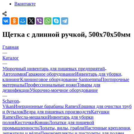
Вконтакте
Щетка с длинной ручкой, 500х70х50мм
Главная
—
Каталог
—
Уборочный инвентарь для пищевых предприятий
Автохимия
Гаражное оборудование
Инвентарь для уборки,
клининг
Клининговое оборудование Santoemma
Протирочные
материалы
Профессиональные ножи
Товары для
дезинфекции
Уборочно-моечное оборудование
—
Schavon
Vikan
Инерционные барабаны Ramex
Ершики для очистки труб
и бутылок
Ведра для пищевых производств
Катушки
Ramex
Весла-мешалки
Инвентарь для уборки
полов
Кисточки
Ковши
Лопатки для пищевой
промышленности
Лопаты, вилы, грабли
Настенные крепления,
держатели и вёдра
Пенокомплекты и пистолеты для подачи