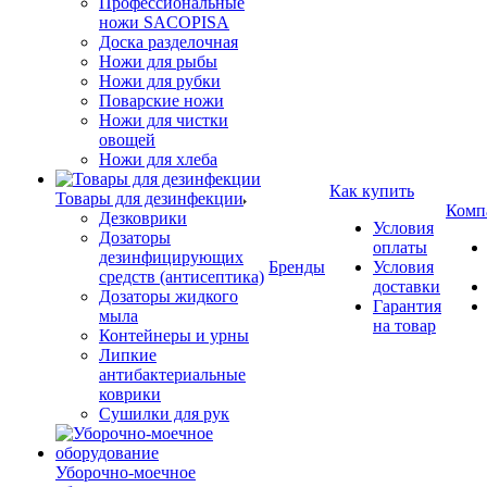
Профессиональные
ножи SACOPISA
Доска разделочная
Ножи для рыбы
Ножи для рубки
Поварские ножи
Ножи для чистки
овощей
Ножи для хлеба
Как купить
Товары для дезинфекции
Комп
Дезковрики
Условия
Дозаторы
оплаты
дезинфицирующих
Бренды
Условия
средств (антисептика)
доставки
Дозаторы жидкого
Гарантия
мыла
на товар
Контейнеры и урны
Липкие
антибактериальные
коврики
Сушилки для рук
Уборочно-моечное