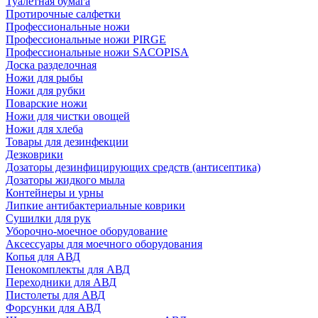
Туалетная бумага
Протирочные салфетки
Профессиональные ножи
Профессиональные ножи PIRGE
Профессиональные ножи SACOPISA
Доска разделочная
Ножи для рыбы
Ножи для рубки
Поварские ножи
Ножи для чистки овощей
Ножи для хлеба
Товары для дезинфекции
Дезковрики
Дозаторы дезинфицирующих средств (антисептика)
Дозаторы жидкого мыла
Контейнеры и урны
Липкие антибактериальные коврики
Сушилки для рук
Уборочно-моечное оборудование
Аксессуары для моечного оборудования
Копья для АВД
Пенокомплекты для АВД
Переходники для АВД
Пистолеты для АВД
Форсунки для АВД