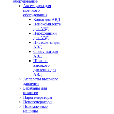
оборудование
Аксессуары для
моечного
оборудования
Копья для АВД
Пенокомплекты
для АВД
Переходники
для АВД
Пистолеты для
АВД
Форсунки для
АВД
Шланги
высокого
давления для
АВД
Аппараты высокого
давления
Барабаны для
шлангов
Парогенераторы
Пеногенераторы
Поломоечные
машины