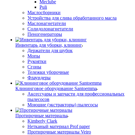
Meclube
Puli
Маслосборники
Устройства для слива обработанного масла
Маслонагнетатели
Солидолонагнетатели
Пеногенераторы
Инвентарь для уборки, клининг
Держатели для шубок
Мопы
Рукоятки
Сгоны
Тележки уборочные
Флаундеры
Клининговое оборудование Santoemma
Аксессуары и запчасти для профессиональных
пылесосов
Моющие (экстракторы) пылесосы
Протирочные материалы
Kimberly Clark
Нетканый материал Prof paper
Протирочные материалы Veiro