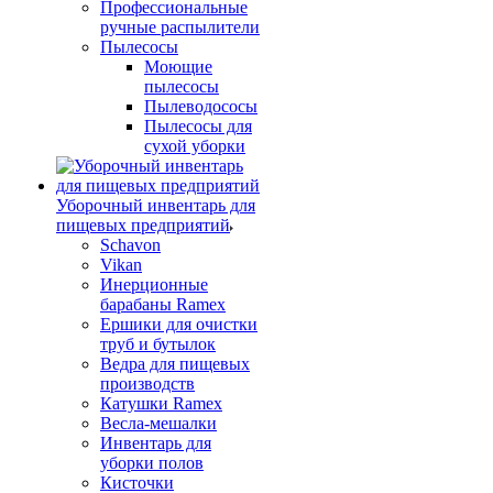
Профессиональные
ручные распылители
Пылесосы
Моющие
пылесосы
Пылеводососы
Пылесосы для
сухой уборки
Уборочный инвентарь для
пищевых предприятий
Schavon
Vikan
Инерционные
барабаны Ramex
Ершики для очистки
труб и бутылок
Ведра для пищевых
производств
Катушки Ramex
Весла-мешалки
Инвентарь для
уборки полов
Кисточки