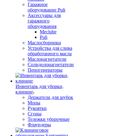
Гаражное
оборудование Puli
Аксессуары для
гаражного
оборудования
Meclube
Puli
Маслосборники
Устройства для слива
обработанного масла
Маслонагнетатели
Солидолонагнетатели
Пеногенераторы
Инвентарь для уборки,
клининг
Держатели для шубок
Мопы
Рукоятки
Сгоны
Тележки уборочные
Флаундеры