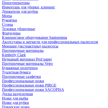
Пеногенераторы
Инвентарь для уборки, клининг
Держатели для шубок
Мопы
Рукоятки
Сгоны
Тележки уборочные
Флаундеры
Клининговое оборудование Santoemma
Аксессуары и запчасти для профессиональных пылесосов
Моющие (экстракторы) пылесосы
Протирочные материалы
Kimberly Clark
Нетканый материал Prof paper
Протирочные материалы Veiro
Бумажные полотенца
Туалетная бумага
Протирочные салфетки
Профессиональные ножи
Профессиональные ножи PIRGE
Профессиональные ножи SACOPISA
Доска разделочная
Ножи для рыбы
Ножи для рубки
Поварские ножи