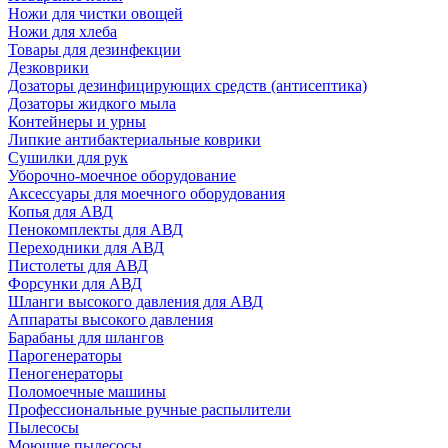
Ножи для чистки овощей
Ножи для хлеба
Товары для дезинфекции
Дезковрики
Дозаторы дезинфицирующих средств (антисептика)
Дозаторы жидкого мыла
Контейнеры и урны
Липкие антибактериальные коврики
Сушилки для рук
Уборочно-моечное оборудование
Аксессуары для моечного оборудования
Копья для АВД
Пенокомплекты для АВД
Переходники для АВД
Пистолеты для АВД
Форсунки для АВД
Шланги высокого давления для АВД
Аппараты высокого давления
Барабаны для шлангов
Парогенераторы
Пеногенераторы
Поломоечные машины
Профессиональные ручные распылители
Пылесосы
Моющие пылесосы