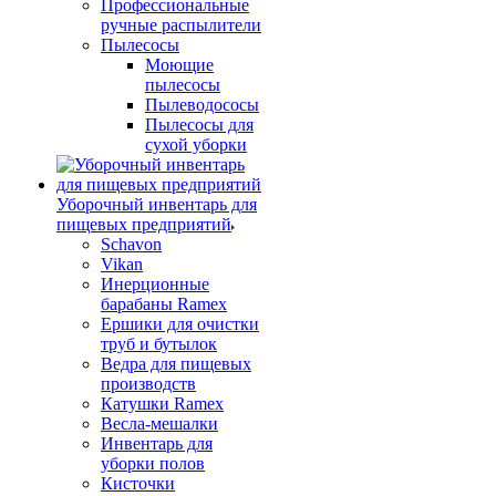
Профессиональные
ручные распылители
Пылесосы
Моющие
пылесосы
Пылеводососы
Пылесосы для
сухой уборки
Уборочный инвентарь для
пищевых предприятий
Schavon
Vikan
Инерционные
барабаны Ramex
Ершики для очистки
труб и бутылок
Ведра для пищевых
производств
Катушки Ramex
Весла-мешалки
Инвентарь для
уборки полов
Кисточки