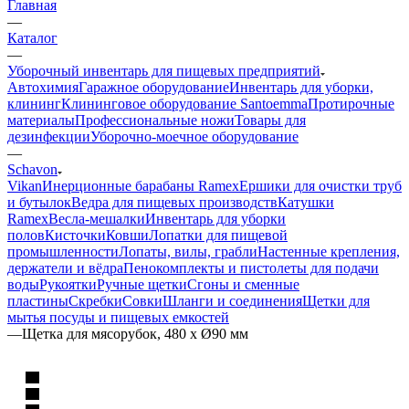
Главная
—
Каталог
—
Уборочный инвентарь для пищевых предприятий
Автохимия
Гаражное оборудование
Инвентарь для уборки,
клининг
Клининговое оборудование Santoemma
Протирочные
материалы
Профессиональные ножи
Товары для
дезинфекции
Уборочно-моечное оборудование
—
Schavon
Vikan
Инерционные барабаны Ramex
Ершики для очистки труб
и бутылок
Ведра для пищевых производств
Катушки
Ramex
Весла-мешалки
Инвентарь для уборки
полов
Кисточки
Ковши
Лопатки для пищевой
промышленности
Лопаты, вилы, грабли
Настенные крепления,
держатели и вёдра
Пенокомплекты и пистолеты для подачи
воды
Рукоятки
Ручные щетки
Сгоны и сменные
пластины
Скребки
Совки
Шланги и соединения
Щетки для
мытья посуды и пищевых емкостей
—
Щетка для мясорубок, 480 x Ø90 мм