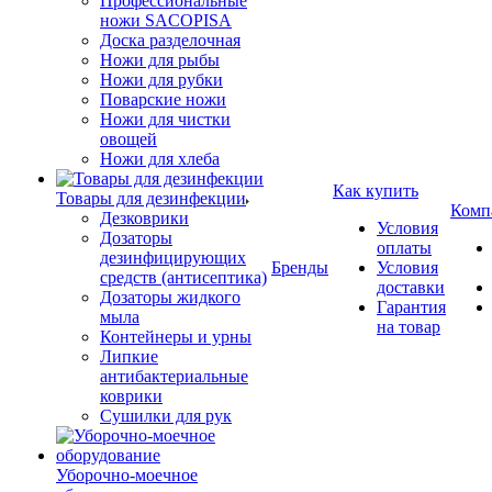
Профессиональные
ножи SACOPISA
Доска разделочная
Ножи для рыбы
Ножи для рубки
Поварские ножи
Ножи для чистки
овощей
Ножи для хлеба
Как купить
Товары для дезинфекции
Комп
Дезковрики
Условия
Дозаторы
оплаты
дезинфицирующих
Бренды
Условия
средств (антисептика)
доставки
Дозаторы жидкого
Гарантия
мыла
на товар
Контейнеры и урны
Липкие
антибактериальные
коврики
Сушилки для рук
Уборочно-моечное