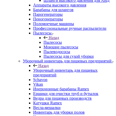
Шланги высокого давления для АВД
Аппараты высокого давления
Барабаны для шлангов
Парогенераторы
Пеногенераторы
Поломоечные машины
Профессиональные ручные распылители
Пылесосы
Назад
Пылесосы
Моющие пылесосы
Пылеводососы
Пылесосы для сухой уборки
Уборочный инвентарь для пищевых предприятий
Назад
Уборочный инвентарь для пищевых
предприятий
Schavon
Vikan
Инерционные барабаны Ramex
Ершики для очистки труб и бутылок
Ведра для пищевых производств
Катушки Ramex
Весла-мешалки
Инвентарь для уборки полов