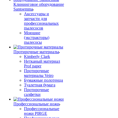
Клининговое оборудование
Santoemma
Аксессуары и
запчасти для
профессиональных
пылесосов
Моющие
(экстракторы)
пылесосы
Протирочные материалы
Kimberly Clark
Нетканый материал
Prof paper
Протирочные
материалы Veiro
Бумажные полотенца
Туалетная бумага
Протирочные
салфетки
Профессиональные ножи
Профессиональные
ножи PIRGE