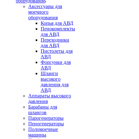
оборудование
Аксессуары для
моечного
оборудования
Копья для АВД
Пенокомплекты
для АВД
Переходники
для АВД
Пистолеты для
АВД
Форсунки для
АВД
Шланги
высокого
давления для
АВД
Аппараты высокого
давления
Барабаны для
шлангов
Парогенераторы
Пеногенераторы
Поломоечные
машины