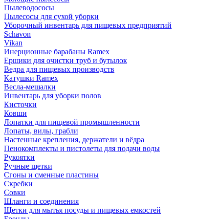
Пылеводососы
Пылесосы для сухой уборки
Уборочный инвентарь для пищевых предприятий
Schavon
Vikan
Инерционные барабаны Ramex
Ершики для очистки труб и бутылок
Ведра для пищевых производств
Катушки Ramex
Весла-мешалки
Инвентарь для уборки полов
Кисточки
Ковши
Лопатки для пищевой промышленности
Лопаты, вилы, грабли
Настенные крепления, держатели и вёдра
Пенокомплекты и пистолеты для подачи воды
Рукоятки
Ручные щетки
Сгоны и сменные пластины
Скребки
Совки
Шланги и соединения
Щетки для мытья посуды и пищевых емкостей
Бренды