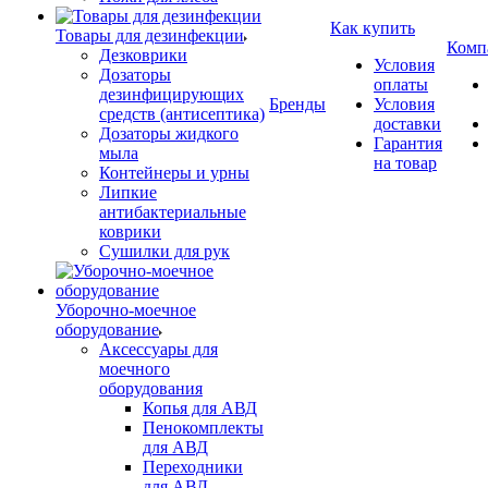
Как купить
Товары для дезинфекции
Комп
Дезковрики
Условия
Дозаторы
оплаты
дезинфицирующих
Бренды
Условия
средств (антисептика)
доставки
Дозаторы жидкого
Гарантия
мыла
на товар
Контейнеры и урны
Липкие
антибактериальные
коврики
Сушилки для рук
Уборочно-моечное
оборудование
Аксессуары для
моечного
оборудования
Копья для АВД
Пенокомплекты
для АВД
Переходники
для АВД