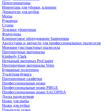
Пеногенераторы
Инвентарь для уборки, клининг
Держатели для шубок
Мопы
Рукоятки
Сгоны
Тележки уборочные
Флаундеры
Клининговое оборудование Santoemma
Аксессуары и запчасти для профессиональных пылесосов
Моющие (экстракторы) пылесосы
Протирочные материалы
Kimberly Clark
Нетканый материал Prof paper
Протирочные материалы Veiro
Бумажные полотенца
Туалетная бумага
Протирочные салфетки
Профессиональные ножи
Профессиональные ножи PIRGE
Профессиональные ножи SACOPISA
Доска разделочная
Ножи для рыбы
Ножи для рубки
Поварские ножи