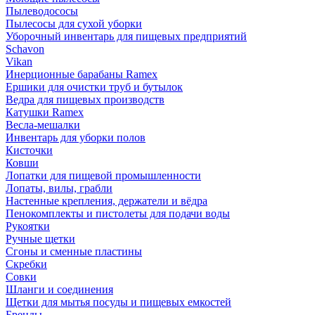
Пылеводососы
Пылесосы для сухой уборки
Уборочный инвентарь для пищевых предприятий
Schavon
Vikan
Инерционные барабаны Ramex
Ершики для очистки труб и бутылок
Ведра для пищевых производств
Катушки Ramex
Весла-мешалки
Инвентарь для уборки полов
Кисточки
Ковши
Лопатки для пищевой промышленности
Лопаты, вилы, грабли
Настенные крепления, держатели и вёдра
Пенокомплекты и пистолеты для подачи воды
Рукоятки
Ручные щетки
Сгоны и сменные пластины
Скребки
Совки
Шланги и соединения
Щетки для мытья посуды и пищевых емкостей
Бренды