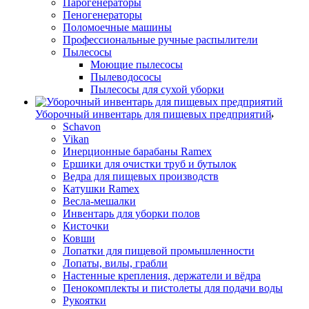
Парогенераторы
Пеногенераторы
Поломоечные машины
Профессиональные ручные распылители
Пылесосы
Моющие пылесосы
Пылеводососы
Пылесосы для сухой уборки
Уборочный инвентарь для пищевых предприятий
Schavon
Vikan
Инерционные барабаны Ramex
Ершики для очистки труб и бутылок
Ведра для пищевых производств
Катушки Ramex
Весла-мешалки
Инвентарь для уборки полов
Кисточки
Ковши
Лопатки для пищевой промышленности
Лопаты, вилы, грабли
Настенные крепления, держатели и вёдра
Пенокомплекты и пистолеты для подачи воды
Рукоятки