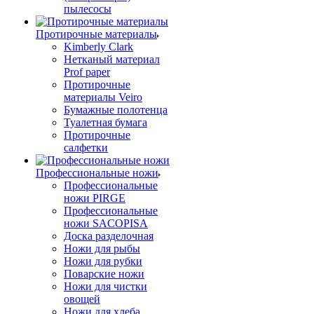
пылесосы
Протирочные материалы
Kimberly Clark
Нетканый материал
Prof paper
Протирочные
материалы Veiro
Бумажные полотенца
Туалетная бумага
Протирочные
салфетки
Профессиональные ножи
Профессиональные
ножи PIRGE
Профессиональные
ножи SACOPISA
Доска разделочная
Ножи для рыбы
Ножи для рубки
Поварские ножи
Ножи для чистки
овощей
Ножи для хлеба