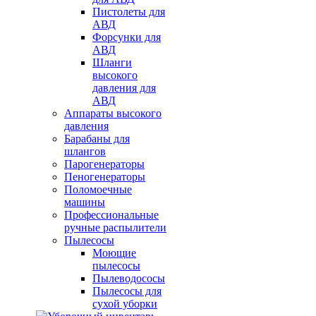
Пистолеты для
АВД
Форсунки для
АВД
Шланги
высокого
давления для
АВД
Аппараты высокого
давления
Барабаны для
шлангов
Парогенераторы
Пеногенераторы
Поломоечные
машины
Профессиональные
ручные распылители
Пылесосы
Моющие
пылесосы
Пылеводососы
Пылесосы для
сухой уборки