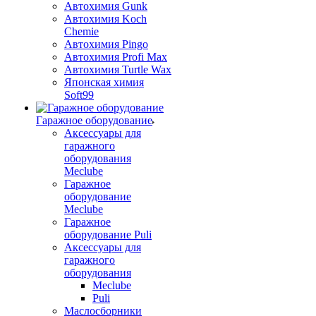
Автохимия Gunk
Автохимия Koch
Chemie
Автохимия Pingo
Автохимия Profi Max
Автохимия Turtle Wax
Японская химия
Soft99
Гаражное оборудование
Аксессуары для
гаражного
оборудования
Meclube
Гаражное
оборудование
Meclube
Гаражное
оборудование Puli
Аксессуары для
гаражного
оборудования
Meclube
Puli
Маслосборники