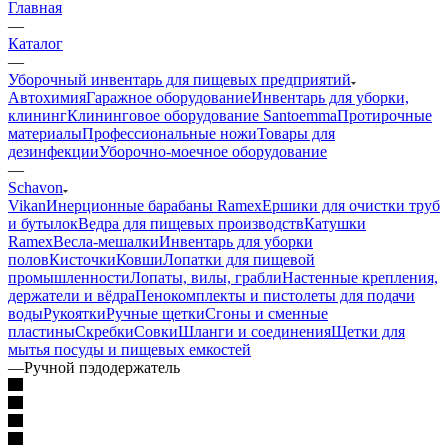
Главная
—
Каталог
—
Уборочный инвентарь для пищевых предприятий
Автохимия
Гаражное оборудование
Инвентарь для уборки,
клининг
Клининговое оборудование Santoemma
Протирочные
материалы
Профессиональные ножи
Товары для
дезинфекции
Уборочно-моечное оборудование
—
Schavon
Vikan
Инерционные барабаны Ramex
Ершики для очистки труб
и бутылок
Ведра для пищевых производств
Катушки
Ramex
Весла-мешалки
Инвентарь для уборки
полов
Кисточки
Ковши
Лопатки для пищевой
промышленности
Лопаты, вилы, грабли
Настенные крепления,
держатели и вёдра
Пенокомплекты и пистолеты для подачи
воды
Рукоятки
Ручные щетки
Сгоны и сменные
пластины
Скребки
Совки
Шланги и соединения
Щетки для
мытья посуды и пищевых емкостей
—
Ручной пэдодержатель