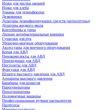
Ножи для чистки овощей
Ножи для хлеба
Товары для дезинфекции
Дезковрики
Дозаторы дезинфицирующих средств (антисептика)
Дозаторы жидкого мыла
Контейнеры и урны
Липкие антибактериальные коврики
Сушилки для рук
Уборочно-моечное оборудование
Аксессуары для моечного оборудования
Копья для АВД
Пенокомплекты для АВД
Переходники для АВД
Пистолеты для АВД
Форсунки для АВД
Шланги высокого давления для АВД
Аппараты высокого давления
Барабаны для шлангов
Парогенераторы
Пеногенераторы
Поломоечные машины
Профессиональные ручные распылители
Пылесосы
Моющие пылесосы