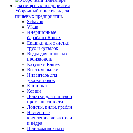
Уборочный инвентарь для
пищевых предприятий
Schavon
Vikan
Инерционные
барабаны Ramex
Ершики для очистки
труб и бутылок
Ведра для пищевых
производств
Катушки Ramex
Весла-мешалки
Инвентарь для
уборки полов
Кисточки
Ковши
Лопатки для пищевой
промышленности
Лопаты, вилы, грабли
Настенные
крепления, держатели
и вёдра
Пенокомплекты и