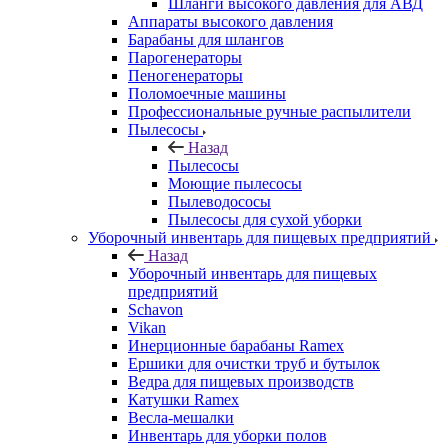
Шланги высокого давления для АВД
Аппараты высокого давления
Барабаны для шлангов
Парогенераторы
Пеногенераторы
Поломоечные машины
Профессиональные ручные распылители
Пылесосы
Назад
Пылесосы
Моющие пылесосы
Пылеводососы
Пылесосы для сухой уборки
Уборочный инвентарь для пищевых предприятий
Назад
Уборочный инвентарь для пищевых
предприятий
Schavon
Vikan
Инерционные барабаны Ramex
Ершики для очистки труб и бутылок
Ведра для пищевых производств
Катушки Ramex
Весла-мешалки
Инвентарь для уборки полов