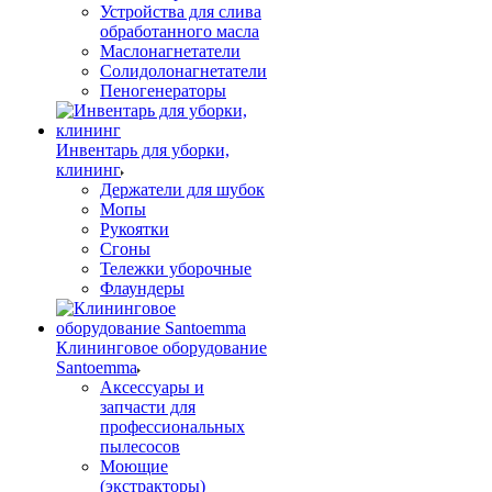
Устройства для слива
обработанного масла
Маслонагнетатели
Солидолонагнетатели
Пеногенераторы
Инвентарь для уборки,
клининг
Держатели для шубок
Мопы
Рукоятки
Сгоны
Тележки уборочные
Флаундеры
Клининговое оборудование
Santoemma
Аксессуары и
запчасти для
профессиональных
пылесосов
Моющие
(экстракторы)