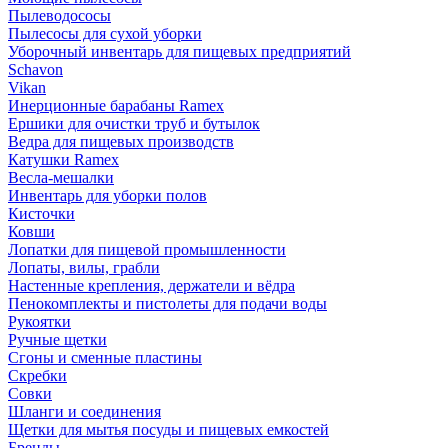
Пылеводососы
Пылесосы для сухой уборки
Уборочный инвентарь для пищевых предприятий
Schavon
Vikan
Инерционные барабаны Ramex
Ершики для очистки труб и бутылок
Ведра для пищевых производств
Катушки Ramex
Весла-мешалки
Инвентарь для уборки полов
Кисточки
Ковши
Лопатки для пищевой промышленности
Лопаты, вилы, грабли
Настенные крепления, держатели и вёдра
Пенокомплекты и пистолеты для подачи воды
Рукоятки
Ручные щетки
Сгоны и сменные пластины
Скребки
Совки
Шланги и соединения
Щетки для мытья посуды и пищевых емкостей
Бренды