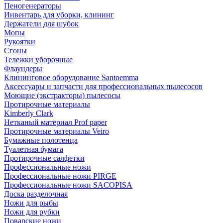
Пеногенераторы
Инвентарь для уборки, клининг
Держатели для шубок
Мопы
Рукоятки
Сгоны
Тележки уборочные
Флаундеры
Клининговое оборудование Santoemma
Аксессуары и запчасти для профессиональных пылесосов
Моющие (экстракторы) пылесосы
Протирочные материалы
Kimberly Clark
Нетканый материал Prof paper
Протирочные материалы Veiro
Бумажные полотенца
Туалетная бумага
Протирочные салфетки
Профессиональные ножи
Профессиональные ножи PIRGE
Профессиональные ножи SACOPISA
Доска разделочная
Ножи для рыбы
Ножи для рубки
Поварские ножи