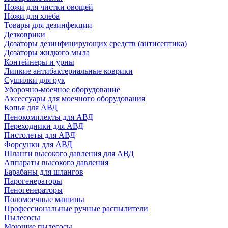
Ножи для чистки овощей
Ножи для хлеба
Товары для дезинфекции
Дезковрики
Дозаторы дезинфицирующих средств (антисептика)
Дозаторы жидкого мыла
Контейнеры и урны
Липкие антибактериальные коврики
Сушилки для рук
Уборочно-моечное оборудование
Аксессуары для моечного оборудования
Копья для АВД
Пенокомплекты для АВД
Переходники для АВД
Пистолеты для АВД
Форсунки для АВД
Шланги высокого давления для АВД
Аппараты высокого давления
Барабаны для шлангов
Парогенераторы
Пеногенераторы
Поломоечные машины
Профессиональные ручные распылители
Пылесосы
Моющие пылесосы