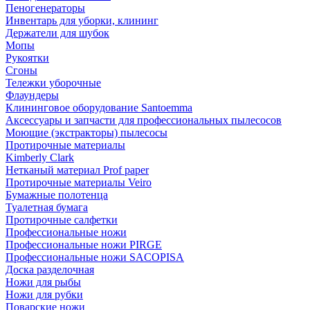
Пеногенераторы
Инвентарь для уборки, клининг
Держатели для шубок
Мопы
Рукоятки
Сгоны
Тележки уборочные
Флаундеры
Клининговое оборудование Santoemma
Аксессуары и запчасти для профессиональных пылесосов
Моющие (экстракторы) пылесосы
Протирочные материалы
Kimberly Clark
Нетканый материал Prof paper
Протирочные материалы Veiro
Бумажные полотенца
Туалетная бумага
Протирочные салфетки
Профессиональные ножи
Профессиональные ножи PIRGE
Профессиональные ножи SACOPISA
Доска разделочная
Ножи для рыбы
Ножи для рубки
Поварские ножи