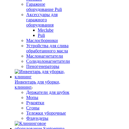
Гаражное
оборудование Puli
Аксессуары для
гаражного
оборудования
Meclube
Puli
Маслосборники
Устройства для слива
обработанного масла
Маслонагнетатели
Солидолонагнетатели
Пеногенераторы
Инвентарь для уборки,
клининг
Держатели для шубок
Мопы
Рукоятки
Сгоны
Тележки уборочные
Флаундеры