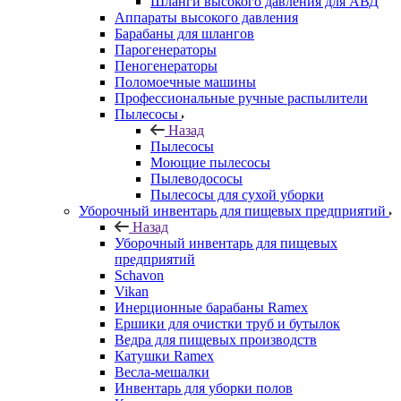
Шланги высокого давления для АВД
Аппараты высокого давления
Барабаны для шлангов
Парогенераторы
Пеногенераторы
Поломоечные машины
Профессиональные ручные распылители
Пылесосы
Назад
Пылесосы
Моющие пылесосы
Пылеводососы
Пылесосы для сухой уборки
Уборочный инвентарь для пищевых предприятий
Назад
Уборочный инвентарь для пищевых
предприятий
Schavon
Vikan
Инерционные барабаны Ramex
Ершики для очистки труб и бутылок
Ведра для пищевых производств
Катушки Ramex
Весла-мешалки
Инвентарь для уборки полов