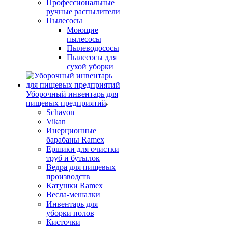
Профессиональные
ручные распылители
Пылесосы
Моющие
пылесосы
Пылеводососы
Пылесосы для
сухой уборки
Уборочный инвентарь для
пищевых предприятий
Schavon
Vikan
Инерционные
барабаны Ramex
Ершики для очистки
труб и бутылок
Ведра для пищевых
производств
Катушки Ramex
Весла-мешалки
Инвентарь для
уборки полов
Кисточки