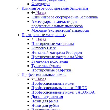
Флаундеры
Клининговое оборудование Santoemma
Назад
Клининговое оборудование Santoemma
Аксессуары и запчасти для
профессиональных пылесосов
Моющие (экстракторы) пылесосы
Протирочные материалы
Назад
Протирочные материалы
Kimberly Clark
Нетканый материал Prof paper
Протирочные материалы Veiro
Бумажные полотенца
Туалетная бумага
Протирочные салфетки
Профессиональные ножи
Назад
Профессиональные ножи
Профессиональные ножи PIRGE
Профессиональные ножи SACOPISA
Доска разделочная
Ножи для рыбы
Ножи для рубки
Поварские ножи