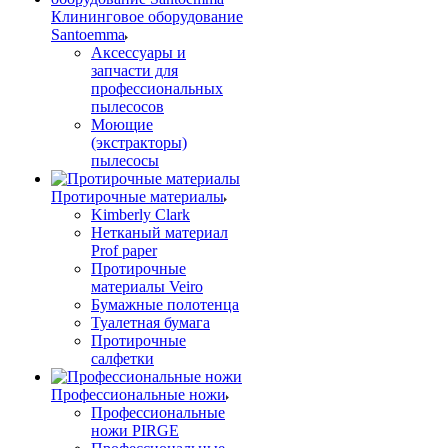
Клининговое оборудование
Santoemma
Аксессуары и
запчасти для
профессиональных
пылесосов
Моющие
(экстракторы)
пылесосы
Протирочные материалы
Kimberly Clark
Нетканый материал
Prof paper
Протирочные
материалы Veiro
Бумажные полотенца
Туалетная бумага
Протирочные
салфетки
Профессиональные ножи
Профессиональные
ножи PIRGE