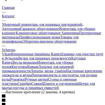
Главная
—
Каталог
—
Уборочный инвентарь для пищевых предприятий
Автохимия
Гаражное оборудование
Инвентарь для уборки,
клининг
Клининговое оборудование Santoemma
Протирочные
материалы
Профессиональные ножи
Товары для
дезинфекции
Уборочно-моечное оборудование
—
Schavon
Vikan
Инерционные барабаны Ramex
Ершики для очистки труб
и бутылок
Ведра для пищевых производств
Катушки
Ramex
Весла-мешалки
Инвентарь для уборки
полов
Кисточки
Ковши
Лопатки для пищевой
промышленности
Лопаты, вилы, грабли
Настенные крепления,
держатели и вёдра
Пенокомплекты и пистолеты для подачи
воды
Рукоятки
Ручные щетки
Сгоны и сменные
пластины
Скребки
Совки
Шланги и соединения
Щетки для
мытья посуды и пищевых емкостей
—
Настенное крепление (2 зажима, 4 крючка)