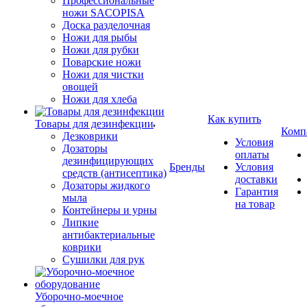
Профессиональные
ножи SACOPISA
Доска разделочная
Ножи для рыбы
Ножи для рубки
Поварские ножи
Ножи для чистки
овощей
Ножи для хлеба
Как купить
Товары для дезинфекции
Комп
Дезковрики
Условия
Дозаторы
оплаты
дезинфицирующих
Бренды
Условия
средств (антисептика)
доставки
Дозаторы жидкого
Гарантия
мыла
на товар
Контейнеры и урны
Липкие
антибактериальные
коврики
Сушилки для рук
Уборочно-моечное