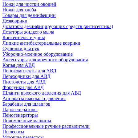
Ножи для чистки овощей
Ножи для хлеба
Товары для дезинфекции
Дезковрики
Дозаторы дезинфицирующих средств (антисептика)
Дозаторы жидкого мыла
Контейнеры и урны
Липкие антибактериальные коврики
Сушилки для рук
Уборочно-моечное оборудование
Аксессуары для моечного оборудования
Копья для АВД
Пенокомплекты для АВД
Переходники для АВД
Пистолеты для АВД
Форсунки для АВД
Шланги высокого давления для АВД
Аппараты высокого давления
Барабаны для шлангов
Парогенераторы
Пеногенераторы
Поломоечные машины
Профессиональные ручные распылители
Пылесосы
Моющие пылесосы