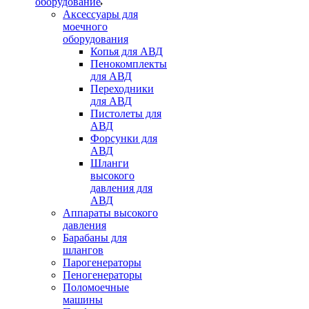
оборудование
Аксессуары для
моечного
оборудования
Копья для АВД
Пенокомплекты
для АВД
Переходники
для АВД
Пистолеты для
АВД
Форсунки для
АВД
Шланги
высокого
давления для
АВД
Аппараты высокого
давления
Барабаны для
шлангов
Парогенераторы
Пеногенераторы
Поломоечные
машины