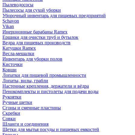
Пылеводососы
Пылесосы для сухой уборки
Уборочный инвентарь для пищевых предприятий
Schavon
Vikan
Инерционные барабаны Ramex
Ершики для очистки труб и бутылок
Ведра для пищевых производств
Катушки Ramex
Весла-мешалки
Инвентарь для уборки полов
Кисточки
Ковши
Лопатки для пищевой промышленности
Лопаты, вилы, грабли
Настенные крепления, держатели и вёдра
Пенокомплекты и пистолеты для подачи воды
Рукоятки
Ручные щетки
Сгоны и сменные пластины
Скребки
Совки
Шланги и соединения
Щетки для мытья посуды и пищевых емкостей
Бренды