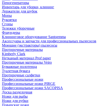
Пеногенераторы
Инвентарь для уборки, клининг
Держатели для шубок
Мопы
Рукоятки
Сгоны
Тележки уборочные
Флаундеры
Клининговое оборудование Santoemma
Аксессуары и запчасти для профессиональных пылесосов
Моющие (экстракторы) пылесосы
Протирочные материалы
Kimberly Clark
Нетканый материал Prof paper
Протирочные материалы Veiro
Бумажные полотенца
Туалетная бумага
Протирочные салфетки
Профессиональные ножи
Профессиональные ножи PIRGE
Профессиональные ножи SACOPISA
Доска разделочная
Ножи для рыбы
Ножи для рубки
Поварские ножи