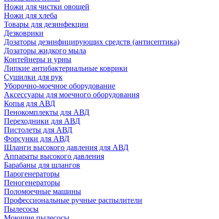
Ножи для чистки овощей
Ножи для хлеба
Товары для дезинфекции
Дезковрики
Дозаторы дезинфицирующих средств (антисептика)
Дозаторы жидкого мыла
Контейнеры и урны
Липкие антибактериальные коврики
Сушилки для рук
Уборочно-моечное оборудование
Аксессуары для моечного оборудования
Копья для АВД
Пенокомплекты для АВД
Переходники для АВД
Пистолеты для АВД
Форсунки для АВД
Шланги высокого давления для АВД
Аппараты высокого давления
Барабаны для шлангов
Парогенераторы
Пеногенераторы
Поломоечные машины
Профессиональные ручные распылители
Пылесосы
Моющие пылесосы