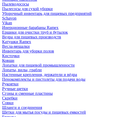
Пылеводососы
Пылесосы для сухой уборки
Уборочный инвентарь для пищевых предприятий
Schavon
Vikan
Инерционные барабаны Ramex
Ершики для очистки труб и бутылок
Ведра для пищевых производств
Катушки Ramex
Весла-мешалки
Инвентарь для уборки полов
Кисточки
Ковши
Лопатки для пищевой промышленности
Лопаты, вилы, грабли
Настенные крепления, держатели и вёдра
Пенокомплекты и пистолеты для подачи воды
Рукоятки
Ручные щетки
Сгоны и сменные пластины
Скребки
Совки
Шланги и соединения
Щетки для мытья посуды и пищевых емкостей
Бренды