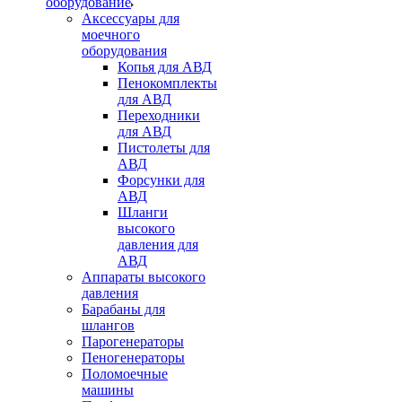
оборудование
Аксессуары для
моечного
оборудования
Копья для АВД
Пенокомплекты
для АВД
Переходники
для АВД
Пистолеты для
АВД
Форсунки для
АВД
Шланги
высокого
давления для
АВД
Аппараты высокого
давления
Барабаны для
шлангов
Парогенераторы
Пеногенераторы
Поломоечные
машины