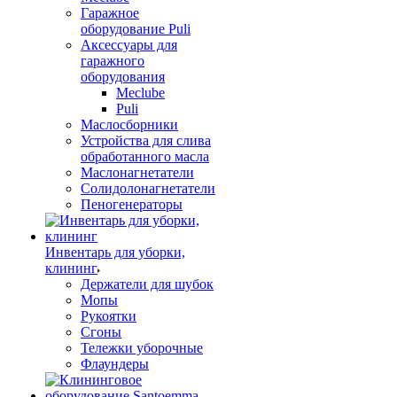
Гаражное
оборудование Puli
Аксессуары для
гаражного
оборудования
Meclube
Puli
Маслосборники
Устройства для слива
обработанного масла
Маслонагнетатели
Солидолонагнетатели
Пеногенераторы
Инвентарь для уборки,
клининг
Держатели для шубок
Мопы
Рукоятки
Сгоны
Тележки уборочные
Флаундеры