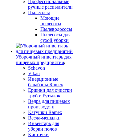
Профессиональные
ручные распылители
Пылесосы
Моющие
пылесосы
Пылеводососы
Пылесосы для
сухой уборки
Уборочный инвентарь для
пищевых предприятий
Schavon
Vikan
Инерционные
барабаны Ramex
Ершики для очистки
труб и бутылок
Ведра для пищевых
производств
Катушки Ramex
Весла-мешалки
Инвентарь для
уборки полов
Кисточки