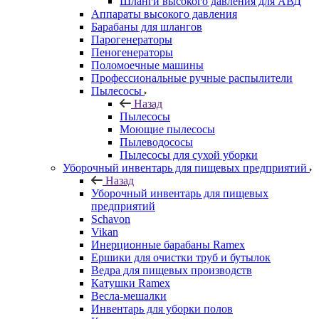
Шланги высокого давления для АВД
Аппараты высокого давления
Барабаны для шлангов
Парогенераторы
Пеногенераторы
Поломоечные машины
Профессиональные ручные распылители
Пылесосы
Назад
Пылесосы
Моющие пылесосы
Пылеводососы
Пылесосы для сухой уборки
Уборочный инвентарь для пищевых предприятий
Назад
Уборочный инвентарь для пищевых
предприятий
Schavon
Vikan
Инерционные барабаны Ramex
Ершики для очистки труб и бутылок
Ведра для пищевых производств
Катушки Ramex
Весла-мешалки
Инвентарь для уборки полов