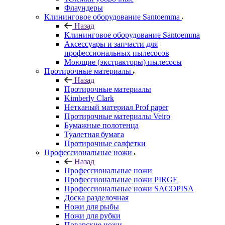
Флаундеры
Клининговое оборудование Santoemma
Назад
Клининговое оборудование Santoemma
Аксессуары и запчасти для
профессиональных пылесосов
Моющие (экстракторы) пылесосы
Протирочные материалы
Назад
Протирочные материалы
Kimberly Clark
Нетканый материал Prof paper
Протирочные материалы Veiro
Бумажные полотенца
Туалетная бумага
Протирочные салфетки
Профессиональные ножи
Назад
Профессиональные ножи
Профессиональные ножи PIRGE
Профессиональные ножи SACOPISA
Доска разделочная
Ножи для рыбы
Ножи для рубки
Поварские ножи