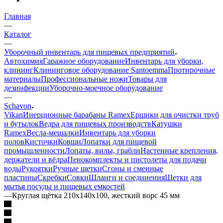
Главная
—
Каталог
—
Уборочный инвентарь для пищевых предприятий
Автохимия
Гаражное оборудование
Инвентарь для уборки,
клининг
Клининговое оборудование Santoemma
Протирочные
материалы
Профессиональные ножи
Товары для
дезинфекции
Уборочно-моечное оборудование
—
Schavon
Vikan
Инерционные барабаны Ramex
Ершики для очистки труб
и бутылок
Ведра для пищевых производств
Катушки
Ramex
Весла-мешалки
Инвентарь для уборки
полов
Кисточки
Ковши
Лопатки для пищевой
промышленности
Лопаты, вилы, грабли
Настенные крепления,
держатели и вёдра
Пенокомплекты и пистолеты для подачи
воды
Рукоятки
Ручные щетки
Сгоны и сменные
пластины
Скребки
Совки
Шланги и соединения
Щетки для
мытья посуды и пищевых емкостей
—
Круглая щётка 210x140x100, жесткий ворс 45 мм