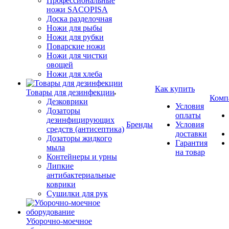
Профессиональные
ножи SACOPISA
Доска разделочная
Ножи для рыбы
Ножи для рубки
Поварские ножи
Ножи для чистки
овощей
Ножи для хлеба
Как купить
Товары для дезинфекции
Комп
Дезковрики
Условия
Дозаторы
оплаты
дезинфицирующих
Бренды
Условия
средств (антисептика)
доставки
Дозаторы жидкого
Гарантия
мыла
на товар
Контейнеры и урны
Липкие
антибактериальные
коврики
Сушилки для рук
Уборочно-моечное