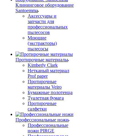
Клининговое оборудование
Santoemma
Аксессуары и
запчасти для
профессиональных
пылесосов
Моющие
(экстракторы)
пылесосы
Протирочные материалы
Kimberly Clark
Нетканый материал
Prof paper
Протирочные
материалы Veiro
Бумажные полотенца
Туалетная бумага
Протирочные
салфетки
Профессиональные ножи
Профессиональные
ножи PIRGE