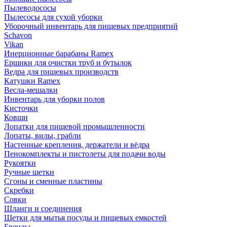
Пылеводососы
Пылесосы для сухой уборки
Уборочный инвентарь для пищевых предприятий
Schavon
Vikan
Инерционные барабаны Ramex
Ершики для очистки труб и бутылок
Ведра для пищевых производств
Катушки Ramex
Весла-мешалки
Инвентарь для уборки полов
Кисточки
Ковши
Лопатки для пищевой промышленности
Лопаты, вилы, грабли
Настенные крепления, держатели и вёдра
Пенокомплекты и пистолеты для подачи воды
Рукоятки
Ручные щетки
Сгоны и сменные пластины
Скребки
Совки
Шланги и соединения
Щетки для мытья посуды и пищевых емкостей
Бренды