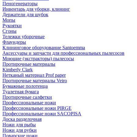
Пеногенераторы
Инвентарь для уборки, клининг
Держатели для шубок
Мопы
Рукоятки
Сгоны
Тележки уборочные
Флаундеры
Клининговое оборудование Santoemma
Аксессуары и запчасти для профессиональных пылесосов
Моющие (экстракторы) пылесосы
Протирочные материалы
Kimberly Clark
Нетканый материал Prof paper
Протирочные материалы Veiro
Бумажные полотенца
Туалетная бумага
Протирочные салфетки
Профессиональные ножи
Профессиональные ножи PIRGE
Профессиональные ножи SACOPISA
Доска разделочная
Ножи для рыбы
Ножи для рубки
Поварские ножи