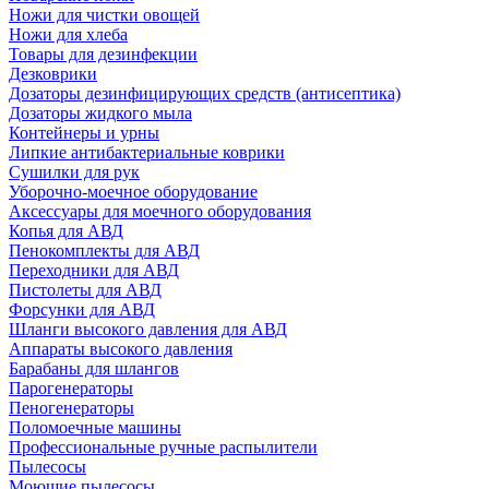
Ножи для чистки овощей
Ножи для хлеба
Товары для дезинфекции
Дезковрики
Дозаторы дезинфицирующих средств (антисептика)
Дозаторы жидкого мыла
Контейнеры и урны
Липкие антибактериальные коврики
Сушилки для рук
Уборочно-моечное оборудование
Аксессуары для моечного оборудования
Копья для АВД
Пенокомплекты для АВД
Переходники для АВД
Пистолеты для АВД
Форсунки для АВД
Шланги высокого давления для АВД
Аппараты высокого давления
Барабаны для шлангов
Парогенераторы
Пеногенераторы
Поломоечные машины
Профессиональные ручные распылители
Пылесосы
Моющие пылесосы