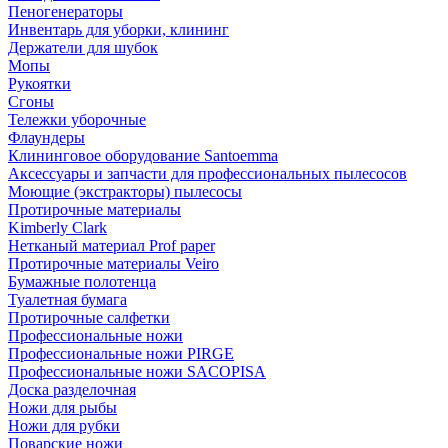
Пеногенераторы
Инвентарь для уборки, клининг
Держатели для шубок
Мопы
Рукоятки
Сгоны
Тележки уборочные
Флаундеры
Клининговое оборудование Santoemma
Аксессуары и запчасти для профессиональных пылесосов
Моющие (экстракторы) пылесосы
Протирочные материалы
Kimberly Clark
Нетканый материал Prof paper
Протирочные материалы Veiro
Бумажные полотенца
Туалетная бумага
Протирочные салфетки
Профессиональные ножи
Профессиональные ножи PIRGE
Профессиональные ножи SACOPISA
Доска разделочная
Ножи для рыбы
Ножи для рубки
Поварские ножи