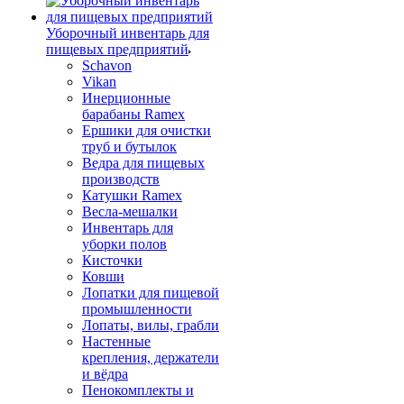
Уборочный инвентарь для
пищевых предприятий
Schavon
Vikan
Инерционные
барабаны Ramex
Ершики для очистки
труб и бутылок
Ведра для пищевых
производств
Катушки Ramex
Весла-мешалки
Инвентарь для
уборки полов
Кисточки
Ковши
Лопатки для пищевой
промышленности
Лопаты, вилы, грабли
Настенные
крепления, держатели
и вёдра
Пенокомплекты и