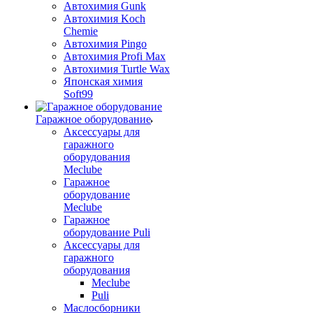
Автохимия Gunk
Автохимия Koch
Chemie
Автохимия Pingo
Автохимия Profi Max
Автохимия Turtle Wax
Японская химия
Soft99
Гаражное оборудование
Аксессуары для
гаражного
оборудования
Meclube
Гаражное
оборудование
Meclube
Гаражное
оборудование Puli
Аксессуары для
гаражного
оборудования
Meclube
Puli
Маслосборники