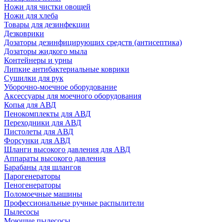
Ножи для чистки овощей
Ножи для хлеба
Товары для дезинфекции
Дезковрики
Дозаторы дезинфицирующих средств (антисептика)
Дозаторы жидкого мыла
Контейнеры и урны
Липкие антибактериальные коврики
Сушилки для рук
Уборочно-моечное оборудование
Аксессуары для моечного оборудования
Копья для АВД
Пенокомплекты для АВД
Переходники для АВД
Пистолеты для АВД
Форсунки для АВД
Шланги высокого давления для АВД
Аппараты высокого давления
Барабаны для шлангов
Парогенераторы
Пеногенераторы
Поломоечные машины
Профессиональные ручные распылители
Пылесосы
Моющие пылесосы