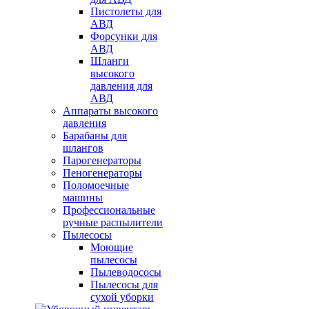
Пистолеты для
АВД
Форсунки для
АВД
Шланги
высокого
давления для
АВД
Аппараты высокого
давления
Барабаны для
шлангов
Парогенераторы
Пеногенераторы
Поломоечные
машины
Профессиональные
ручные распылители
Пылесосы
Моющие
пылесосы
Пылеводососы
Пылесосы для
сухой уборки