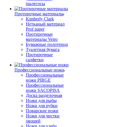
пылесосы
Протирочные материалы
Kimberly Clark
Нетканый материал
Prof paper
Протирочные
материалы Veiro
Бумажные полотенца
Туалетная бумага
Протирочные
салфетки
Профессиональные ножи
Профессиональные
ножи PIRGE
Профессиональные
ножи SACOPISA
Доска разделочная
Ножи для рыбы
Ножи для рубки
Поварские ножи
Ножи для чистки
овощей
Ножи для хлеба