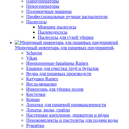
Парогенераторы
Пеногенераторы
Поломоечные машины
Профессиональные ручные распылители
Пылесосы
Моющие пылесосы
Пылеводососы
Пылесосы для сухой уборки
Уборочный инвентарь для пищевых предприятий
Schavon
Vikan
Инерционные барабаны Ramex
Ершики для очистки труб и бутылок
Ведра для пищевых производств
Катушки Ramex
Весла-мешалки
Инвентарь для уборки полов
Кисточки
Ковши
Лопатки для пищевой промышленности
Лопаты, вилы, грабли
Настенные крепления, держатели и вёдра
Пенокомплекты и пистолеты для подачи воды
Рукоятки