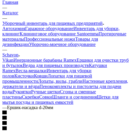
Главная
—
Каталог
—
Уборочный инвентарь для пищевых предприятий
Автохимия
Гаражное оборудование
Инвентарь для уборки,
клининг
Клининговое оборудование Santoemma
Протирочные
материалы
Профессиональные ножи
Товары для
дезинфекции
Уборочно-моечное оборудование
—
Schavon
Vikan
Инерционные барабаны Ramex
Ершики для очистки труб
и бутылок
Ведра для пищевых производств
Катушки
Ramex
Весла-мешалки
Инвентарь для уборки
полов
Кисточки
Ковши
Лопатки для пищевой
промышленности
Лопаты, вилы, грабли
Настенные крепления,
держатели и вёдра
Пенокомплекты и пистолеты для подачи
воды
Рукоятки
Ручные щетки
Сгоны и сменные
пластины
Скребки
Совки
Шланги и соединения
Щетки для
мытья посуды и пищевых емкостей
—
Ершик-насадка d-20мм