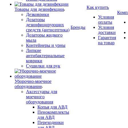
Как купить
Товары для дезинфекции
Комп
Дезковрики
Условия
Дозаторы
оплаты
дезинфицирующих
Бренды
Условия
средств (антисептика)
доставки
Дозаторы жидкого
Гарантия
мыла
на товар
Контейнеры и урны
Липкие
антибактериальные
коврики
Сушилки для рук
Уборочно-моечное
оборудование
Аксессуары для
моечного
оборудования
Копья для АВД
Пенокомплекты
для АВД
Переходники
для АВД