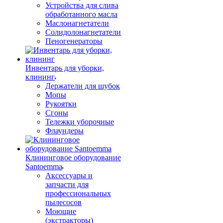
Устройства для слива
обработанного масла
Маслонагнетатели
Солидолонагнетатели
Пеногенераторы
Инвентарь для уборки,
клининг
Держатели для шубок
Мопы
Рукоятки
Сгоны
Тележки уборочные
Флаундеры
Клининговое оборудование
Santoemma
Аксессуары и
запчасти для
профессиональных
пылесосов
Моющие
(экстракторы)