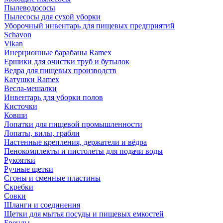
Пылеводососы
Пылесосы для сухой уборки
Уборочный инвентарь для пищевых предприятий
Schavon
Vikan
Инерционные барабаны Ramex
Ершики для очистки труб и бутылок
Ведра для пищевых производств
Катушки Ramex
Весла-мешалки
Инвентарь для уборки полов
Кисточки
Ковши
Лопатки для пищевой промышленности
Лопаты, вилы, грабли
Настенные крепления, держатели и вёдра
Пенокомплекты и пистолеты для подачи воды
Рукоятки
Ручные щетки
Сгоны и сменные пластины
Скребки
Совки
Шланги и соединения
Щетки для мытья посуды и пищевых емкостей
Бренды