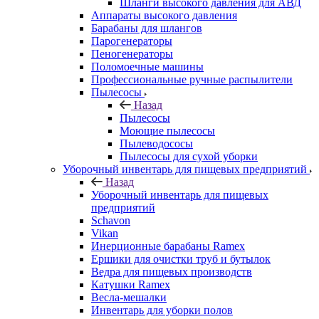
Шланги высокого давления для АВД
Аппараты высокого давления
Барабаны для шлангов
Парогенераторы
Пеногенераторы
Поломоечные машины
Профессиональные ручные распылители
Пылесосы
Назад
Пылесосы
Моющие пылесосы
Пылеводососы
Пылесосы для сухой уборки
Уборочный инвентарь для пищевых предприятий
Назад
Уборочный инвентарь для пищевых
предприятий
Schavon
Vikan
Инерционные барабаны Ramex
Ершики для очистки труб и бутылок
Ведра для пищевых производств
Катушки Ramex
Весла-мешалки
Инвентарь для уборки полов