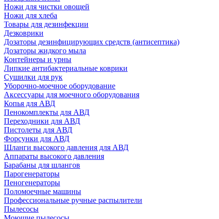
Ножи для чистки овощей
Ножи для хлеба
Товары для дезинфекции
Дезковрики
Дозаторы дезинфицирующих средств (антисептика)
Дозаторы жидкого мыла
Контейнеры и урны
Липкие антибактериальные коврики
Сушилки для рук
Уборочно-моечное оборудование
Аксессуары для моечного оборудования
Копья для АВД
Пенокомплекты для АВД
Переходники для АВД
Пистолеты для АВД
Форсунки для АВД
Шланги высокого давления для АВД
Аппараты высокого давления
Барабаны для шлангов
Парогенераторы
Пеногенераторы
Поломоечные машины
Профессиональные ручные распылители
Пылесосы
Моющие пылесосы