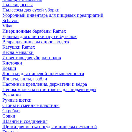
Пылеводососы
Пылесосы для сухой уборки
Уборочный инвентарь для пищевых предприятий
Schavon
Vikan
Инерционные барабаны Ramex
Ершики для очистки труб и бутылок
Ведра для пищевых производств
Катушки Ramex
Весла-мешалки
Инвентарь для уборки полов
Кисточки
Ковши
Лопатки для пищевой промышленности
Лопаты, вилы, грабли
Настенные крепления, держатели и вёдра
Пенокомплекты и пистолеты для подачи воды
Рукоятки
Ручные щетки
Сгоны и сменные пластины
Скребки
Совки
Шланги и соединения
Щетки для мытья посуды и пищевых емкостей
Бренды