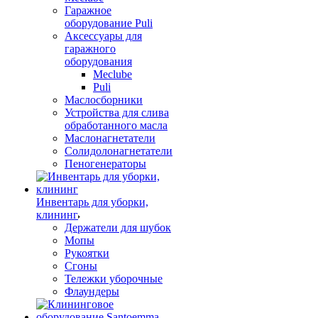
Гаражное
оборудование Puli
Аксессуары для
гаражного
оборудования
Meclube
Puli
Маслосборники
Устройства для слива
обработанного масла
Маслонагнетатели
Солидолонагнетатели
Пеногенераторы
Инвентарь для уборки,
клининг
Держатели для шубок
Мопы
Рукоятки
Сгоны
Тележки уборочные
Флаундеры