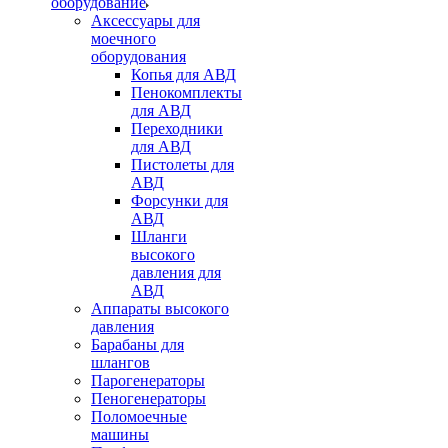
оборудование
Аксессуары для
моечного
оборудования
Копья для АВД
Пенокомплекты
для АВД
Переходники
для АВД
Пистолеты для
АВД
Форсунки для
АВД
Шланги
высокого
давления для
АВД
Аппараты высокого
давления
Барабаны для
шлангов
Парогенераторы
Пеногенераторы
Поломоечные
машины