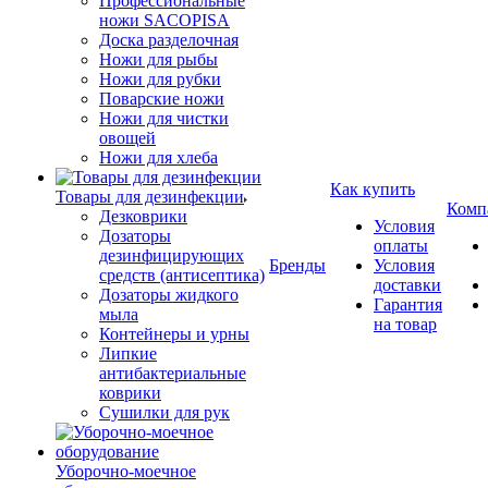
Профессиональные
ножи SACOPISA
Доска разделочная
Ножи для рыбы
Ножи для рубки
Поварские ножи
Ножи для чистки
овощей
Ножи для хлеба
Как купить
Товары для дезинфекции
Комп
Дезковрики
Условия
Дозаторы
оплаты
дезинфицирующих
Бренды
Условия
средств (антисептика)
доставки
Дозаторы жидкого
Гарантия
мыла
на товар
Контейнеры и урны
Липкие
антибактериальные
коврики
Сушилки для рук
Уборочно-моечное