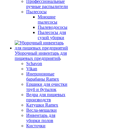
Профессиональные
ручные распылители
Пылесосы
Моющие
пылесосы
Пылеводососы
Пылесосы для
сухой уборки
Уборочный инвентарь для
пищевых предприятий
Schavon
Vikan
Инерционные
барабаны Ramex
Ершики для очистки
труб и бутылок
Ведра для пищевых
производств
Катушки Ramex
Весла-мешалки
Инвентарь для
уборки полов
Кисточки