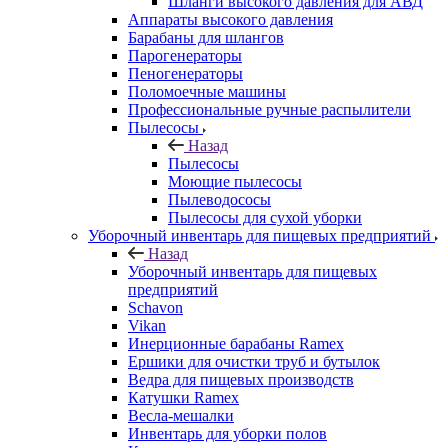
Шланги высокого давления для АВД
Аппараты высокого давления
Барабаны для шлангов
Парогенераторы
Пеногенераторы
Поломоечные машины
Профессиональные ручные распылители
Пылесосы
Назад
Пылесосы
Моющие пылесосы
Пылеводососы
Пылесосы для сухой уборки
Уборочный инвентарь для пищевых предприятий
Назад
Уборочный инвентарь для пищевых
предприятий
Schavon
Vikan
Инерционные барабаны Ramex
Ершики для очистки труб и бутылок
Ведра для пищевых производств
Катушки Ramex
Весла-мешалки
Инвентарь для уборки полов