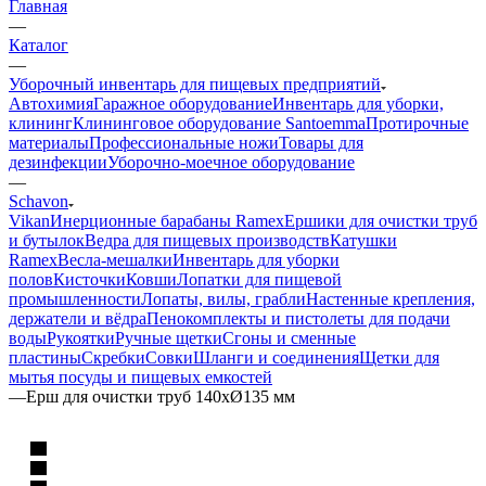
Главная
—
Каталог
—
Уборочный инвентарь для пищевых предприятий
Автохимия
Гаражное оборудование
Инвентарь для уборки,
клининг
Клининговое оборудование Santoemma
Протирочные
материалы
Профессиональные ножи
Товары для
дезинфекции
Уборочно-моечное оборудование
—
Schavon
Vikan
Инерционные барабаны Ramex
Ершики для очистки труб
и бутылок
Ведра для пищевых производств
Катушки
Ramex
Весла-мешалки
Инвентарь для уборки
полов
Кисточки
Ковши
Лопатки для пищевой
промышленности
Лопаты, вилы, грабли
Настенные крепления,
держатели и вёдра
Пенокомплекты и пистолеты для подачи
воды
Рукоятки
Ручные щетки
Сгоны и сменные
пластины
Скребки
Совки
Шланги и соединения
Щетки для
мытья посуды и пищевых емкостей
—
Ерш для очистки труб 140хØ135 мм