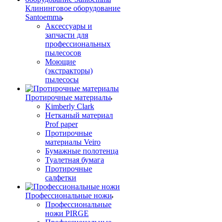
Клининговое оборудование
Santoemma
Аксессуары и
запчасти для
профессиональных
пылесосов
Моющие
(экстракторы)
пылесосы
Протирочные материалы
Kimberly Clark
Нетканый материал
Prof paper
Протирочные
материалы Veiro
Бумажные полотенца
Туалетная бумага
Протирочные
салфетки
Профессиональные ножи
Профессиональные
ножи PIRGE