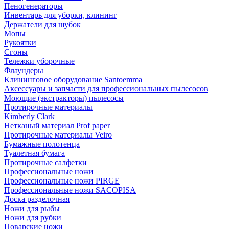
Пеногенераторы
Инвентарь для уборки, клининг
Держатели для шубок
Мопы
Рукоятки
Сгоны
Тележки уборочные
Флаундеры
Клининговое оборудование Santoemma
Аксессуары и запчасти для профессиональных пылесосов
Моющие (экстракторы) пылесосы
Протирочные материалы
Kimberly Clark
Нетканый материал Prof paper
Протирочные материалы Veiro
Бумажные полотенца
Туалетная бумага
Протирочные салфетки
Профессиональные ножи
Профессиональные ножи PIRGE
Профессиональные ножи SACOPISA
Доска разделочная
Ножи для рыбы
Ножи для рубки
Поварские ножи