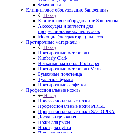
Флаундеры
Клининговое оборудование Santoemma
Назад
Клининговое оборудование Santoemma
Аксессуары и запчасти для
профессиональных пылесосов
Моющие (экстракторы) пылесосы
Протирочные материалы
Назад
Протирочные материалы
Kimberly Clark
Нетканый материал Prof paper
Протирочные материалы Veiro
Бумажные полотенца
Туалетная бумага
Протирочные салфетки
Профессиональные ножи
Назад
Профессиональные ножи
Профессиональные ножи PIRGE
Профессиональные ножи SACOPISA
Доска разделочная
Ножи для рыбы
Ножи для рубки
Поварские ножи