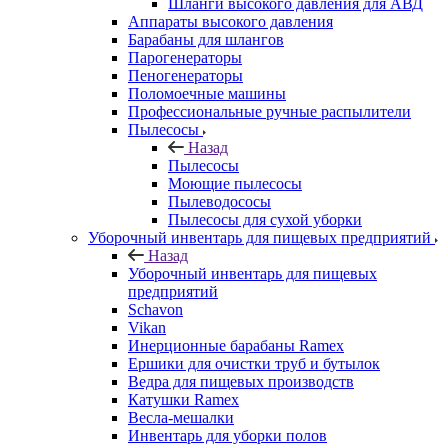
Шланги высокого давления для АВД
Аппараты высокого давления
Барабаны для шлангов
Парогенераторы
Пеногенераторы
Поломоечные машины
Профессиональные ручные распылители
Пылесосы
Назад
Пылесосы
Моющие пылесосы
Пылеводососы
Пылесосы для сухой уборки
Уборочный инвентарь для пищевых предприятий
Назад
Уборочный инвентарь для пищевых
предприятий
Schavon
Vikan
Инерционные барабаны Ramex
Ершики для очистки труб и бутылок
Ведра для пищевых производств
Катушки Ramex
Весла-мешалки
Инвентарь для уборки полов