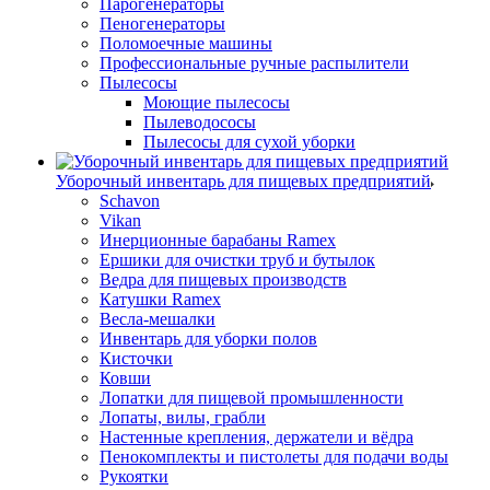
Парогенераторы
Пеногенераторы
Поломоечные машины
Профессиональные ручные распылители
Пылесосы
Моющие пылесосы
Пылеводососы
Пылесосы для сухой уборки
Уборочный инвентарь для пищевых предприятий
Schavon
Vikan
Инерционные барабаны Ramex
Ершики для очистки труб и бутылок
Ведра для пищевых производств
Катушки Ramex
Весла-мешалки
Инвентарь для уборки полов
Кисточки
Ковши
Лопатки для пищевой промышленности
Лопаты, вилы, грабли
Настенные крепления, держатели и вёдра
Пенокомплекты и пистолеты для подачи воды
Рукоятки