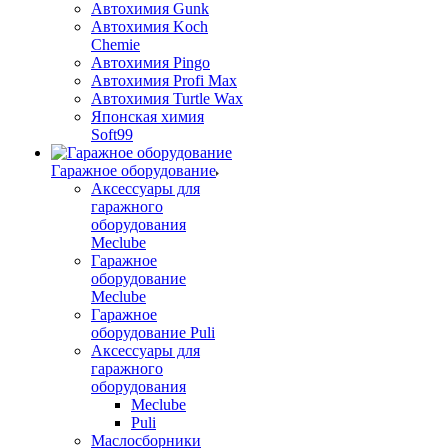
Автохимия Gunk
Автохимия Koch
Chemie
Автохимия Pingo
Автохимия Profi Max
Автохимия Turtle Wax
Японская химия
Soft99
Гаражное оборудование
Аксессуары для
гаражного
оборудования
Meclube
Гаражное
оборудование
Meclube
Гаражное
оборудование Puli
Аксессуары для
гаражного
оборудования
Meclube
Puli
Маслосборники