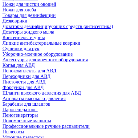
Ножи для чистки овощей
Ножи для хлеба
Товары для дезинфекции
Дезковрики
Дозаторы дезинфицирующих средств (антисептика)
Дозаторы жидкого мыла
Контейнеры и урны
Липкие антибактериальные коврики
Сушилки для рук
Уборочно-моечное оборудование
Аксессуары для моечного оборудования
Копья для АВД
Пенокомплекты для АВД
Переходники для АВД
Пистолеты для АВД
Форсунки для АВД
Шланги высокого давления для АВД
Аппараты высокого давления
Барабаны для шлангов
Парогенераторы
Пеногенераторы
Поломоечные машины
Профессиональные ручные распылители
Пылесосы
Моющие пылесосы