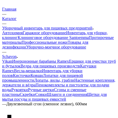
Главная
—
Каталог
—
Уборочный инвентарь для пищевых предприятий
Автохимия
Гаражное оборудование
Инвентарь для уборки,
клининг
Клининговое оборудование Santoemma
Протирочные
материалы
Профессиональные ножи
Товары для
дезинфекции
Уборочно-моечное оборудование
—
Schavon
Vikan
Инерционные барабаны Ramex
Ершики для очистки труб
и бутылок
Ведра для пищевых производств
Катушки
Ramex
Весла-мешалки
Инвентарь для уборки
полов
Кисточки
Ковши
Лопатки для пищевой
промышленности
Лопаты, вилы, грабли
Настенные крепления,
держатели и вёдра
Пенокомплекты и пистолеты для подачи
воды
Рукоятки
Ручные щетки
Сгоны и сменные
пластины
Скребки
Совки
Шланги и соединения
Щетки для
мытья посуды и пищевых емкостей
—
Двулезвенный сгон (сменное лезвие), 600мм