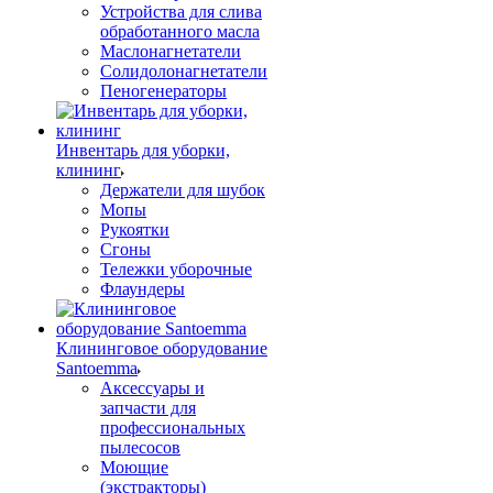
Устройства для слива
обработанного масла
Маслонагнетатели
Солидолонагнетатели
Пеногенераторы
Инвентарь для уборки,
клининг
Держатели для шубок
Мопы
Рукоятки
Сгоны
Тележки уборочные
Флаундеры
Клининговое оборудование
Santoemma
Аксессуары и
запчасти для
профессиональных
пылесосов
Моющие
(экстракторы)