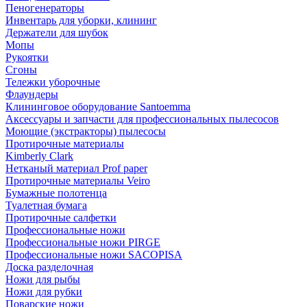
Пеногенераторы
Инвентарь для уборки, клининг
Держатели для шубок
Мопы
Рукоятки
Сгоны
Тележки уборочные
Флаундеры
Клининговое оборудование Santoemma
Аксессуары и запчасти для профессиональных пылесосов
Моющие (экстракторы) пылесосы
Протирочные материалы
Kimberly Clark
Нетканый материал Prof paper
Протирочные материалы Veiro
Бумажные полотенца
Туалетная бумага
Протирочные салфетки
Профессиональные ножи
Профессиональные ножи PIRGE
Профессиональные ножи SACOPISA
Доска разделочная
Ножи для рыбы
Ножи для рубки
Поварские ножи