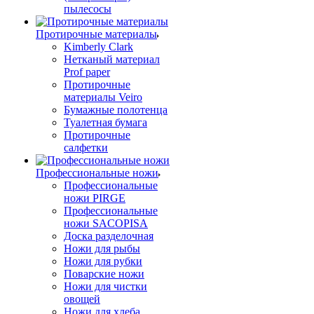
пылесосы
Протирочные материалы
Kimberly Clark
Нетканый материал
Prof paper
Протирочные
материалы Veiro
Бумажные полотенца
Туалетная бумага
Протирочные
салфетки
Профессиональные ножи
Профессиональные
ножи PIRGE
Профессиональные
ножи SACOPISA
Доска разделочная
Ножи для рыбы
Ножи для рубки
Поварские ножи
Ножи для чистки
овощей
Ножи для хлеба