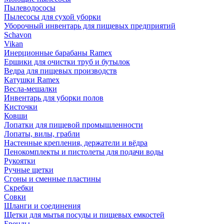
Пылеводососы
Пылесосы для сухой уборки
Уборочный инвентарь для пищевых предприятий
Schavon
Vikan
Инерционные барабаны Ramex
Ершики для очистки труб и бутылок
Ведра для пищевых производств
Катушки Ramex
Весла-мешалки
Инвентарь для уборки полов
Кисточки
Ковши
Лопатки для пищевой промышленности
Лопаты, вилы, грабли
Настенные крепления, держатели и вёдра
Пенокомплекты и пистолеты для подачи воды
Рукоятки
Ручные щетки
Сгоны и сменные пластины
Скребки
Совки
Шланги и соединения
Щетки для мытья посуды и пищевых емкостей
Бренды