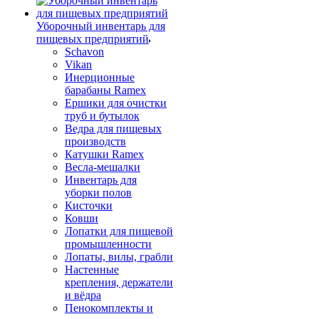
Уборочный инвентарь для
пищевых предприятий
Schavon
Vikan
Инерционные
барабаны Ramex
Ершики для очистки
труб и бутылок
Ведра для пищевых
производств
Катушки Ramex
Весла-мешалки
Инвентарь для
уборки полов
Кисточки
Ковши
Лопатки для пищевой
промышленности
Лопаты, вилы, грабли
Настенные
крепления, держатели
и вёдра
Пенокомплекты и