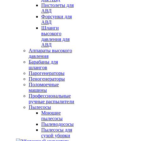
Пистолеты для
АВД
Форсунки для
АВД
Шланги
высокого
давления для
АВД
Аппараты высокого
давления
Барабаны для
шлангов
Парогенераторы
Пеногенераторы
Поломоечные
машины
Профессиональные
ручные распылители
Пылесосы
Моющие
пылесосы
Пылеводососы
Пылесосы для
сухой уборки