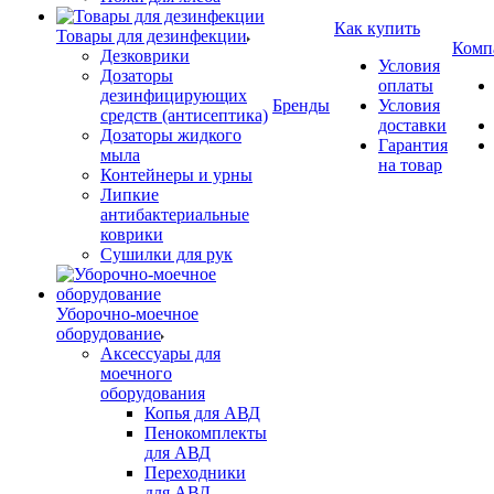
Как купить
Товары для дезинфекции
Комп
Дезковрики
Условия
Дозаторы
оплаты
дезинфицирующих
Бренды
Условия
средств (антисептика)
доставки
Дозаторы жидкого
Гарантия
мыла
на товар
Контейнеры и урны
Липкие
антибактериальные
коврики
Сушилки для рук
Уборочно-моечное
оборудование
Аксессуары для
моечного
оборудования
Копья для АВД
Пенокомплекты
для АВД
Переходники
для АВД