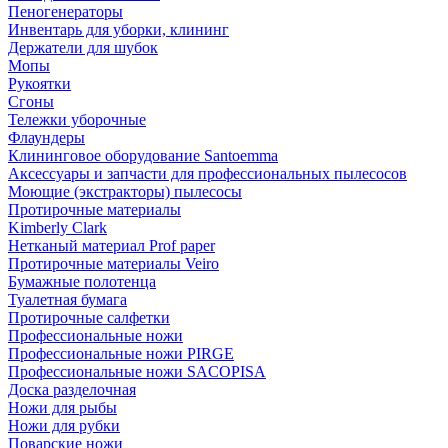
Пеногенераторы
Инвентарь для уборки, клининг
Держатели для шубок
Мопы
Рукоятки
Сгоны
Тележки уборочные
Флаундеры
Клининговое оборудование Santoemma
Аксессуары и запчасти для профессиональных пылесосов
Моющие (экстракторы) пылесосы
Протирочные материалы
Kimberly Clark
Нетканый материал Prof paper
Протирочные материалы Veiro
Бумажные полотенца
Туалетная бумага
Протирочные салфетки
Профессиональные ножи
Профессиональные ножи PIRGE
Профессиональные ножи SACOPISA
Доска разделочная
Ножи для рыбы
Ножи для рубки
Поварские ножи