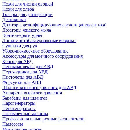
Ножи для чистки овощей
Ножи для хлеба
Товары для дезинфекции
Дезковрики
Дозаторы дезинфицирующих средств (антисептика)
Дозаторы жидкого мыла
Контейнеры и урны
Липкие антибактериальные коврики
Сушилки для рук
Уборочно-моечное оборудование
Аксессуары для моечного оборудования
Копья для АВД
Пенокомплекты для АВД
Переходники для АВД
Пистолеты для АВД
Форсунки для АВД
Шланги высокого давления для АВД
Аппараты высокого давления
Барабаны для шлангов
Парогенераторы
Пеногенераторы
Поломоечные машины
Профессиональные ручные распылители
Пылесосы
Моющие пылесосы