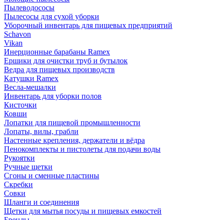
Пылеводососы
Пылесосы для сухой уборки
Уборочный инвентарь для пищевых предприятий
Schavon
Vikan
Инерционные барабаны Ramex
Ершики для очистки труб и бутылок
Ведра для пищевых производств
Катушки Ramex
Весла-мешалки
Инвентарь для уборки полов
Кисточки
Ковши
Лопатки для пищевой промышленности
Лопаты, вилы, грабли
Настенные крепления, держатели и вёдра
Пенокомплекты и пистолеты для подачи воды
Рукоятки
Ручные щетки
Сгоны и сменные пластины
Скребки
Совки
Шланги и соединения
Щетки для мытья посуды и пищевых емкостей
Бренды