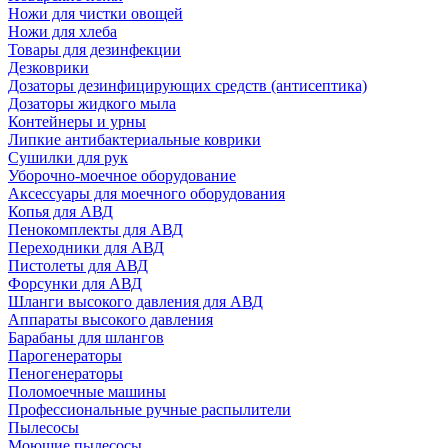
Ножи для чистки овощей
Ножи для хлеба
Товары для дезинфекции
Дезковрики
Дозаторы дезинфицирующих средств (антисептика)
Дозаторы жидкого мыла
Контейнеры и урны
Липкие антибактериальные коврики
Сушилки для рук
Уборочно-моечное оборудование
Аксессуары для моечного оборудования
Копья для АВД
Пенокомплекты для АВД
Переходники для АВД
Пистолеты для АВД
Форсунки для АВД
Шланги высокого давления для АВД
Аппараты высокого давления
Барабаны для шлангов
Парогенераторы
Пеногенераторы
Поломоечные машины
Профессиональные ручные распылители
Пылесосы
Моющие пылесосы