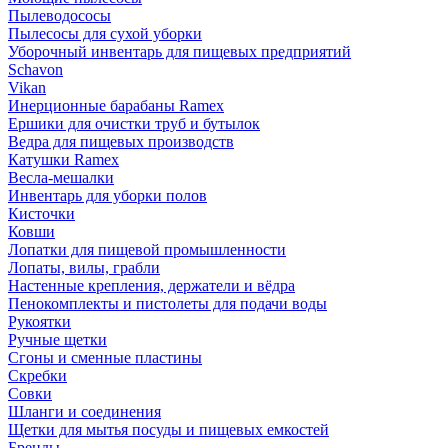
Пылеводососы
Пылесосы для сухой уборки
Уборочный инвентарь для пищевых предприятий
Schavon
Vikan
Инерционные барабаны Ramex
Ершики для очистки труб и бутылок
Ведра для пищевых производств
Катушки Ramex
Весла-мешалки
Инвентарь для уборки полов
Кисточки
Ковши
Лопатки для пищевой промышленности
Лопаты, вилы, грабли
Настенные крепления, держатели и вёдра
Пенокомплекты и пистолеты для подачи воды
Рукоятки
Ручные щетки
Сгоны и сменные пластины
Скребки
Совки
Шланги и соединения
Щетки для мытья посуды и пищевых емкостей
Бренды