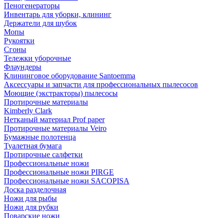
Пеногенераторы
Инвентарь для уборки, клининг
Держатели для шубок
Мопы
Рукоятки
Сгоны
Тележки уборочные
Флаундеры
Клининговое оборудование Santoemma
Аксессуары и запчасти для профессиональных пылесосов
Моющие (экстракторы) пылесосы
Протирочные материалы
Kimberly Clark
Нетканый материал Prof paper
Протирочные материалы Veiro
Бумажные полотенца
Туалетная бумага
Протирочные салфетки
Профессиональные ножи
Профессиональные ножи PIRGE
Профессиональные ножи SACOPISA
Доска разделочная
Ножи для рыбы
Ножи для рубки
Поварские ножи