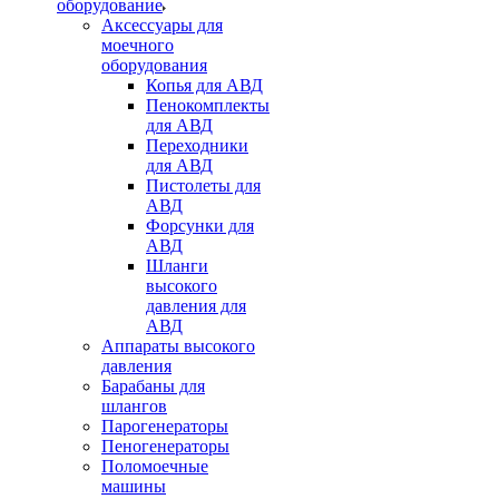
оборудование
Аксессуары для
моечного
оборудования
Копья для АВД
Пенокомплекты
для АВД
Переходники
для АВД
Пистолеты для
АВД
Форсунки для
АВД
Шланги
высокого
давления для
АВД
Аппараты высокого
давления
Барабаны для
шлангов
Парогенераторы
Пеногенераторы
Поломоечные
машины