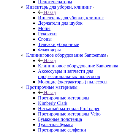
Пеногенераторы
Инвентарь для уборки, клининг
Назад
Инвентарь для уборки, клининг
Держатели для шубок
Мопы
Рукоятки
Сгоны
Тележки уборочные
Флаундеры
Клининговое оборудование Santoemma
Назад
Клининговое оборудование Santoemma
Аксессуары и запчасти для
профессиональных пылесосов
Моющие (экстракторы) пылесосы
Протирочные материалы
Назад
Протирочные материалы
Kimberly Clark
Нетканый материал Prof paper
Протирочные материалы Veiro
Бумажные полотенца
Туалетная бумага
Протирочные салфетки