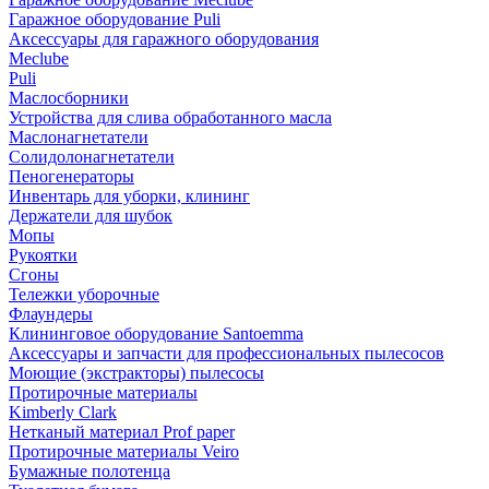
Гаражное оборудование Puli
Аксессуары для гаражного оборудования
Meclube
Puli
Маслосборники
Устройства для слива обработанного масла
Маслонагнетатели
Солидолонагнетатели
Пеногенераторы
Инвентарь для уборки, клининг
Держатели для шубок
Мопы
Рукоятки
Сгоны
Тележки уборочные
Флаундеры
Клининговое оборудование Santoemma
Аксессуары и запчасти для профессиональных пылесосов
Моющие (экстракторы) пылесосы
Протирочные материалы
Kimberly Clark
Нетканый материал Prof paper
Протирочные материалы Veiro
Бумажные полотенца