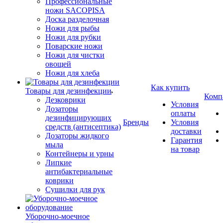
Профессиональные
ножи SACOPISA
Доска разделочная
Ножи для рыбы
Ножи для рубки
Поварские ножи
Ножи для чистки
овощей
Ножи для хлеба
Как купить
Товары для дезинфекции
Комп
Дезковрики
Условия
Дозаторы
оплаты
дезинфицирующих
Бренды
Условия
средств (антисептика)
доставки
Дозаторы жидкого
Гарантия
мыла
на товар
Контейнеры и урны
Липкие
антибактериальные
коврики
Сушилки для рук
Уборочно-моечное