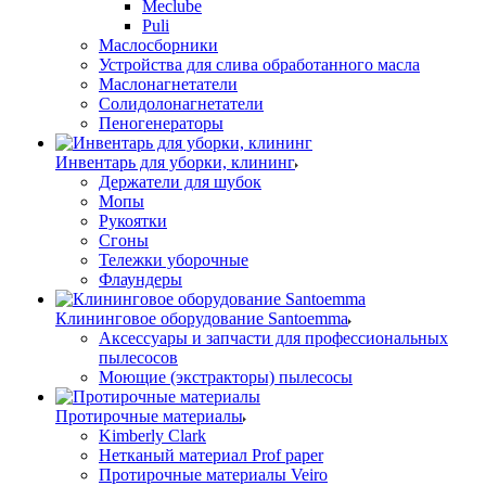
Meclube
Puli
Маслосборники
Устройства для слива обработанного масла
Маслонагнетатели
Солидолонагнетатели
Пеногенераторы
Инвентарь для уборки, клининг
Держатели для шубок
Мопы
Рукоятки
Сгоны
Тележки уборочные
Флаундеры
Клининговое оборудование Santoemma
Аксессуары и запчасти для профессиональных
пылесосов
Моющие (экстракторы) пылесосы
Протирочные материалы
Kimberly Clark
Нетканый материал Prof paper
Протирочные материалы Veiro