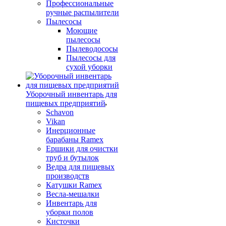
Профессиональные
ручные распылители
Пылесосы
Моющие
пылесосы
Пылеводососы
Пылесосы для
сухой уборки
Уборочный инвентарь для
пищевых предприятий
Schavon
Vikan
Инерционные
барабаны Ramex
Ершики для очистки
труб и бутылок
Ведра для пищевых
производств
Катушки Ramex
Весла-мешалки
Инвентарь для
уборки полов
Кисточки