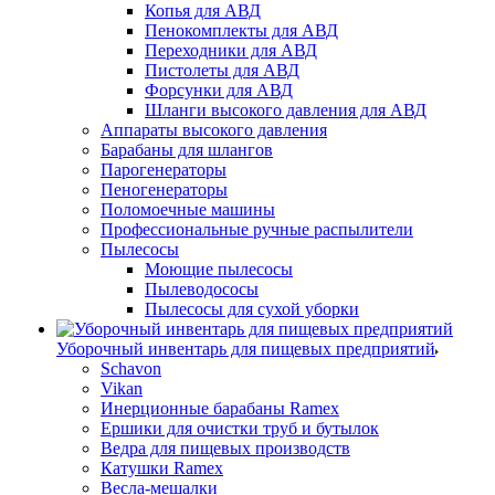
Копья для АВД
Пенокомплекты для АВД
Переходники для АВД
Пистолеты для АВД
Форсунки для АВД
Шланги высокого давления для АВД
Аппараты высокого давления
Барабаны для шлангов
Парогенераторы
Пеногенераторы
Поломоечные машины
Профессиональные ручные распылители
Пылесосы
Моющие пылесосы
Пылеводососы
Пылесосы для сухой уборки
Уборочный инвентарь для пищевых предприятий
Schavon
Vikan
Инерционные барабаны Ramex
Ершики для очистки труб и бутылок
Ведра для пищевых производств
Катушки Ramex
Весла-мешалки