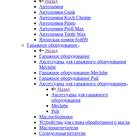
Назад
Автохимия
Автохимия Gunk
Автохимия Koch Chemie
Автохимия Pingo
Автохимия Profi Max
Автохимия Turtle Wax
Японская химия Soft99
Гаражное оборудование
Назад
Гаражное оборудование
Аксессуары для гаражного оборудования
Meclube
Гаражное оборудование Meclube
Гаражное оборудование Puli
Аксессуары для гаражного оборудования
Назад
Аксессуары для гаражного
оборудования
Meclube
Puli
Маслосборники
Устройства для слива обработанного масла
Маслонагнетатели
Солидолонагнетатели