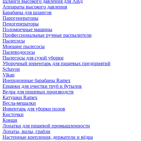
Шланги высокого давления для АВД
Аппараты высокого давления
Барабаны для шлангов
Парогенераторы
Пеногенераторы
Поломоечные машины
Профессиональные ручные распылители
Пылесосы
Моющие пылесосы
Пылеводососы
Пылесосы для сухой уборки
Уборочный инвентарь для пищевых предприятий
Schavon
Vikan
Инерционные барабаны Ramex
Ершики для очистки труб и бутылок
Ведра для пищевых производств
Катушки Ramex
Весла-мешалки
Инвентарь для уборки полов
Кисточки
Ковши
Лопатки для пищевой промышленности
Лопаты, вилы, грабли
Настенные крепления, держатели и вёдра