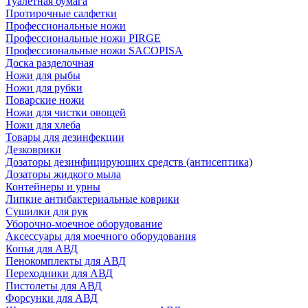
Туалетная бумага
Протирочные салфетки
Профессиональные ножи
Профессиональные ножи PIRGE
Профессиональные ножи SACOPISA
Доска разделочная
Ножи для рыбы
Ножи для рубки
Поварские ножи
Ножи для чистки овощей
Ножи для хлеба
Товары для дезинфекции
Дезковрики
Дозаторы дезинфицирующих средств (антисептика)
Дозаторы жидкого мыла
Контейнеры и урны
Липкие антибактериальные коврики
Сушилки для рук
Уборочно-моечное оборудование
Аксессуары для моечного оборудования
Копья для АВД
Пенокомплекты для АВД
Переходники для АВД
Пистолеты для АВД
Форсунки для АВД