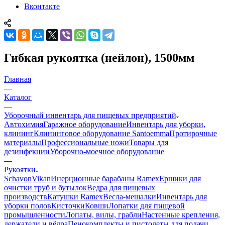
Вконтакте
Гибкая рукоятка (нейлон), 1500мм
Главная
—
Каталог
—
Уборочный инвентарь для пищевых предприятий
Автохимия
Гаражное оборудование
Инвентарь для уборки,
клининг
Клининговое оборудование Santoemma
Протирочные
материалы
Профессиональные ножи
Товары для
дезинфекции
Уборочно-моечное оборудование
—
Рукоятки
Schavon
Vikan
Инерционные барабаны Ramex
Ершики для
очистки труб и бутылок
Ведра для пищевых
производств
Катушки Ramex
Весла-мешалки
Инвентарь для
уборки полов
Кисточки
Ковши
Лопатки для пищевой
промышленности
Лопаты, вилы, грабли
Настенные крепления,
держатели и вёдра
Пенокомплекты и пистолеты для подачи