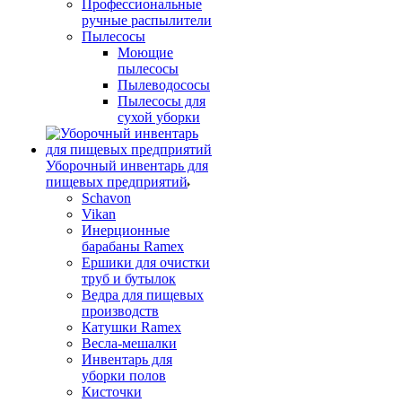
Профессиональные
ручные распылители
Пылесосы
Моющие
пылесосы
Пылеводососы
Пылесосы для
сухой уборки
Уборочный инвентарь для
пищевых предприятий
Schavon
Vikan
Инерционные
барабаны Ramex
Ершики для очистки
труб и бутылок
Ведра для пищевых
производств
Катушки Ramex
Весла-мешалки
Инвентарь для
уборки полов
Кисточки