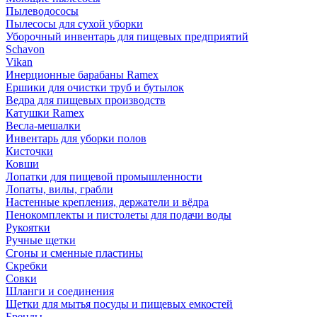
Пылеводососы
Пылесосы для сухой уборки
Уборочный инвентарь для пищевых предприятий
Schavon
Vikan
Инерционные барабаны Ramex
Ершики для очистки труб и бутылок
Ведра для пищевых производств
Катушки Ramex
Весла-мешалки
Инвентарь для уборки полов
Кисточки
Ковши
Лопатки для пищевой промышленности
Лопаты, вилы, грабли
Настенные крепления, держатели и вёдра
Пенокомплекты и пистолеты для подачи воды
Рукоятки
Ручные щетки
Сгоны и сменные пластины
Скребки
Совки
Шланги и соединения
Щетки для мытья посуды и пищевых емкостей
Бренды