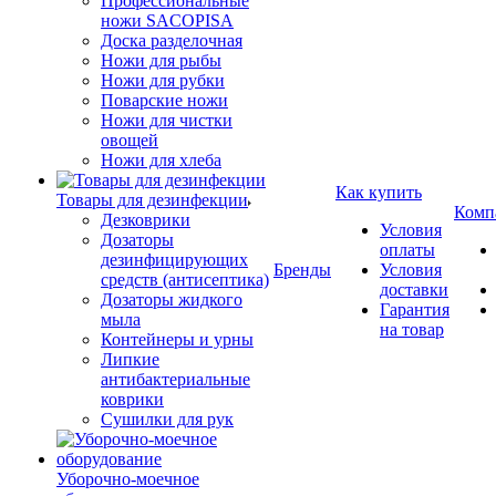
Профессиональные
ножи SACOPISA
Доска разделочная
Ножи для рыбы
Ножи для рубки
Поварские ножи
Ножи для чистки
овощей
Ножи для хлеба
Как купить
Товары для дезинфекции
Комп
Дезковрики
Условия
Дозаторы
оплаты
дезинфицирующих
Бренды
Условия
средств (антисептика)
доставки
Дозаторы жидкого
Гарантия
мыла
на товар
Контейнеры и урны
Липкие
антибактериальные
коврики
Сушилки для рук
Уборочно-моечное