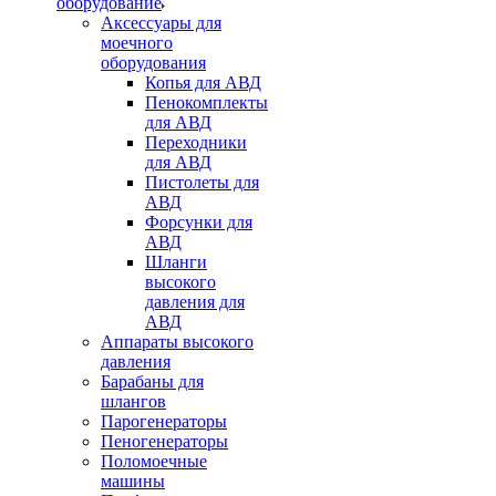
оборудование
Аксессуары для
моечного
оборудования
Копья для АВД
Пенокомплекты
для АВД
Переходники
для АВД
Пистолеты для
АВД
Форсунки для
АВД
Шланги
высокого
давления для
АВД
Аппараты высокого
давления
Барабаны для
шлангов
Парогенераторы
Пеногенераторы
Поломоечные
машины