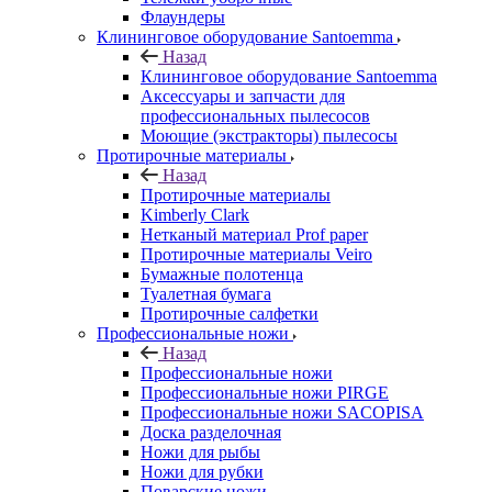
Флаундеры
Клининговое оборудование Santoemma
Назад
Клининговое оборудование Santoemma
Аксессуары и запчасти для
профессиональных пылесосов
Моющие (экстракторы) пылесосы
Протирочные материалы
Назад
Протирочные материалы
Kimberly Clark
Нетканый материал Prof paper
Протирочные материалы Veiro
Бумажные полотенца
Туалетная бумага
Протирочные салфетки
Профессиональные ножи
Назад
Профессиональные ножи
Профессиональные ножи PIRGE
Профессиональные ножи SACOPISA
Доска разделочная
Ножи для рыбы
Ножи для рубки
Поварские ножи