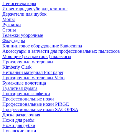
Пеногенераторы
Инвентарь для уборки, клининг
Держатели для шубок
Мопы
Рукоятки
Сгоны
Тележки уборочные
Флаундеры
Клининговое оборудование Santoemma
Аксессуары и запчасти для профессиональных пылесосов
Моющие (экстракторы) пылесосы
Протирочные материалы
Kimberly Clark
Нетканый материал Prof paper
Протирочные материалы Veiro
Бумажные полотенца
Туалетная бумага
Протирочные салфетки
Профессиональные ножи
Профессиональные ножи PIRGE
Профессиональные ножи SACOPISA
Доска разделочная
Ножи для рыбы
Ножи для рубки
Поварские ножи