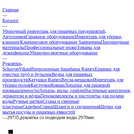
Главная
—
Каталог
—
Уборочный инвентарь для пищевых предприятий
Автохимия
Гаражное оборудование
Инвентарь для уборки,
клининг
Клининговое оборудование Santoemma
Протирочные
материалы
Профессиональные ножи
Товары для
дезинфекции
Уборочно-моечное оборудование
—
Рукоятки
Schavon
Vikan
Инерционные барабаны Ramex
Ершики для
очистки труб и бутылок
Ведра для пищевых
производств
Катушки Ramex
Весла-мешалки
Инвентарь для
уборки полов
Кисточки
Ковши
Лопатки для пищевой
промышленности
Лопаты, вилы, грабли
Настенные крепления,
держатели и вёдра
Пенокомплекты и пистолеты для подачи
воды
Ручные щетки
Сгоны и сменные
пластины
Скребки
Совки
Шланги и соединения
Щетки для
мытья посуды и пищевых емкостей
—
29735,рукоятка со подводом воды 2970мм