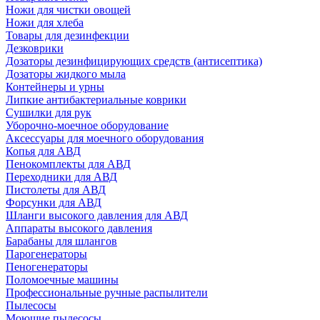
Ножи для чистки овощей
Ножи для хлеба
Товары для дезинфекции
Дезковрики
Дозаторы дезинфицирующих средств (антисептика)
Дозаторы жидкого мыла
Контейнеры и урны
Липкие антибактериальные коврики
Сушилки для рук
Уборочно-моечное оборудование
Аксессуары для моечного оборудования
Копья для АВД
Пенокомплекты для АВД
Переходники для АВД
Пистолеты для АВД
Форсунки для АВД
Шланги высокого давления для АВД
Аппараты высокого давления
Барабаны для шлангов
Парогенераторы
Пеногенераторы
Поломоечные машины
Профессиональные ручные распылители
Пылесосы
Моющие пылесосы