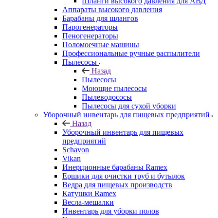
Шланги высокого давления для АВД
Аппараты высокого давления
Барабаны для шлангов
Парогенераторы
Пеногенераторы
Поломоечные машины
Профессиональные ручные распылители
Пылесосы
Назад
Пылесосы
Моющие пылесосы
Пылеводососы
Пылесосы для сухой уборки
Уборочный инвентарь для пищевых предприятий
Назад
Уборочный инвентарь для пищевых
предприятий
Schavon
Vikan
Инерционные барабаны Ramex
Ершики для очистки труб и бутылок
Ведра для пищевых производств
Катушки Ramex
Весла-мешалки
Инвентарь для уборки полов