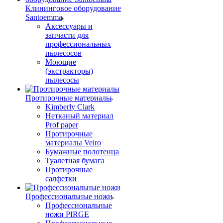
Клининговое оборудование
Santoemma
Аксессуары и
запчасти для
профессиональных
пылесосов
Моющие
(экстракторы)
пылесосы
Протирочные материалы
Kimberly Clark
Нетканый материал
Prof paper
Протирочные
материалы Veiro
Бумажные полотенца
Туалетная бумага
Протирочные
салфетки
Профессиональные ножи
Профессиональные
ножи PIRGE