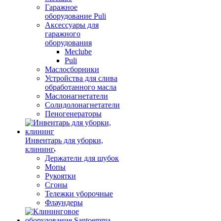
Гаражное
оборудование Puli
Аксессуары для
гаражного
оборудования
Meclube
Puli
Маслосборники
Устройства для слива
обработанного масла
Маслонагнетатели
Солидолонагнетатели
Пеногенераторы
Инвентарь для уборки,
клининг
Держатели для шубок
Мопы
Рукоятки
Сгоны
Тележки уборочные
Флаундеры