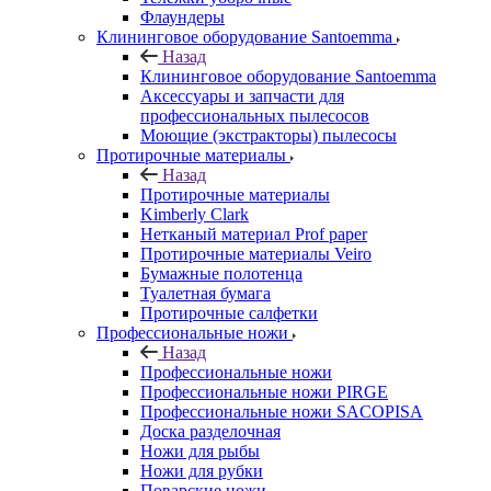
Флаундеры
Клининговое оборудование Santoemma
Назад
Клининговое оборудование Santoemma
Аксессуары и запчасти для
профессиональных пылесосов
Моющие (экстракторы) пылесосы
Протирочные материалы
Назад
Протирочные материалы
Kimberly Clark
Нетканый материал Prof paper
Протирочные материалы Veiro
Бумажные полотенца
Туалетная бумага
Протирочные салфетки
Профессиональные ножи
Назад
Профессиональные ножи
Профессиональные ножи PIRGE
Профессиональные ножи SACOPISA
Доска разделочная
Ножи для рыбы
Ножи для рубки
Поварские ножи