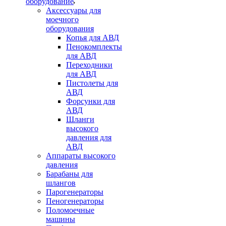
оборудование
Аксессуары для
моечного
оборудования
Копья для АВД
Пенокомплекты
для АВД
Переходники
для АВД
Пистолеты для
АВД
Форсунки для
АВД
Шланги
высокого
давления для
АВД
Аппараты высокого
давления
Барабаны для
шлангов
Парогенераторы
Пеногенераторы
Поломоечные
машины