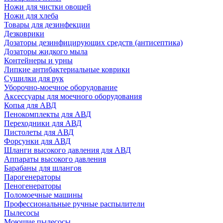
Ножи для чистки овощей
Ножи для хлеба
Товары для дезинфекции
Дезковрики
Дозаторы дезинфицирующих средств (антисептика)
Дозаторы жидкого мыла
Контейнеры и урны
Липкие антибактериальные коврики
Сушилки для рук
Уборочно-моечное оборудование
Аксессуары для моечного оборудования
Копья для АВД
Пенокомплекты для АВД
Переходники для АВД
Пистолеты для АВД
Форсунки для АВД
Шланги высокого давления для АВД
Аппараты высокого давления
Барабаны для шлангов
Парогенераторы
Пеногенераторы
Поломоечные машины
Профессиональные ручные распылители
Пылесосы
Моющие пылесосы