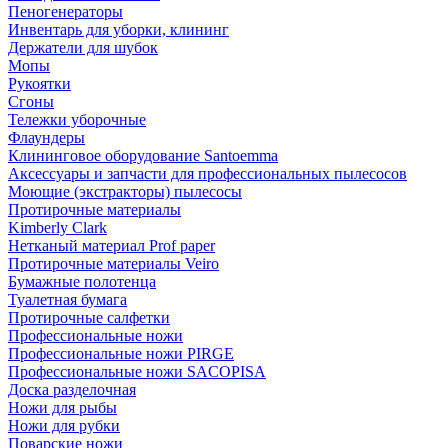
Пеногенераторы
Инвентарь для уборки, клининг
Держатели для шубок
Мопы
Рукоятки
Сгоны
Тележки уборочные
Флаундеры
Клининговое оборудование Santoemma
Аксессуары и запчасти для профессиональных пылесосов
Моющие (экстракторы) пылесосы
Протирочные материалы
Kimberly Clark
Нетканый материал Prof paper
Протирочные материалы Veiro
Бумажные полотенца
Туалетная бумага
Протирочные салфетки
Профессиональные ножи
Профессиональные ножи PIRGE
Профессиональные ножи SACOPISA
Доска разделочная
Ножи для рыбы
Ножи для рубки
Поварские ножи