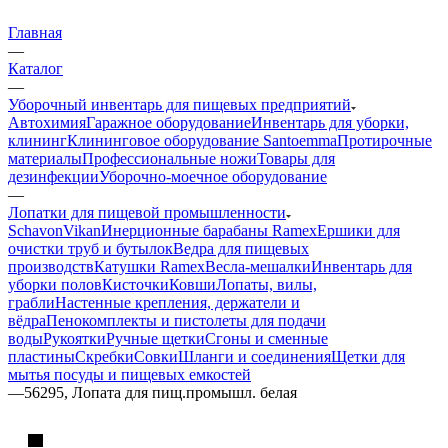
Главная
—
Каталог
—
Уборочный инвентарь для пищевых предприятий
Автохимия
Гаражное оборудование
Инвентарь для уборки,
клининг
Клининговое оборудование Santoemma
Протирочные
материалы
Профессиональные ножи
Товары для
дезинфекции
Уборочно-моечное оборудование
—
Лопатки для пищевой промышленности
Schavon
Vikan
Инерционные барабаны Ramex
Ершики для
очистки труб и бутылок
Ведра для пищевых
производств
Катушки Ramex
Весла-мешалки
Инвентарь для
уборки полов
Кисточки
Ковши
Лопаты, вилы,
грабли
Настенные крепления, держатели и
вёдра
Пенокомплекты и пистолеты для подачи
воды
Рукоятки
Ручные щетки
Сгоны и сменные
пластины
Скребки
Совки
Шланги и соединения
Щетки для
мытья посуды и пищевых емкостей
—
56295, Лопата для пищ.промышл. белая