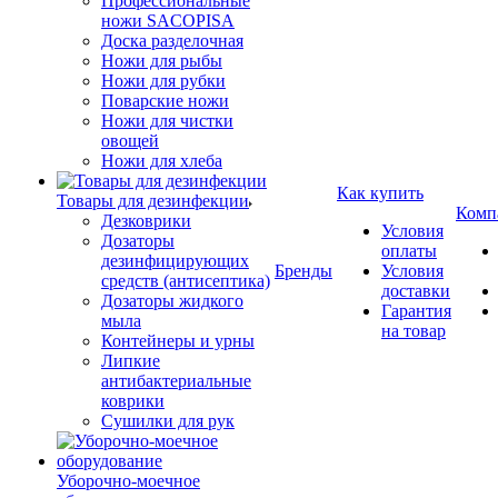
Профессиональные
ножи SACOPISA
Доска разделочная
Ножи для рыбы
Ножи для рубки
Поварские ножи
Ножи для чистки
овощей
Ножи для хлеба
Как купить
Товары для дезинфекции
Комп
Дезковрики
Условия
Дозаторы
оплаты
дезинфицирующих
Бренды
Условия
средств (антисептика)
доставки
Дозаторы жидкого
Гарантия
мыла
на товар
Контейнеры и урны
Липкие
антибактериальные
коврики
Сушилки для рук
Уборочно-моечное