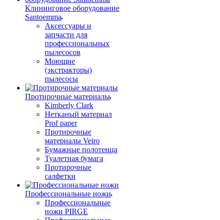
Клининговое оборудование
Santoemma
Аксессуары и
запчасти для
профессиональных
пылесосов
Моющие
(экстракторы)
пылесосы
Протирочные материалы
Kimberly Clark
Нетканый материал
Prof paper
Протирочные
материалы Veiro
Бумажные полотенца
Туалетная бумага
Протирочные
салфетки
Профессиональные ножи
Профессиональные
ножи PIRGE