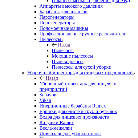
Шланги высокого давления для АВД
Аппараты высокого давления
Барабаны для шлангов
Парогенераторы
Пеногенераторы
Поломоечные машины
Профессиональные ручные распылители
Пылесосы
Назад
Пылесосы
Моющие пылесосы
Пылеводососы
Пылесосы для сухой уборки
Уборочный инвентарь для пищевых предприятий
Назад
Уборочный инвентарь для пищевых
предприятий
Schavon
Vikan
Инерционные барабаны Ramex
Ершики для очистки труб и бутылок
Ведра для пищевых производств
Катушки Ramex
Весла-мешалки
Инвентарь для уборки полов