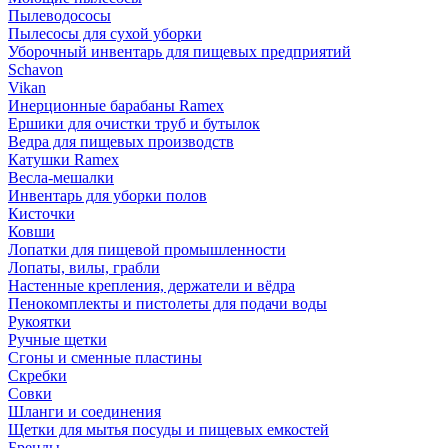
Пылеводососы
Пылесосы для сухой уборки
Уборочный инвентарь для пищевых предприятий
Schavon
Vikan
Инерционные барабаны Ramex
Ершики для очистки труб и бутылок
Ведра для пищевых производств
Катушки Ramex
Весла-мешалки
Инвентарь для уборки полов
Кисточки
Ковши
Лопатки для пищевой промышленности
Лопаты, вилы, грабли
Настенные крепления, держатели и вёдра
Пенокомплекты и пистолеты для подачи воды
Рукоятки
Ручные щетки
Сгоны и сменные пластины
Скребки
Совки
Шланги и соединения
Щетки для мытья посуды и пищевых емкостей
Бренды