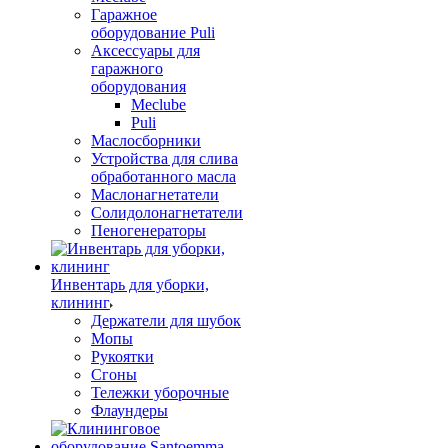
Гаражное
оборудование Puli
Аксессуары для
гаражного
оборудования
Meclube
Puli
Маслосборники
Устройства для слива
обработанного масла
Маслонагнетатели
Солидолонагнетатели
Пеногенераторы
Инвентарь для уборки,
клининг
Держатели для шубок
Мопы
Рукоятки
Сгоны
Тележки уборочные
Флаундеры