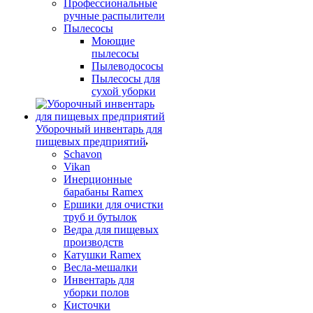
Профессиональные
ручные распылители
Пылесосы
Моющие
пылесосы
Пылеводососы
Пылесосы для
сухой уборки
Уборочный инвентарь для
пищевых предприятий
Schavon
Vikan
Инерционные
барабаны Ramex
Ершики для очистки
труб и бутылок
Ведра для пищевых
производств
Катушки Ramex
Весла-мешалки
Инвентарь для
уборки полов
Кисточки