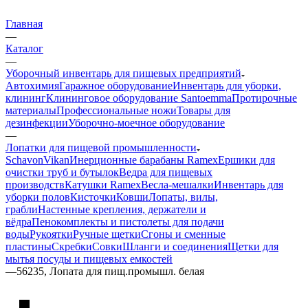
Главная
—
Каталог
—
Уборочный инвентарь для пищевых предприятий
Автохимия
Гаражное оборудование
Инвентарь для уборки,
клининг
Клининговое оборудование Santoemma
Протирочные
материалы
Профессиональные ножи
Товары для
дезинфекции
Уборочно-моечное оборудование
—
Лопатки для пищевой промышленности
Schavon
Vikan
Инерционные барабаны Ramex
Ершики для
очистки труб и бутылок
Ведра для пищевых
производств
Катушки Ramex
Весла-мешалки
Инвентарь для
уборки полов
Кисточки
Ковши
Лопаты, вилы,
грабли
Настенные крепления, держатели и
вёдра
Пенокомплекты и пистолеты для подачи
воды
Рукоятки
Ручные щетки
Сгоны и сменные
пластины
Скребки
Совки
Шланги и соединения
Щетки для
мытья посуды и пищевых емкостей
—
56235, Лопата для пищ.промышл. белая