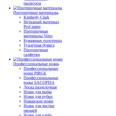
пылесосы
Протирочные материалы
Kimberly Clark
Нетканый материал
Prof paper
Протирочные
материалы Veiro
Бумажные полотенца
Туалетная бумага
Протирочные
салфетки
Профессиональные ножи
Профессиональные
ножи PIRGE
Профессиональные
ножи SACOPISA
Доска разделочная
Ножи для рыбы
Ножи для рубки
Поварские ножи
Ножи для чистки
овощей
Ножи для хлеба