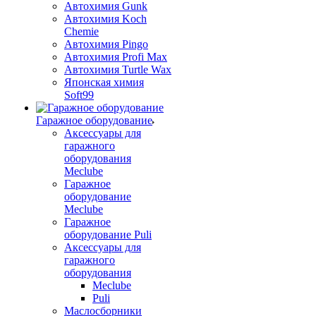
Автохимия Gunk
Автохимия Koch
Chemie
Автохимия Pingo
Автохимия Profi Max
Автохимия Turtle Wax
Японская химия
Soft99
Гаражное оборудование
Аксессуары для
гаражного
оборудования
Meclube
Гаражное
оборудование
Meclube
Гаражное
оборудование Puli
Аксессуары для
гаражного
оборудования
Meclube
Puli
Маслосборники