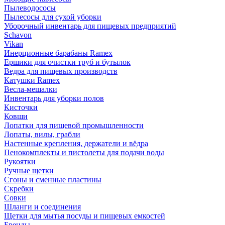
Пылеводососы
Пылесосы для сухой уборки
Уборочный инвентарь для пищевых предприятий
Schavon
Vikan
Инерционные барабаны Ramex
Ершики для очистки труб и бутылок
Ведра для пищевых производств
Катушки Ramex
Весла-мешалки
Инвентарь для уборки полов
Кисточки
Ковши
Лопатки для пищевой промышленности
Лопаты, вилы, грабли
Настенные крепления, держатели и вёдра
Пенокомплекты и пистолеты для подачи воды
Рукоятки
Ручные щетки
Сгоны и сменные пластины
Скребки
Совки
Шланги и соединения
Щетки для мытья посуды и пищевых емкостей
Бренды