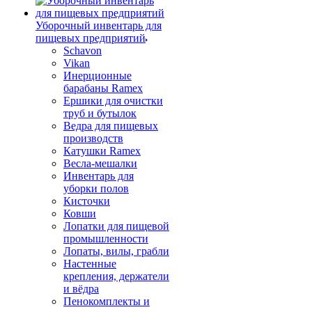
Уборочный инвентарь для
пищевых предприятий
Schavon
Vikan
Инерционные
барабаны Ramex
Ершики для очистки
труб и бутылок
Ведра для пищевых
производств
Катушки Ramex
Весла-мешалки
Инвентарь для
уборки полов
Кисточки
Ковши
Лопатки для пищевой
промышленности
Лопаты, вилы, грабли
Настенные
крепления, держатели
и вёдра
Пенокомплекты и