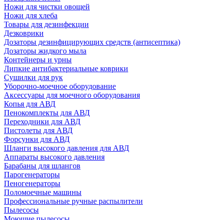
Ножи для чистки овощей
Ножи для хлеба
Товары для дезинфекции
Дезковрики
Дозаторы дезинфицирующих средств (антисептика)
Дозаторы жидкого мыла
Контейнеры и урны
Липкие антибактериальные коврики
Сушилки для рук
Уборочно-моечное оборудование
Аксессуары для моечного оборудования
Копья для АВД
Пенокомплекты для АВД
Переходники для АВД
Пистолеты для АВД
Форсунки для АВД
Шланги высокого давления для АВД
Аппараты высокого давления
Барабаны для шлангов
Парогенераторы
Пеногенераторы
Поломоечные машины
Профессиональные ручные распылители
Пылесосы
Моющие пылесосы