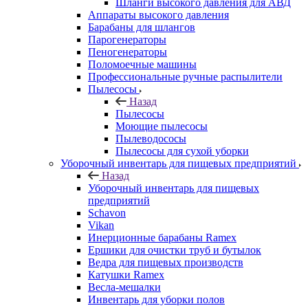
Шланги высокого давления для АВД
Аппараты высокого давления
Барабаны для шлангов
Парогенераторы
Пеногенераторы
Поломоечные машины
Профессиональные ручные распылители
Пылесосы
Назад
Пылесосы
Моющие пылесосы
Пылеводососы
Пылесосы для сухой уборки
Уборочный инвентарь для пищевых предприятий
Назад
Уборочный инвентарь для пищевых
предприятий
Schavon
Vikan
Инерционные барабаны Ramex
Ершики для очистки труб и бутылок
Ведра для пищевых производств
Катушки Ramex
Весла-мешалки
Инвентарь для уборки полов