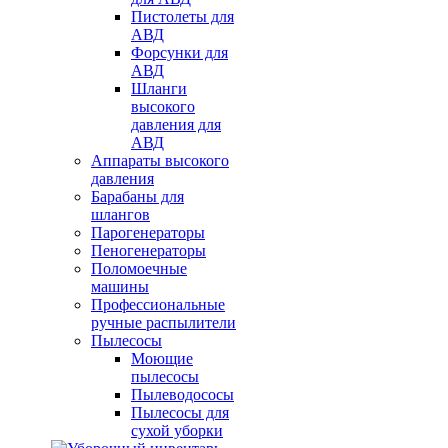
Пистолеты для
АВД
Форсунки для
АВД
Шланги
высокого
давления для
АВД
Аппараты высокого
давления
Барабаны для
шлангов
Парогенераторы
Пеногенераторы
Поломоечные
машины
Профессиональные
ручные распылители
Пылесосы
Моющие
пылесосы
Пылеводососы
Пылесосы для
сухой уборки