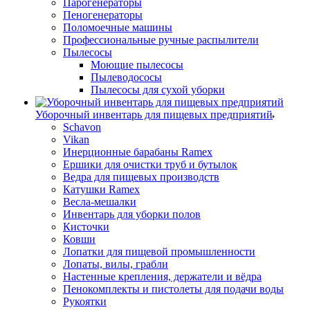
Парогенераторы
Пеногенераторы
Поломоечные машины
Профессиональные ручные распылители
Пылесосы
Моющие пылесосы
Пылеводососы
Пылесосы для сухой уборки
Уборочный инвентарь для пищевых предприятий
Schavon
Vikan
Инерционные барабаны Ramex
Ершики для очистки труб и бутылок
Ведра для пищевых производств
Катушки Ramex
Весла-мешалки
Инвентарь для уборки полов
Кисточки
Ковши
Лопатки для пищевой промышленности
Лопаты, вилы, грабли
Настенные крепления, держатели и вёдра
Пенокомплекты и пистолеты для подачи воды
Рукоятки