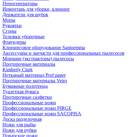
Пеногенераторы
Инвентарь для уборки, клининг
Держатели для шубок
Мопы
Рукоятки
Сгоны
Тележки уборочные
Флаундеры
Клининговое оборудование Santoemma
Аксессуары и запчасти для профессиональных пылесосов
Моющие (экстракторы) пылесосы
Протирочные материалы
Kimberly Clark
Нетканый материал Prof paper
Протирочные материалы Veiro
Бумажные полотенца
Туалетная бумага
Протирочные салфетки
Профессиональные ножи
Профессиональные ножи PIRGE
Профессиональные ножи SACOPISA
Доска разделочная
Ножи для рыбы
Ножи для рубки
Поварские ножи