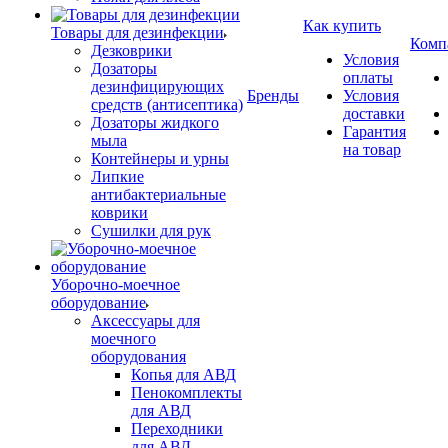
Как купить
Товары для дезинфекции
Комп
Дезковрики
Условия
Дозаторы
оплаты
дезинфицирующих
Бренды
Условия
средств (антисептика)
доставки
Дозаторы жидкого
Гарантия
мыла
на товар
Контейнеры и урны
Липкие
антибактериальные
коврики
Сушилки для рук
Уборочно-моечное
оборудование
Аксессуары для
моечного
оборудования
Копья для АВД
Пенокомплекты
для АВД
Переходники
для АВД