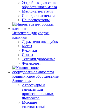
Устройства для слива
обработанного масла
Маслонагнетатели
Солидолонагнетатели
Пеногенераторы
Инвентарь для уборки,
клининг
Держатели для шубок
Мопы
Рукоятки
Сгоны
Тележки уборочные
Флаундеры
Клининговое оборудование
Santoemma
Аксессуары и
запчасти для
профессиональных
пылесосов
Моющие
(экстракторы)