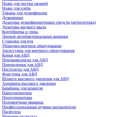
Ножи для чистки овощей
Ножи для хлеба
Товары для дезинфекции
Дезковрики
Дозаторы дезинфицирующих средств (антисептика)
Дозаторы жидкого мыла
Контейнеры и урны
Липкие антибактериальные коврики
Сушилки для рук
Уборочно-моечное оборудование
Аксессуары для моечного оборудования
Копья для АВД
Пенокомплекты для АВД
Переходники для АВД
Пистолеты для АВД
Форсунки для АВД
Шланги высокого давления для АВД
Аппараты высокого давления
Барабаны для шлангов
Парогенераторы
Пеногенераторы
Поломоечные машины
Профессиональные ручные распылители
Пылесосы
Моющие пылесосы