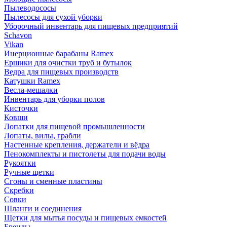
Пылеводососы
Пылесосы для сухой уборки
Уборочный инвентарь для пищевых предприятий
Schavon
Vikan
Инерционные барабаны Ramex
Ершики для очистки труб и бутылок
Ведра для пищевых производств
Катушки Ramex
Весла-мешалки
Инвентарь для уборки полов
Кисточки
Ковши
Лопатки для пищевой промышленности
Лопаты, вилы, грабли
Настенные крепления, держатели и вёдра
Пенокомплекты и пистолеты для подачи воды
Рукоятки
Ручные щетки
Сгоны и сменные пластины
Скребки
Совки
Шланги и соединения
Щетки для мытья посуды и пищевых емкостей
Бренды