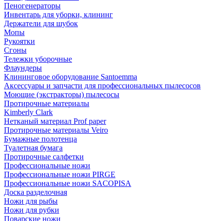
Пеногенераторы
Инвентарь для уборки, клининг
Держатели для шубок
Мопы
Рукоятки
Сгоны
Тележки уборочные
Флаундеры
Клининговое оборудование Santoemma
Аксессуары и запчасти для профессиональных пылесосов
Моющие (экстракторы) пылесосы
Протирочные материалы
Kimberly Clark
Нетканый материал Prof paper
Протирочные материалы Veiro
Бумажные полотенца
Туалетная бумага
Протирочные салфетки
Профессиональные ножи
Профессиональные ножи PIRGE
Профессиональные ножи SACOPISA
Доска разделочная
Ножи для рыбы
Ножи для рубки
Поварские ножи