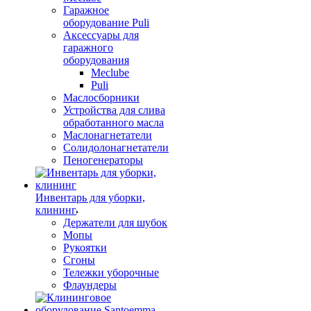
Гаражное
оборудование Puli
Аксессуары для
гаражного
оборудования
Meclube
Puli
Маслосборники
Устройства для слива
обработанного масла
Маслонагнетатели
Солидолонагнетатели
Пеногенераторы
Инвентарь для уборки,
клининг
Держатели для шубок
Мопы
Рукоятки
Сгоны
Тележки уборочные
Флаундеры