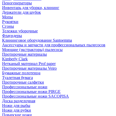
Пеногенераторы
Инвентарь для уборки, клининг
Держатели для шубок
Мопы
Рукоятки
Сгоны
Тележки уборочные
Флаундеры
Клининговое оборудование Santoemma
Аксессуары и запчасти для профессиональных пылесосов
Моющие (экстракторы) пылесосы
Протирочные материалы
Kimberly Clark
Нетканый материал Prof paper
Протирочные материалы Veiro
Бумажные полотенца
Туалетная бумага
Протирочные салфетки
Профессиональные ножи
Профессиональные ножи PIRGE
Профессиональные ножи SACOPISA
Доска разделочная
Ножи для рыбы
Ножи для рубки
Поварские ножи