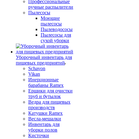
Профессиональные
ручные распылители
Пылесосы
Моющие
пылесосы
Пылеводососы
Пылесосы для
сухой уборки
Уборочный инвентарь для
пищевых предприятий
Schavon
Vikan
Инерционные
барабаны Ramex
Ершики для очистки
труб и бутылок
Ведра для пищевых
производств
Катушки Ramex
Весла-мешалки
Инвентарь для
уборки полов
Кисточки