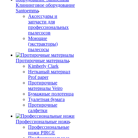
Клининговое оборудование
Santoemma
Аксессуары и
запчасти для
профессиональных
пылесосов
Моющие
(экстракторы)
пылесосы
Протирочные материалы
Kimberly Clark
Нетканый материал
Prof paper
Протирочные
материалы Veiro
Бумажные полотенца
Туалетная бумага
Протирочные
салфетки
Профессиональные ножи
Профессиональные
ножи PIRGE