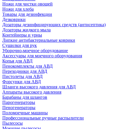
Ножи для чистки овощей
Ножи для хлеба
Товары для дезинфекции
Дезковрики
Дозаторы дезинфицирующих средств (антисептика)
Дозаторы жидкого мыла
Контейнеры и урны
Липкие антибактериальные коврики
Сушилки для рук
Уборочно-моечное оборудование
Аксессуары для моечного оборудования
Копья для АВД
Пенокомплекты для АВД
Переходники для АВД
Пистолеты для АВД
Форсунки для АВД
Шланги высокого давления для АВД
Аппараты высокого давления
Барабаны для шлангов
Парогенераторы
Пеногенераторы
Поломоечные машины
Профессиональные ручные распылители
Пылесосы
Моющие пылесосы