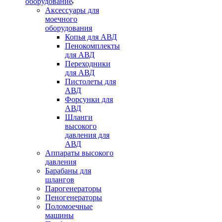
оборудование
Аксессуары для
моечного
оборудования
Копья для АВД
Пенокомплекты
для АВД
Переходники
для АВД
Пистолеты для
АВД
Форсунки для
АВД
Шланги
высокого
давления для
АВД
Аппараты высокого
давления
Барабаны для
шлангов
Парогенераторы
Пеногенераторы
Поломоечные
машины