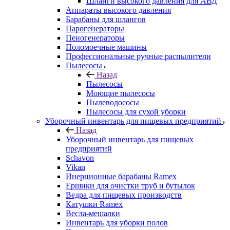
Шланги высокого давления для АВД
Аппараты высокого давления
Барабаны для шлангов
Парогенераторы
Пеногенераторы
Поломоечные машины
Профессиональные ручные распылители
Пылесосы
Назад
Пылесосы
Моющие пылесосы
Пылеводососы
Пылесосы для сухой уборки
Уборочный инвентарь для пищевых предприятий
Назад
Уборочный инвентарь для пищевых
предприятий
Schavon
Vikan
Инерционные барабаны Ramex
Ершики для очистки труб и бутылок
Ведра для пищевых производств
Катушки Ramex
Весла-мешалки
Инвентарь для уборки полов