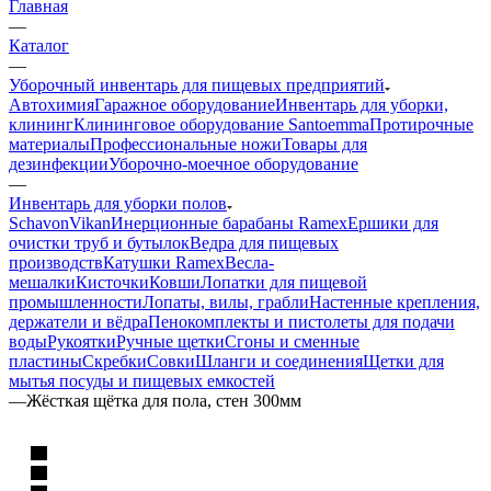
Главная
—
Каталог
—
Уборочный инвентарь для пищевых предприятий
Автохимия
Гаражное оборудование
Инвентарь для уборки,
клининг
Клининговое оборудование Santoemma
Протирочные
материалы
Профессиональные ножи
Товары для
дезинфекции
Уборочно-моечное оборудование
—
Инвентарь для уборки полов
Schavon
Vikan
Инерционные барабаны Ramex
Ершики для
очистки труб и бутылок
Ведра для пищевых
производств
Катушки Ramex
Весла-
мешалки
Кисточки
Ковши
Лопатки для пищевой
промышленности
Лопаты, вилы, грабли
Настенные крепления,
держатели и вёдра
Пенокомплекты и пистолеты для подачи
воды
Рукоятки
Ручные щетки
Сгоны и сменные
пластины
Скребки
Совки
Шланги и соединения
Щетки для
мытья посуды и пищевых емкостей
—
Жёсткая щётка для пола, стен 300мм