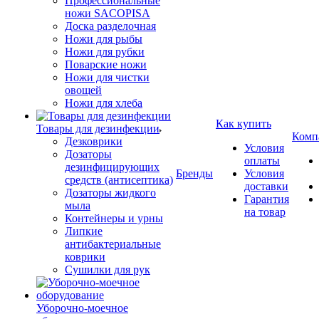
Профессиональные
ножи SACOPISA
Доска разделочная
Ножи для рыбы
Ножи для рубки
Поварские ножи
Ножи для чистки
овощей
Ножи для хлеба
Как купить
Товары для дезинфекции
Комп
Дезковрики
Условия
Дозаторы
оплаты
дезинфицирующих
Бренды
Условия
средств (антисептика)
доставки
Дозаторы жидкого
Гарантия
мыла
на товар
Контейнеры и урны
Липкие
антибактериальные
коврики
Сушилки для рук
Уборочно-моечное