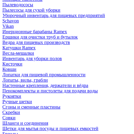
Пылеводососы
Пылесосы для сухой уборки
Уборочный инвентарь для пищевых предприятий
Schavon
Vikan
Инерционные барабаны Ramex
Ершики для очистки труб и бутылок
Ведра для пищевых производств
Катушки Ramex
Весла-мешалки
Инвентарь для уборки полов
Кисточки
Ковши
Лопатки для пищевой промышленности
Лопаты, вилы, грабли
Настенные крепления, держатели и вёдра
Пенокомплекты и пистолеты для подачи воды
Рукоятки
Ручные щетки
Сгоны и сменные пластины
Скребки
Совки
Шланги и соединения
Щетки для мытья посуды и пищевых емкостей
Бренды