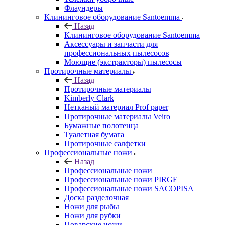
Флаундеры
Клининговое оборудование Santoemma
Назад
Клининговое оборудование Santoemma
Аксессуары и запчасти для
профессиональных пылесосов
Моющие (экстракторы) пылесосы
Протирочные материалы
Назад
Протирочные материалы
Kimberly Clark
Нетканый материал Prof paper
Протирочные материалы Veiro
Бумажные полотенца
Туалетная бумага
Протирочные салфетки
Профессиональные ножи
Назад
Профессиональные ножи
Профессиональные ножи PIRGE
Профессиональные ножи SACOPISA
Доска разделочная
Ножи для рыбы
Ножи для рубки
Поварские ножи