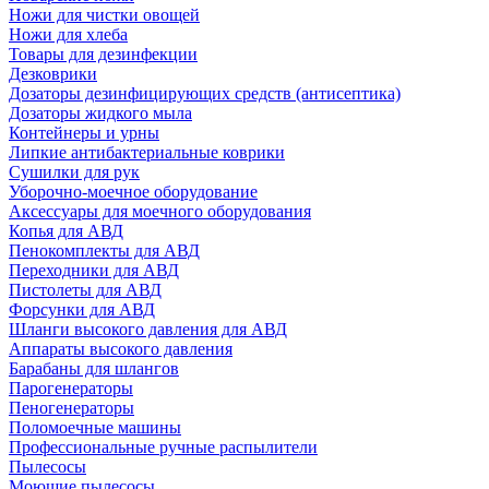
Ножи для чистки овощей
Ножи для хлеба
Товары для дезинфекции
Дезковрики
Дозаторы дезинфицирующих средств (антисептика)
Дозаторы жидкого мыла
Контейнеры и урны
Липкие антибактериальные коврики
Сушилки для рук
Уборочно-моечное оборудование
Аксессуары для моечного оборудования
Копья для АВД
Пенокомплекты для АВД
Переходники для АВД
Пистолеты для АВД
Форсунки для АВД
Шланги высокого давления для АВД
Аппараты высокого давления
Барабаны для шлангов
Парогенераторы
Пеногенераторы
Поломоечные машины
Профессиональные ручные распылители
Пылесосы
Моющие пылесосы