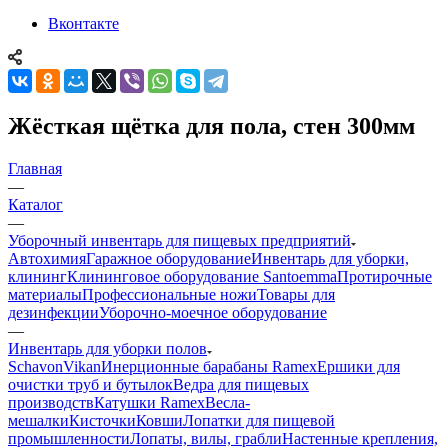
Вконтакте
Жёсткая щётка для пола, стен 300мм
Главная
—
Каталог
—
Уборочный инвентарь для пищевых предприятий
Автохимия
Гаражное оборудование
Инвентарь для уборки,
клининг
Клининговое оборудование Santoemma
Протирочные
материалы
Профессиональные ножи
Товары для
дезинфекции
Уборочно-моечное оборудование
—
Инвентарь для уборки полов
Schavon
Vikan
Инерционные барабаны Ramex
Ершики для
очистки труб и бутылок
Ведра для пищевых
производств
Катушки Ramex
Весла-
мешалки
Кисточки
Ковши
Лопатки для пищевой
промышленности
Лопаты, вилы, грабли
Настенные крепления,