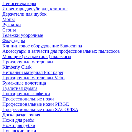
Пеногенераторы
Инвентарь для уборки, клининг
Держатели для шубок
Мопы
Рукоятки
Сгоны
Тележки уборочные
Флаундеры
Клининговое оборудование Santoemma
Аксессуары и запчасти для профессиональных пылесосов
Моющие (экстракторы) пылесосы
Протирочные материалы
Kimberly Clark
Нетканый материал Prof paper
Протирочные материалы Veiro
Бумажные полотенца
Туалетная бумага
Протирочные салфетки
Профессиональные ножи
Профессиональные ножи PIRGE
Профессиональные ножи SACOPISA
Доска разделочная
Ножи для рыбы
Ножи для рубки
Поварские ножи