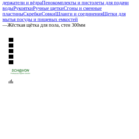
держатели и вёдра
Пенокомплекты и пистолеты для подачи
воды
Рукоятки
Ручные щетки
Сгоны и сменные
пластины
Скребки
Совки
Шланги и соединения
Щетки для
мытья посуды и пищевых емкостей
—
Жёсткая щётка для пола, стен 300мм