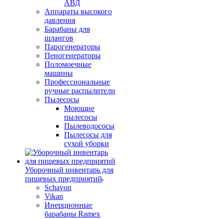
АВД
Аппараты высокого
давления
Барабаны для
шлангов
Парогенераторы
Пеногенераторы
Поломоечные
машины
Профессиональные
ручные распылители
Пылесосы
Моющие
пылесосы
Пылеводососы
Пылесосы для
сухой уборки
Уборочный инвентарь для
пищевых предприятий
Schavon
Vikan
Инерционные
барабаны Ramex