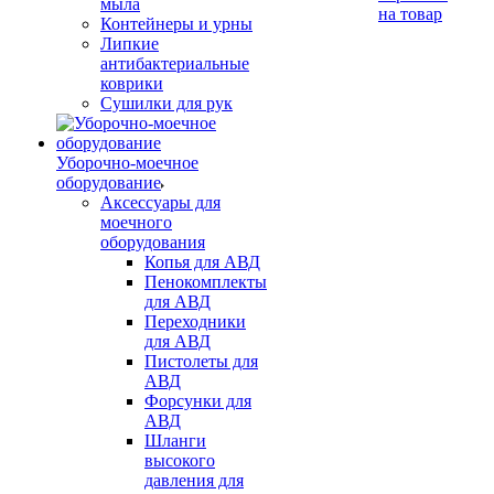
мыла
на товар
Контейнеры и урны
Липкие
антибактериальные
коврики
Сушилки для рук
Уборочно-моечное
оборудование
Аксессуары для
моечного
оборудования
Копья для АВД
Пенокомплекты
для АВД
Переходники
для АВД
Пистолеты для
АВД
Форсунки для
АВД
Шланги
высокого
давления для