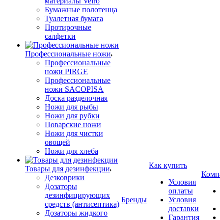
материалы Veiro
Бумажные полотенца
Туалетная бумага
Протирочные
салфетки
Профессиональные ножи
Профессиональные
ножи PIRGE
Профессиональные
ножи SACOPISA
Доска разделочная
Ножи для рыбы
Ножи для рубки
Поварские ножи
Ножи для чистки
овощей
Ножи для хлеба
Как купить
Товары для дезинфекции
Комп
Дезковрики
Условия
Дозаторы
оплаты
дезинфицирующих
Бренды
Условия
средств (антисептика)
доставки
Дозаторы жидкого
Гарантия