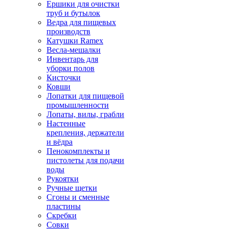
Ершики для очистки
труб и бутылок
Ведра для пищевых
производств
Катушки Ramex
Весла-мешалки
Инвентарь для
уборки полов
Кисточки
Ковши
Лопатки для пищевой
промышленности
Лопаты, вилы, грабли
Настенные
крепления, держатели
и вёдра
Пенокомплекты и
пистолеты для подачи
воды
Рукоятки
Ручные щетки
Сгоны и сменные
пластины
Скребки
Совки