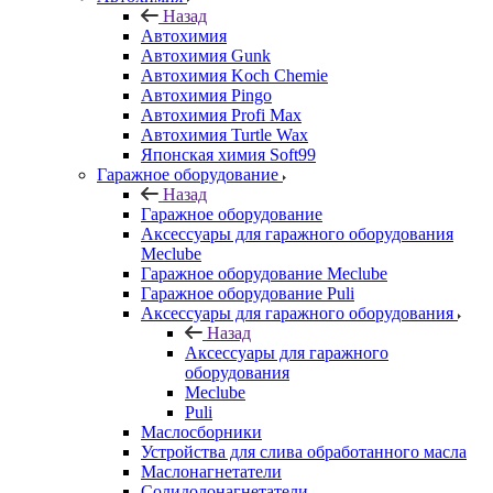
Назад
Автохимия
Автохимия Gunk
Автохимия Koch Chemie
Автохимия Pingo
Автохимия Profi Max
Автохимия Turtle Wax
Японская химия Soft99
Гаражное оборудование
Назад
Гаражное оборудование
Аксессуары для гаражного оборудования
Meclube
Гаражное оборудование Meclube
Гаражное оборудование Puli
Аксессуары для гаражного оборудования
Назад
Аксессуары для гаражного
оборудования
Meclube
Puli
Маслосборники
Устройства для слива обработанного масла
Маслонагнетатели
Солидолонагнетатели