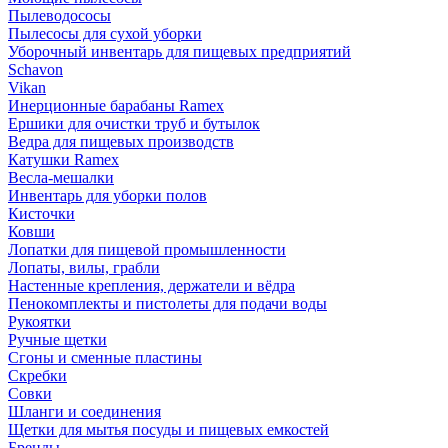
Пылеводососы
Пылесосы для сухой уборки
Уборочный инвентарь для пищевых предприятий
Schavon
Vikan
Инерционные барабаны Ramex
Ершики для очистки труб и бутылок
Ведра для пищевых производств
Катушки Ramex
Весла-мешалки
Инвентарь для уборки полов
Кисточки
Ковши
Лопатки для пищевой промышленности
Лопаты, вилы, грабли
Настенные крепления, держатели и вёдра
Пенокомплекты и пистолеты для подачи воды
Рукоятки
Ручные щетки
Сгоны и сменные пластины
Скребки
Совки
Шланги и соединения
Щетки для мытья посуды и пищевых емкостей
Бренды