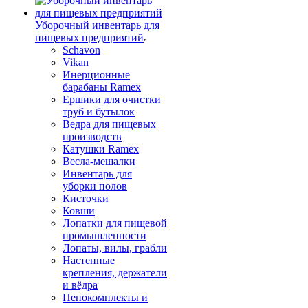
Уборочный инвентарь для
пищевых предприятий
Schavon
Vikan
Инерционные
барабаны Ramex
Ершики для очистки
труб и бутылок
Ведра для пищевых
производств
Катушки Ramex
Весла-мешалки
Инвентарь для
уборки полов
Кисточки
Ковши
Лопатки для пищевой
промышленности
Лопаты, вилы, грабли
Настенные
крепления, держатели
и вёдра
Пенокомплекты и