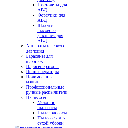
Пистолеты для
АВД
Форсунки для
АВД
Шланги
высокого
давления для
АВД
Аппараты высокого
давления
Барабаны для
шлангов
Парогенераторы
Пеногенераторы
Поломоечные
машины
Профессиональные
ручные распылители
Пылесосы
Моющие
пылесосы
Пылеводососы
Пылесосы для
сухой уборки