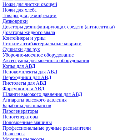
Ножи для чистки овощей
Ножи для хлеба
Товары для дезинфекции
Дезковрики
Дозаторы дезинфицирующих средств (антисептика)
Дозаторы жидкого мыла
Контейнеры и урны
Липкие антибактериальные коврики
Сушилки для рук
Уборочно-моечное оборудование
Аксессуары для моечного оборудования
Копья для АВД
Пенокомплекты для АВД
Переходники для АВД
Пистолеты для АВД
Форсунки для АВД
Шланги высокого давления для АВД
Аппараты высокого давления
Барабаны для шлангов
Парогенераторы
Пеногенераторы
Поломоечные машины
Профессиональные ручные распылители
Пылесосы
Моющие пылесосы