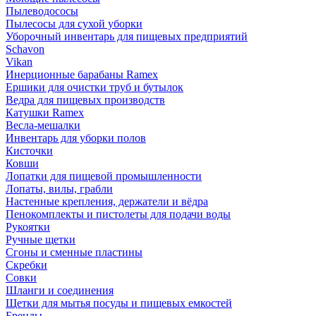
Пылеводососы
Пылесосы для сухой уборки
Уборочный инвентарь для пищевых предприятий
Schavon
Vikan
Инерционные барабаны Ramex
Ершики для очистки труб и бутылок
Ведра для пищевых производств
Катушки Ramex
Весла-мешалки
Инвентарь для уборки полов
Кисточки
Ковши
Лопатки для пищевой промышленности
Лопаты, вилы, грабли
Настенные крепления, держатели и вёдра
Пенокомплекты и пистолеты для подачи воды
Рукоятки
Ручные щетки
Сгоны и сменные пластины
Скребки
Совки
Шланги и соединения
Щетки для мытья посуды и пищевых емкостей
Бренды