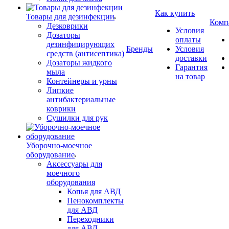
Как купить
Товары для дезинфекции
Комп
Дезковрики
Условия
Дозаторы
оплаты
дезинфицирующих
Бренды
Условия
средств (антисептика)
доставки
Дозаторы жидкого
Гарантия
мыла
на товар
Контейнеры и урны
Липкие
антибактериальные
коврики
Сушилки для рук
Уборочно-моечное
оборудование
Аксессуары для
моечного
оборудования
Копья для АВД
Пенокомплекты
для АВД
Переходники
для АВД