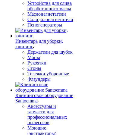
Устройства для слива
обработанного масла
Маслонагнетатели
Солидолонагнетатели
Пеногенераторы
Инвентарь для уборки,
клининг
Держатели для шубок
Мопы
Рукоятки
Сгоны
Тележки уборочные
Флаундеры
Клининговое оборудование
Santoemma
Аксессуары и
запчасти для
профессиональных
пылесосов
Моющие
(экстракторы)