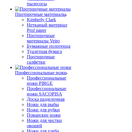
пылесосы
Протирочные материалы
Kimberly Clark
Нетканый материал
Prof paper
Протирочные
материалы Veiro
Бумажные полотенца
Туалетная бумага
Протирочные
салфетки
Профессиональные ножи
Профессиональные
ножи PIRGE
Профессиональные
ножи SACOPISA
Доска разделочная
Ножи для рыбы
Ножи для рубки
Поварские ножи
Ножи для чистки
овощей
Ножи для хлеба