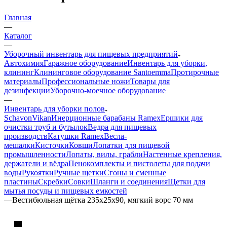
Главная
—
Каталог
—
Уборочный инвентарь для пищевых предприятий
Автохимия
Гаражное оборудование
Инвентарь для уборки,
клининг
Клининговое оборудование Santoemma
Протирочные
материалы
Профессиональные ножи
Товары для
дезинфекции
Уборочно-моечное оборудование
—
Инвентарь для уборки полов
Schavon
Vikan
Инерционные барабаны Ramex
Ершики для
очистки труб и бутылок
Ведра для пищевых
производств
Катушки Ramex
Весла-
мешалки
Кисточки
Ковши
Лопатки для пищевой
промышленности
Лопаты, вилы, грабли
Настенные крепления,
держатели и вёдра
Пенокомплекты и пистолеты для подачи
воды
Рукоятки
Ручные щетки
Сгоны и сменные
пластины
Скребки
Совки
Шланги и соединения
Щетки для
мытья посуды и пищевых емкостей
—
Вестибюльная щётка 235x25x90, мягкий ворс 70 мм