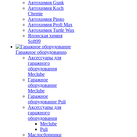
Автохимия Gunk
Автохимия Koch
Chemie
Автохимия Pingo
Автохимия Profi Max
Автохимия Turtle Wax
Японская химия
Soft99
Гаражное оборудование
Аксессуары для
гаражного
оборудования
Meclube
Гаражное
оборудование
Meclube
Гаражное
оборудование Puli
Аксессуары для
гаражного
оборудования
Meclube
Puli
Маслосборники