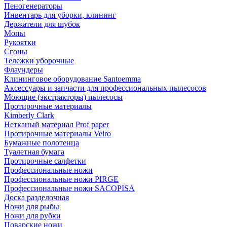
Пеногенераторы
Инвентарь для уборки, клининг
Держатели для шубок
Мопы
Рукоятки
Сгоны
Тележки уборочные
Флаундеры
Клининговое оборудование Santoemma
Аксессуары и запчасти для профессиональных пылесосов
Моющие (экстракторы) пылесосы
Протирочные материалы
Kimberly Clark
Нетканый материал Prof paper
Протирочные материалы Veiro
Бумажные полотенца
Туалетная бумага
Протирочные салфетки
Профессиональные ножи
Профессиональные ножи PIRGE
Профессиональные ножи SACOPISA
Доска разделочная
Ножи для рыбы
Ножи для рубки
Поварские ножи