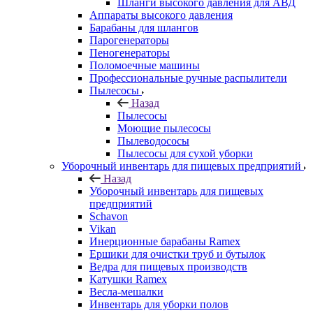
Шланги высокого давления для АВД
Аппараты высокого давления
Барабаны для шлангов
Парогенераторы
Пеногенераторы
Поломоечные машины
Профессиональные ручные распылители
Пылесосы
Назад
Пылесосы
Моющие пылесосы
Пылеводососы
Пылесосы для сухой уборки
Уборочный инвентарь для пищевых предприятий
Назад
Уборочный инвентарь для пищевых
предприятий
Schavon
Vikan
Инерционные барабаны Ramex
Ершики для очистки труб и бутылок
Ведра для пищевых производств
Катушки Ramex
Весла-мешалки
Инвентарь для уборки полов