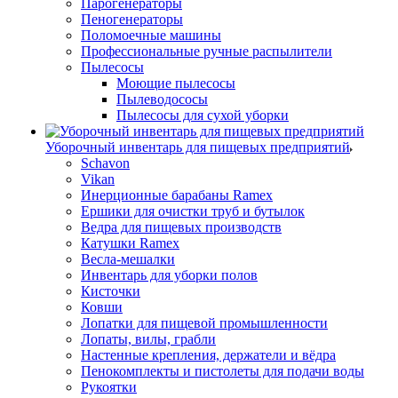
Парогенераторы
Пеногенераторы
Поломоечные машины
Профессиональные ручные распылители
Пылесосы
Моющие пылесосы
Пылеводососы
Пылесосы для сухой уборки
Уборочный инвентарь для пищевых предприятий
Schavon
Vikan
Инерционные барабаны Ramex
Ершики для очистки труб и бутылок
Ведра для пищевых производств
Катушки Ramex
Весла-мешалки
Инвентарь для уборки полов
Кисточки
Ковши
Лопатки для пищевой промышленности
Лопаты, вилы, грабли
Настенные крепления, держатели и вёдра
Пенокомплекты и пистолеты для подачи воды
Рукоятки