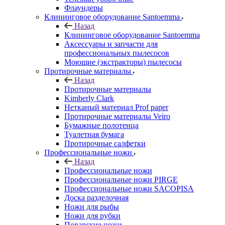
Флаундеры
Клининговое оборудование Santoemma
Назад
Клининговое оборудование Santoemma
Аксессуары и запчасти для
профессиональных пылесосов
Моющие (экстракторы) пылесосы
Протирочные материалы
Назад
Протирочные материалы
Kimberly Clark
Нетканый материал Prof paper
Протирочные материалы Veiro
Бумажные полотенца
Туалетная бумага
Протирочные салфетки
Профессиональные ножи
Назад
Профессиональные ножи
Профессиональные ножи PIRGE
Профессиональные ножи SACOPISA
Доска разделочная
Ножи для рыбы
Ножи для рубки
Поварские ножи