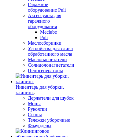
Гаражное
оборудование Puli
Аксессуары для
гаражного
оборудования
Meclube
Puli
Маслосборники
Устройства для слива
обработанного масла
Маслонагнетатели
Солидолонагнетатели
Пеногенераторы
Инвентарь для уборки,
клининг
Держатели для шубок
Мопы
Рукоятки
Сгоны
Тележки уборочные
Флаундеры