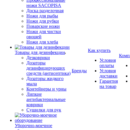
Профессиональные
ножи SACOPISA
Доска разделочная
Ножи для рыбы
Ножи для рубки
Поварские ножи
Ножи для чистки
овощей
Ножи для хлеба
Как купить
Товары для дезинфекции
Комп
Дезковрики
Условия
Дозаторы
оплаты
дезинфицирующих
Бренды
Условия
средств (антисептика)
доставки
Дозаторы жидкого
Гарантия
мыла
на товар
Контейнеры и урны
Липкие
антибактериальные
коврики
Сушилки для рук
Уборочно-моечное