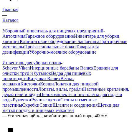
Главная
—
Каталог
—
Уборочный инвентарь для пищевых предприятий
Автохимия
Гаражное оборудование
Инвентарь для уборки,
клининг
Клининговое оборудование Santoemma
Протирочные
материалы
Профессиональные ножи
Товары для
дезинфекции
Уборочно-моечное оборудование
—
Инвентарь для уборки полов
Schavon
Vikan
Инерционные барабаны Ramex
Ершики для
очистки труб и бутылок
Ведра для пищевых
производств
Катушки Ramex
Весла-
мешалки
Кисточки
Ковши
Лопатки для пищевой
промышленности
Лопаты, вилы, грабли
Настенные крепления,
держатели и вёдра
Пенокомплекты и пистолеты для подачи
воды
Рукоятки
Ручные щетки
Сгоны и сменные
пластины
Скребки
Совки
Шланги и соединения
Щетки для
мытья посуды и пищевых емкостей
—
Усиленная щётка, комбинированный ворс, 400мм