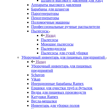
Шланги высокого давления для АВД
Аппараты высокого давления
Барабаны для шлангов
Парогенераторы
Пеногенераторы
Поломоечные машины
Профессиональные ручные распылители
Пылесосы
Назад
Пылесосы
Моющие пылесосы
Пылеводососы
Пылесосы для сухой уборки
Уборочный инвентарь для пищевых предприятий
Назад
Уборочный инвентарь для пищевых
предприятий
Schavon
Vikan
Инерционные барабаны Ramex
Ершики для очистки труб и бутылок
Ведра для пищевых производств
Катушки Ramex
Весла-мешалки
Инвентарь для уборки полов