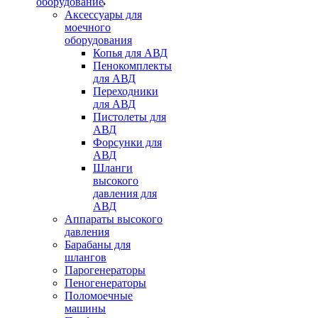
оборудование
Аксессуары для
моечного
оборудования
Копья для АВД
Пенокомплекты
для АВД
Переходники
для АВД
Пистолеты для
АВД
Форсунки для
АВД
Шланги
высокого
давления для
АВД
Аппараты высокого
давления
Барабаны для
шлангов
Парогенераторы
Пеногенераторы
Поломоечные
машины