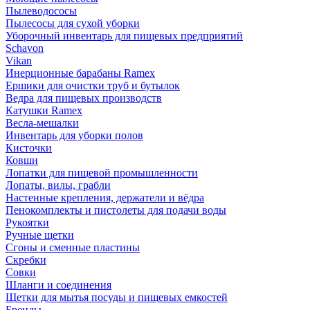
Пылеводососы
Пылесосы для сухой уборки
Уборочный инвентарь для пищевых предприятий
Schavon
Vikan
Инерционные барабаны Ramex
Ершики для очистки труб и бутылок
Ведра для пищевых производств
Катушки Ramex
Весла-мешалки
Инвентарь для уборки полов
Кисточки
Ковши
Лопатки для пищевой промышленности
Лопаты, вилы, грабли
Настенные крепления, держатели и вёдра
Пенокомплекты и пистолеты для подачи воды
Рукоятки
Ручные щетки
Сгоны и сменные пластины
Скребки
Совки
Шланги и соединения
Щетки для мытья посуды и пищевых емкостей
Бренды