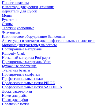
Пеногенераторы
Инвентарь для уборки, клининг
Держатели для шубок
Мопы
Рукоятки
Сгоны
Тележки уборочные
Флаундеры
Клининговое оборудование Santoemma
Аксессуары и запчасти для профессиональных пылесосов
Моющие (экстракторы) пылесосы
Протирочные материалы
Kimberly Clark
Нетканый материал Prof paper
Протирочные материалы Veiro
Бумажные полотенца
Туалетная бумага
Протирочные салфетки
Профессиональные ножи
Профессиональные ножи PIRGE
Профессиональные ножи SACOPISA
Доска разделочная
Ножи для рыбы
Ножи для рубки
Поварские ножи