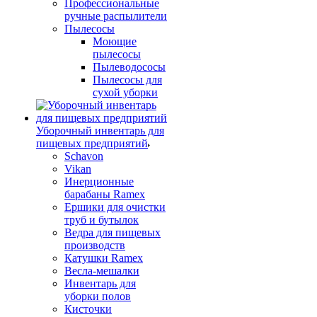
Профессиональные
ручные распылители
Пылесосы
Моющие
пылесосы
Пылеводососы
Пылесосы для
сухой уборки
Уборочный инвентарь для
пищевых предприятий
Schavon
Vikan
Инерционные
барабаны Ramex
Ершики для очистки
труб и бутылок
Ведра для пищевых
производств
Катушки Ramex
Весла-мешалки
Инвентарь для
уборки полов
Кисточки