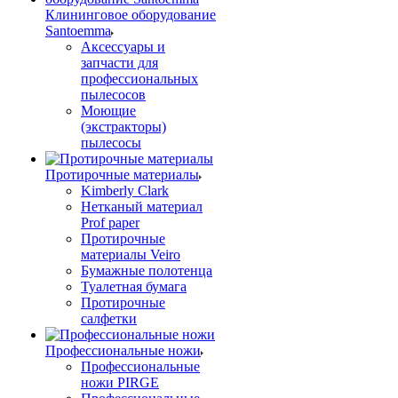
Клининговое оборудование
Santoemma
Аксессуары и
запчасти для
профессиональных
пылесосов
Моющие
(экстракторы)
пылесосы
Протирочные материалы
Kimberly Clark
Нетканый материал
Prof paper
Протирочные
материалы Veiro
Бумажные полотенца
Туалетная бумага
Протирочные
салфетки
Профессиональные ножи
Профессиональные
ножи PIRGE