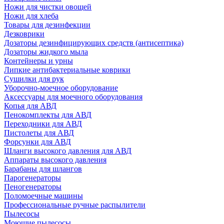
Ножи для чистки овощей
Ножи для хлеба
Товары для дезинфекции
Дезковрики
Дозаторы дезинфицирующих средств (антисептика)
Дозаторы жидкого мыла
Контейнеры и урны
Липкие антибактериальные коврики
Сушилки для рук
Уборочно-моечное оборудование
Аксессуары для моечного оборудования
Копья для АВД
Пенокомплекты для АВД
Переходники для АВД
Пистолеты для АВД
Форсунки для АВД
Шланги высокого давления для АВД
Аппараты высокого давления
Барабаны для шлангов
Парогенераторы
Пеногенераторы
Поломоечные машины
Профессиональные ручные распылители
Пылесосы
Моющие пылесосы