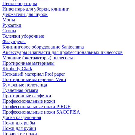
Пеногенераторы
Инвентарь для уборки, клининг
Держатели для шубок
Мопы
Рукоятки
Сгоны
Тележки уборочные
Флаундеры
Клининговое оборудование Santoemma
Аксессуары и запчасти для профессиональных пылесосов
Моющие (экстракторы) пылесосы
Протирочные материалы
Kimberly Clark
Нетканый материал Prof paper
Протирочные материалы Veiro
Бумажные полотенца
Туалетная бумага
Протирочные салфетки
Профессиональные ножи
Профессиональные ножи PIRGE
Профессиональные ножи SACOPISA
Доска разделочная
Ножи для рыбы
Ножи для рубки
Поварские ножи