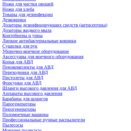
Ножи для чистки овощей
Ножи для хлеба
Товары для дезинфекции
Дезковрики
Дозаторы дезинфицирующих средств (антисептика)
Дозаторы жидкого мыла
Контейнеры и урны
Липкие антибактериальные коврики
Сушилки для рук
Уборочно-моечное оборудование
Аксессуары для моечного оборудования
Копья для АВД
Пенокомплекты для АВД
Переходники для АВД
Пистолеты для АВД
Форсунки для АВД
Шланги высокого давления для АВД
Аппараты высокого давления
Барабаны для шлангов
Парогенераторы
Пеногенераторы
Поломоечные машины
Профессиональные ручные распылители
Пылесосы
Моющие пылесосы