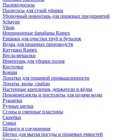
Пылеводососы
Пылесосы для сухой уборки
Уборочный инвентарь для пищевых предприятий
Schavon
Vikan
Инерционные барабаны Ramex
Ершики для очистки труб и бутылок
Ведра для пищевых производств
Катушки Ramex
Весла-мешалки
Инвентарь для уборки полов
Кисточки
Ковши
Лопатки для пищевой промышленности
Лопаты, вилы, грабли
Настенные крепления, держатели и вёдра
Пенокомплекты и пистолеты для подачи воды
Рукоятки
Ручные щетки
Сгоны и сменные пластины
Скребки
Совки
Шланги и соединения
Щетки для мытья посуды и пищевых емкостей
Бренды