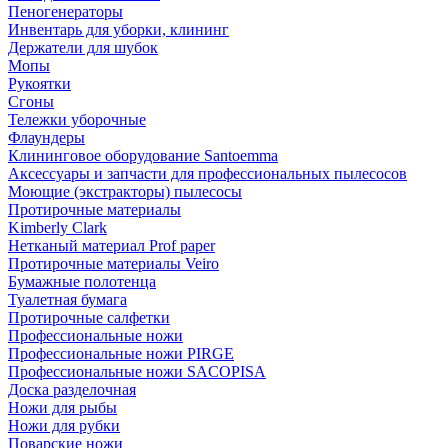
Пеногенераторы
Инвентарь для уборки, клининг
Держатели для шубок
Мопы
Рукоятки
Сгоны
Тележки уборочные
Флаундеры
Клининговое оборудование Santoemma
Аксессуары и запчасти для профессиональных пылесосов
Моющие (экстракторы) пылесосы
Протирочные материалы
Kimberly Clark
Нетканый материал Prof paper
Протирочные материалы Veiro
Бумажные полотенца
Туалетная бумага
Протирочные салфетки
Профессиональные ножи
Профессиональные ножи PIRGE
Профессиональные ножи SACOPISA
Доска разделочная
Ножи для рыбы
Ножи для рубки
Поварские ножи