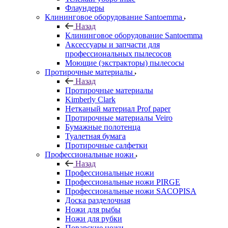
Флаундеры
Клининговое оборудование Santoemma
Назад
Клининговое оборудование Santoemma
Аксессуары и запчасти для
профессиональных пылесосов
Моющие (экстракторы) пылесосы
Протирочные материалы
Назад
Протирочные материалы
Kimberly Clark
Нетканый материал Prof paper
Протирочные материалы Veiro
Бумажные полотенца
Туалетная бумага
Протирочные салфетки
Профессиональные ножи
Назад
Профессиональные ножи
Профессиональные ножи PIRGE
Профессиональные ножи SACOPISA
Доска разделочная
Ножи для рыбы
Ножи для рубки
Поварские ножи