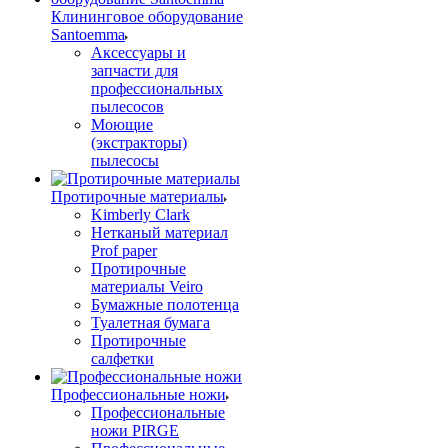
Клининговое оборудование
Santoemma
Аксессуары и
запчасти для
профессиональных
пылесосов
Моющие
(экстракторы)
пылесосы
Протирочные материалы
Kimberly Clark
Нетканый материал
Prof paper
Протирочные
материалы Veiro
Бумажные полотенца
Туалетная бумага
Протирочные
салфетки
Профессиональные ножи
Профессиональные
ножи PIRGE