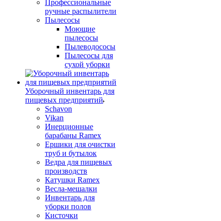
Профессиональные
ручные распылители
Пылесосы
Моющие
пылесосы
Пылеводососы
Пылесосы для
сухой уборки
Уборочный инвентарь для
пищевых предприятий
Schavon
Vikan
Инерционные
барабаны Ramex
Ершики для очистки
труб и бутылок
Ведра для пищевых
производств
Катушки Ramex
Весла-мешалки
Инвентарь для
уборки полов
Кисточки