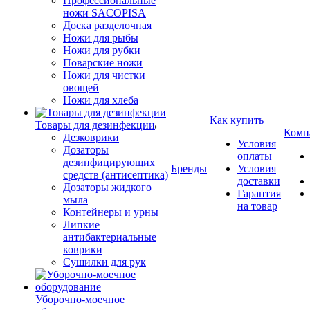
Профессиональные
ножи SACOPISA
Доска разделочная
Ножи для рыбы
Ножи для рубки
Поварские ножи
Ножи для чистки
овощей
Ножи для хлеба
Как купить
Товары для дезинфекции
Комп
Дезковрики
Условия
Дозаторы
оплаты
дезинфицирующих
Бренды
Условия
средств (антисептика)
доставки
Дозаторы жидкого
Гарантия
мыла
на товар
Контейнеры и урны
Липкие
антибактериальные
коврики
Сушилки для рук
Уборочно-моечное