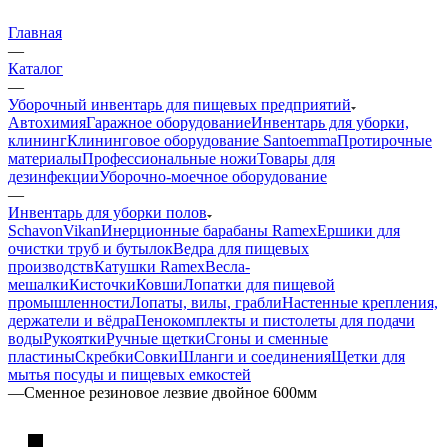
Главная
—
Каталог
—
Уборочный инвентарь для пищевых предприятий
Автохимия
Гаражное оборудование
Инвентарь для уборки,
клининг
Клининговое оборудование Santoemma
Протирочные
материалы
Профессиональные ножи
Товары для
дезинфекции
Уборочно-моечное оборудование
—
Инвентарь для уборки полов
Schavon
Vikan
Инерционные барабаны Ramex
Ершики для
очистки труб и бутылок
Ведра для пищевых
производств
Катушки Ramex
Весла-
мешалки
Кисточки
Ковши
Лопатки для пищевой
промышленности
Лопаты, вилы, грабли
Настенные крепления,
держатели и вёдра
Пенокомплекты и пистолеты для подачи
воды
Рукоятки
Ручные щетки
Сгоны и сменные
пластины
Скребки
Совки
Шланги и соединения
Щетки для
мытья посуды и пищевых емкостей
—
Смeнное резиновое лезвие двойное 600мм