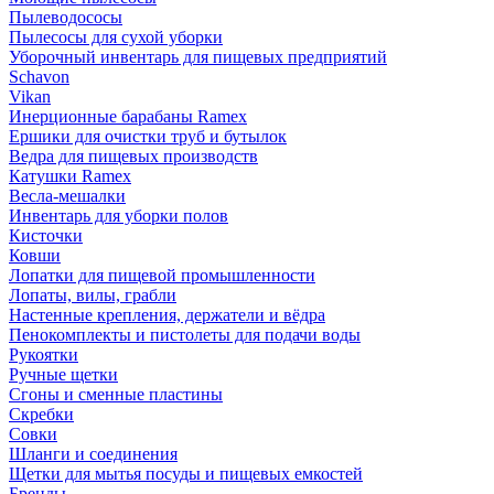
Пылеводососы
Пылесосы для сухой уборки
Уборочный инвентарь для пищевых предприятий
Schavon
Vikan
Инерционные барабаны Ramex
Ершики для очистки труб и бутылок
Ведра для пищевых производств
Катушки Ramex
Весла-мешалки
Инвентарь для уборки полов
Кисточки
Ковши
Лопатки для пищевой промышленности
Лопаты, вилы, грабли
Настенные крепления, держатели и вёдра
Пенокомплекты и пистолеты для подачи воды
Рукоятки
Ручные щетки
Сгоны и сменные пластины
Скребки
Совки
Шланги и соединения
Щетки для мытья посуды и пищевых емкостей
Бренды