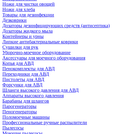
Ножи для чистки овощей
Ножи для хлеба
Товары для дезинфекции
Дезковрики
Дозаторы дезинфицирующих средств (антисептика)
Дозаторы жидкого мыла
Контейнеры и урны
Липкие антибактериальные коврики
Сушилки для рук
Уборочно-моечное оборудование
Аксессуары для моечного оборудования
Копья для АВД
Пенокомплекты для АВД
Переходники для АВД
Пистолеты для АВД
Форсунки для АВД
Шланги высокого давления для АВД
Аппараты высокого давления
Барабаны для шлангов
Парогенераторы
Пеногенераторы
Поломоечные машины
Профессиональные ручные распылители
Пылесосы
Моющие пылесосы