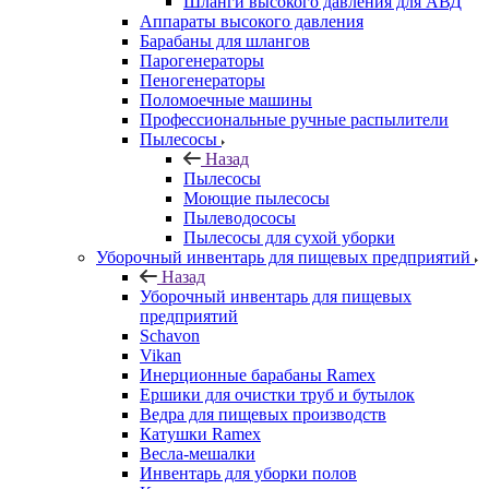
Шланги высокого давления для АВД
Аппараты высокого давления
Барабаны для шлангов
Парогенераторы
Пеногенераторы
Поломоечные машины
Профессиональные ручные распылители
Пылесосы
Назад
Пылесосы
Моющие пылесосы
Пылеводососы
Пылесосы для сухой уборки
Уборочный инвентарь для пищевых предприятий
Назад
Уборочный инвентарь для пищевых
предприятий
Schavon
Vikan
Инерционные барабаны Ramex
Ершики для очистки труб и бутылок
Ведра для пищевых производств
Катушки Ramex
Весла-мешалки
Инвентарь для уборки полов