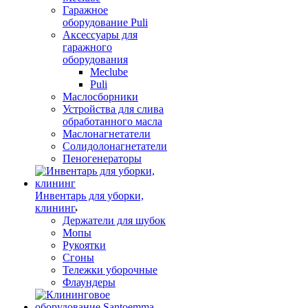
Гаражное
оборудование Puli
Аксессуары для
гаражного
оборудования
Meclube
Puli
Маслосборники
Устройства для слива
обработанного масла
Маслонагнетатели
Солидолонагнетатели
Пеногенераторы
Инвентарь для уборки,
клининг
Держатели для шубок
Мопы
Рукоятки
Сгоны
Тележки уборочные
Флаундеры