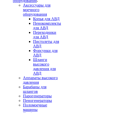
оборудование
Аксессуары для
моечного
оборудования
Копья для АВД
Пенокомплекты
для АВД
Переходники
для АВД
Пистолеты для
АВД
Форсунки для
АВД
Шланги
высокого
давления для
АВД
Аппараты высокого
давления
Барабаны для
шлангов
Парогенераторы
Пеногенераторы
Поломоечные
машины