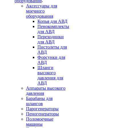
оборудование
Аксессуары для
моечного
оборудования
Копья для АВД
Пенокомплекты
для АВД
Переходники
для АВД
Пистолеты для
АВД
Форсунки для
АВД
Шланги
высокого
давления для
АВД
Аппараты высокого
давления
Барабаны для
шлангов
Парогенераторы
Пеногенераторы
Поломоечные
машины