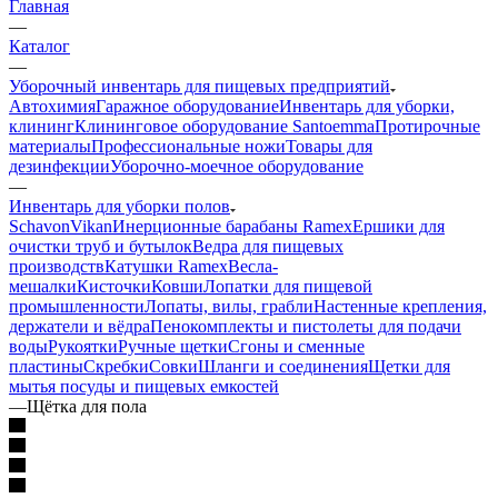
Главная
—
Каталог
—
Уборочный инвентарь для пищевых предприятий
Автохимия
Гаражное оборудование
Инвентарь для уборки,
клининг
Клининговое оборудование Santoemma
Протирочные
материалы
Профессиональные ножи
Товары для
дезинфекции
Уборочно-моечное оборудование
—
Инвентарь для уборки полов
Schavon
Vikan
Инерционные барабаны Ramex
Ершики для
очистки труб и бутылок
Ведра для пищевых
производств
Катушки Ramex
Весла-
мешалки
Кисточки
Ковши
Лопатки для пищевой
промышленности
Лопаты, вилы, грабли
Настенные крепления,
держатели и вёдра
Пенокомплекты и пистолеты для подачи
воды
Рукоятки
Ручные щетки
Сгоны и сменные
пластины
Скребки
Совки
Шланги и соединения
Щетки для
мытья посуды и пищевых емкостей
—
Щётка для пола