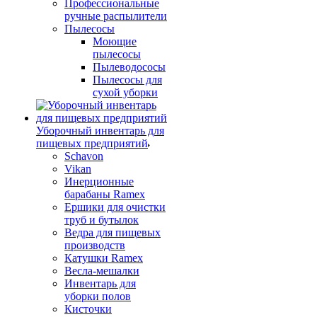
Профессиональные
ручные распылители
Пылесосы
Моющие
пылесосы
Пылеводососы
Пылесосы для
сухой уборки
Уборочный инвентарь для
пищевых предприятий
Schavon
Vikan
Инерционные
барабаны Ramex
Ершики для очистки
труб и бутылок
Ведра для пищевых
производств
Катушки Ramex
Весла-мешалки
Инвентарь для
уборки полов
Кисточки