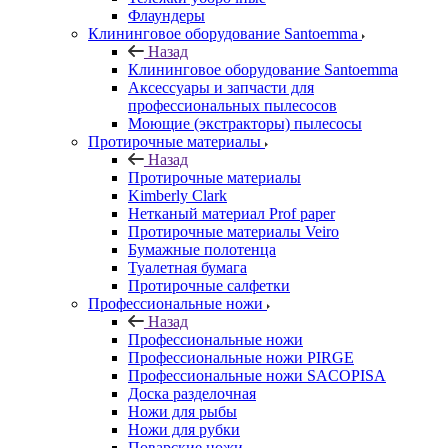
Флаундеры
Клининговое оборудование Santoemma
Назад
Клининговое оборудование Santoemma
Аксессуары и запчасти для
профессиональных пылесосов
Моющие (экстракторы) пылесосы
Протирочные материалы
Назад
Протирочные материалы
Kimberly Clark
Нетканый материал Prof paper
Протирочные материалы Veiro
Бумажные полотенца
Туалетная бумага
Протирочные салфетки
Профессиональные ножи
Назад
Профессиональные ножи
Профессиональные ножи PIRGE
Профессиональные ножи SACOPISA
Доска разделочная
Ножи для рыбы
Ножи для рубки
Поварские ножи