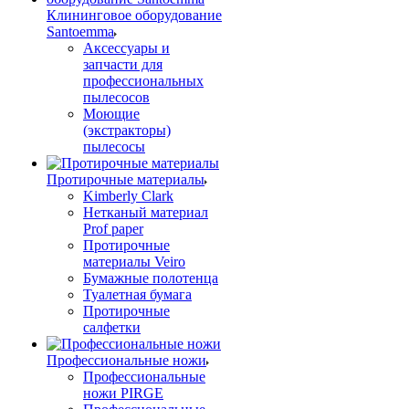
Клининговое оборудование
Santoemma
Аксессуары и
запчасти для
профессиональных
пылесосов
Моющие
(экстракторы)
пылесосы
Протирочные материалы
Kimberly Clark
Нетканый материал
Prof paper
Протирочные
материалы Veiro
Бумажные полотенца
Туалетная бумага
Протирочные
салфетки
Профессиональные ножи
Профессиональные
ножи PIRGE