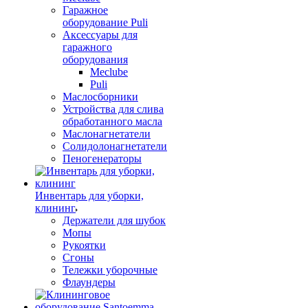
Гаражное
оборудование Puli
Аксессуары для
гаражного
оборудования
Meclube
Puli
Маслосборники
Устройства для слива
обработанного масла
Маслонагнетатели
Солидолонагнетатели
Пеногенераторы
Инвентарь для уборки,
клининг
Держатели для шубок
Мопы
Рукоятки
Сгоны
Тележки уборочные
Флаундеры