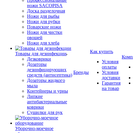
Профессиональные
ножи SACOPISA
Доска разделочная
Ножи для рыбы
Ножи для рубки
Поварские ножи
Ножи для чистки
овощей
Ножи для хлеба
Как купить
Товары для дезинфекции
Комп
Дезковрики
Условия
Дозаторы
оплаты
дезинфицирующих
Бренды
Условия
средств (антисептика)
доставки
Дозаторы жидкого
Гарантия
мыла
на товар
Контейнеры и урны
Липкие
антибактериальные
коврики
Сушилки для рук
Уборочно-моечное