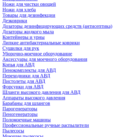
Ножи для чистки овощей
Ножи для хлеба
Товары для дезинфекции
Дезковрики
Дозаторы дезинфицирующих средств (антисептика)
Дозаторы жидкого мыла
Контейнеры и урны
Липкие антибактериальные коврики
Сушилки для рук
Уборочно-моечное оборудование
Аксессуары для моечного оборудования
Копья для АВД
Пенокомплекты для АВД
Переходники для АВД
Пистолеты для АВД
Форсунки для АВД
Шланги высокого давления для АВД
Аппараты высокого давления
Барабаны для шлангов
Парогенераторы
Пеногенераторы
Поломоечные машины
Профессиональные ручные распылители
Пылесосы
Моющие пылесосы