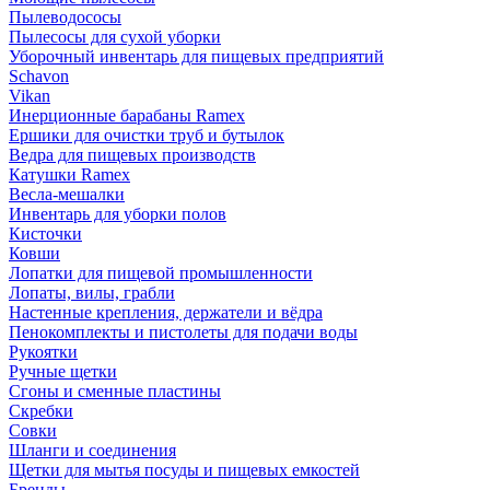
Пылеводососы
Пылесосы для сухой уборки
Уборочный инвентарь для пищевых предприятий
Schavon
Vikan
Инерционные барабаны Ramex
Ершики для очистки труб и бутылок
Ведра для пищевых производств
Катушки Ramex
Весла-мешалки
Инвентарь для уборки полов
Кисточки
Ковши
Лопатки для пищевой промышленности
Лопаты, вилы, грабли
Настенные крепления, держатели и вёдра
Пенокомплекты и пистолеты для подачи воды
Рукоятки
Ручные щетки
Сгоны и сменные пластины
Скребки
Совки
Шланги и соединения
Щетки для мытья посуды и пищевых емкостей
Бренды