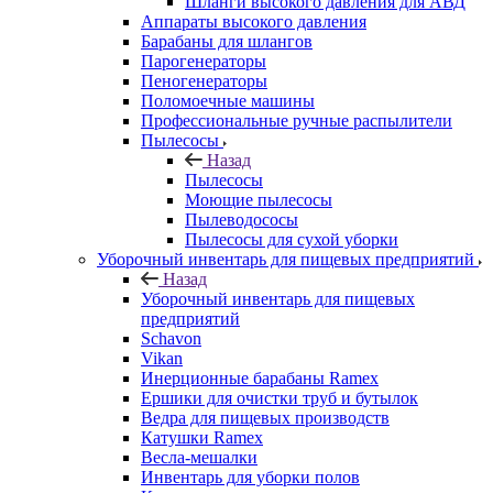
Шланги высокого давления для АВД
Аппараты высокого давления
Барабаны для шлангов
Парогенераторы
Пеногенераторы
Поломоечные машины
Профессиональные ручные распылители
Пылесосы
Назад
Пылесосы
Моющие пылесосы
Пылеводососы
Пылесосы для сухой уборки
Уборочный инвентарь для пищевых предприятий
Назад
Уборочный инвентарь для пищевых
предприятий
Schavon
Vikan
Инерционные барабаны Ramex
Ершики для очистки труб и бутылок
Ведра для пищевых производств
Катушки Ramex
Весла-мешалки
Инвентарь для уборки полов