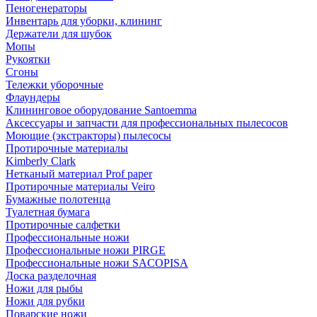
Пеногенераторы
Инвентарь для уборки, клининг
Держатели для шубок
Мопы
Рукоятки
Сгоны
Тележки уборочные
Флаундеры
Клининговое оборудование Santoemma
Аксессуары и запчасти для профессиональных пылесосов
Моющие (экстракторы) пылесосы
Протирочные материалы
Kimberly Clark
Нетканый материал Prof paper
Протирочные материалы Veiro
Бумажные полотенца
Туалетная бумага
Протирочные салфетки
Профессиональные ножи
Профессиональные ножи PIRGE
Профессиональные ножи SACOPISA
Доска разделочная
Ножи для рыбы
Ножи для рубки
Поварские ножи