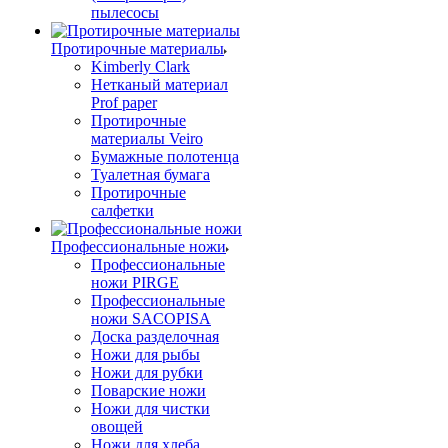
пылесосы
Протирочные материалы
Kimberly Clark
Нетканый материал
Prof paper
Протирочные
материалы Veiro
Бумажные полотенца
Туалетная бумага
Протирочные
салфетки
Профессиональные ножи
Профессиональные
ножи PIRGE
Профессиональные
ножи SACOPISA
Доска разделочная
Ножи для рыбы
Ножи для рубки
Поварские ножи
Ножи для чистки
овощей
Ножи для хлеба