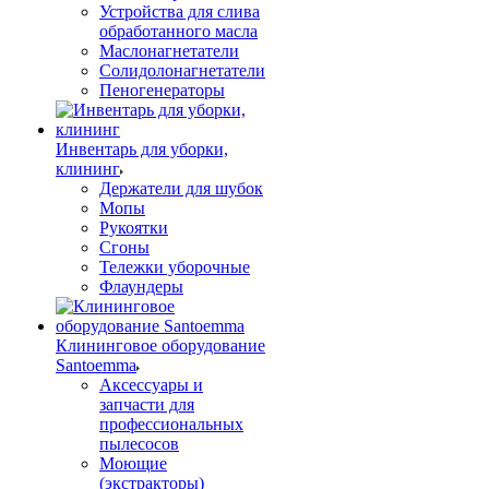
Устройства для слива
обработанного масла
Маслонагнетатели
Солидолонагнетатели
Пеногенераторы
Инвентарь для уборки,
клининг
Держатели для шубок
Мопы
Рукоятки
Сгоны
Тележки уборочные
Флаундеры
Клининговое оборудование
Santoemma
Аксессуары и
запчасти для
профессиональных
пылесосов
Моющие
(экстракторы)