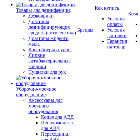
Как купить
Товары для дезинфекции
Комп
Дезковрики
Условия
Дозаторы
оплаты
дезинфицирующих
Бренды
Условия
средств (антисептика)
доставки
Дозаторы жидкого
Гарантия
мыла
на товар
Контейнеры и урны
Липкие
антибактериальные
коврики
Сушилки для рук
Уборочно-моечное
оборудование
Аксессуары для
моечного
оборудования
Копья для АВД
Пенокомплекты
для АВД
Переходники
для АВД