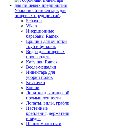
Уборочный инвентарь для
пищевых предприятий
Schavon
Vikan
Инерционные
барабаны Ramex
Ершики для очистки
труб и бутылок
Ведра для пищевых
производств
Катушки Ramex
Весла-мешалки
Инвентарь для
уборки полов
Кисточки
Ковши
Лопатки для пищевой
промышленности
Лопаты, вилы, грабли
Настенные
крепления, держатели
и вёдра
Пенокомплекты и