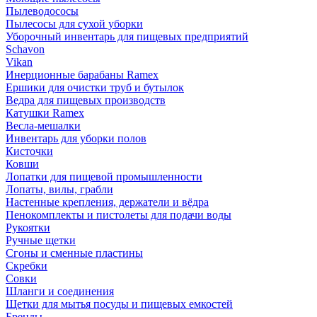
Пылеводососы
Пылесосы для сухой уборки
Уборочный инвентарь для пищевых предприятий
Schavon
Vikan
Инерционные барабаны Ramex
Ершики для очистки труб и бутылок
Ведра для пищевых производств
Катушки Ramex
Весла-мешалки
Инвентарь для уборки полов
Кисточки
Ковши
Лопатки для пищевой промышленности
Лопаты, вилы, грабли
Настенные крепления, держатели и вёдра
Пенокомплекты и пистолеты для подачи воды
Рукоятки
Ручные щетки
Сгоны и сменные пластины
Скребки
Совки
Шланги и соединения
Щетки для мытья посуды и пищевых емкостей
Бренды