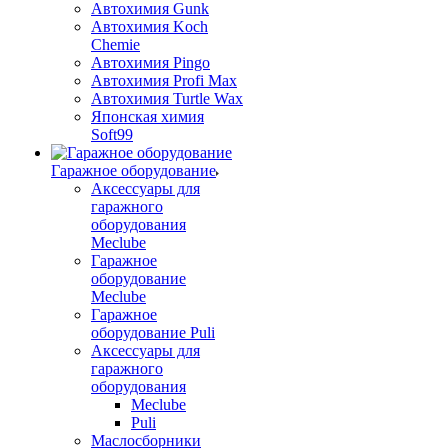
Автохимия Gunk
Автохимия Koch
Chemie
Автохимия Pingo
Автохимия Profi Max
Автохимия Turtle Wax
Японская химия
Soft99
Гаражное оборудование
Аксессуары для
гаражного
оборудования
Meclube
Гаражное
оборудование
Meclube
Гаражное
оборудование Puli
Аксессуары для
гаражного
оборудования
Meclube
Puli
Маслосборники