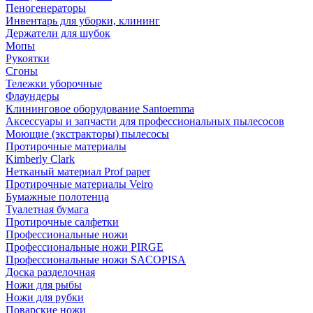
Пеногенераторы
Инвентарь для уборки, клининг
Держатели для шубок
Мопы
Рукоятки
Сгоны
Тележки уборочные
Флаундеры
Клининговое оборудование Santoemma
Аксессуары и запчасти для профессиональных пылесосов
Моющие (экстракторы) пылесосы
Протирочные материалы
Kimberly Clark
Нетканый материал Prof paper
Протирочные материалы Veiro
Бумажные полотенца
Туалетная бумага
Протирочные салфетки
Профессиональные ножи
Профессиональные ножи PIRGE
Профессиональные ножи SACOPISA
Доска разделочная
Ножи для рыбы
Ножи для рубки
Поварские ножи