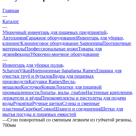
Главная
—
Каталог
—
Уборочный инвентарь для пищевых предприятий
Автохимия
Гаражное оборудование
Инвентарь для уборки,
клининг
Клининговое оборудование Santoemma
Протирочные
материалы
Профессиональные ножи
Товары для
дезинфекции
Уборочно-моечное оборудование
—
Инвентарь для уборки полов
Schavon
Vikan
Инерционные барабаны Ramex
Ершики для
очистки труб и бутылок
Ведра для пищевых
производств
Катушки Ramex
Весла-
мешалки
Кисточки
Ковши
Лопатки для пищевой
промышленности
Лопаты, вилы, грабли
Настенные крепления,
держатели и вёдра
Пенокомплекты и пистолеты для подачи
воды
Рукоятки
Ручные щетки
Сгоны и сменные
пластины
Скребки
Совки
Шланги и соединения
Щетки для
мытья посуды и пищевых емкостей
—
Сгон поворотный со сменным лезвием из губчатой резины,
700мм