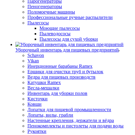
Парогенераторы
Пеногенераторы
Поломоечные машины
Профессиональные ручные распылители
Пылесосы
Моющие пылесосы
Пылеводососы
Пылесосы для сухой уборки
Уборочный инвентарь для пищевых предприятий
Schavon
Vikan
Инерционные барабаны Ramex
Ершики для очистки труб и бутылок
Ведра для пищевых производств
Катушки Ramex
Весла-мешалки
Инвентарь для уборки полов
Кисточки
Ковши
Лопатки для пищевой промышленности
Лопаты, вилы, грабли
Настенные крепления, держатели и вёдра
Пенокомплекты и пистолеты для подачи воды
Рукоятки