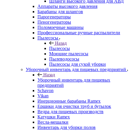
Шланги высокого давления для АВД
Аппараты высокого давления
Барабаны для шлангов
Парогенераторы
Пеногенераторы
Поломоечные машины
Профессиональные ручные распылители
Пылесосы
Назад
Пылесосы
Моющие пылесосы
Пылеводососы
Пылесосы для сухой уборки
Уборочный инвентарь для пищевых предприятий
Назад
Уборочный инвентарь для пищевых
предприятий
Schavon
Vikan
Инерционные барабаны Ramex
Ершики для очистки труб и бутылок
Ведра для пищевых производств
Катушки Ramex
Весла-мешалки
Инвентарь для уборки полов