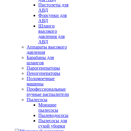
Пистолеты для
АВД
Форсунки для
АВД
Шланги
высокого
давления для
АВД
Аппараты высокого
давления
Барабаны для
шлангов
Парогенераторы
Пеногенераторы
Поломоечные
машины
Профессиональные
ручные распылители
Пылесосы
Моющие
пылесосы
Пылеводососы
Пылесосы для
сухой уборки