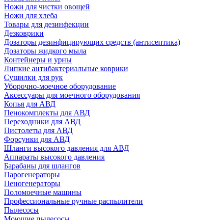
Ножи для чистки овощей
Ножи для хлеба
Товары для дезинфекции
Дезковрики
Дозаторы дезинфицирующих средств (антисептика)
Дозаторы жидкого мыла
Контейнеры и урны
Липкие антибактериальные коврики
Сушилки для рук
Уборочно-моечное оборудование
Аксессуары для моечного оборудования
Копья для АВД
Пенокомплекты для АВД
Переходники для АВД
Пистолеты для АВД
Форсунки для АВД
Шланги высокого давления для АВД
Аппараты высокого давления
Барабаны для шлангов
Парогенераторы
Пеногенераторы
Поломоечные машины
Профессиональные ручные распылители
Пылесосы
Моющие пылесосы