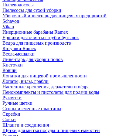
Пылеводососы
Пылесосы для сухой уборки
Уборочный инвентарь для пищевых предприятий
Schavon
Vikan
Инерционные барабаны Ramex
Ершики для очистки труб и бутылок
Ведра для пищевых производств
Катушки Ramex
Весла-мешалки
Инвентарь для уборки полов
Кисточки
Ковши
Лопатки для пищевой промышленности
Лопаты, вилы, грабли
Настенные крепления, держатели и вёдра
Пенокомплекты и пистолеты для подачи воды
Рукоятки
Ручные щетки
Сгоны и сменные пластины
Скребки
Совки
Шланги и соединения
Щетки для мытья посуды и пищевых емкостей
Бренды