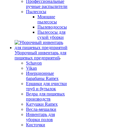
Профессиональные
ручные распылители
Пылесосы
Моющие
пылесосы
Пылеводососы
Пылесосы для
сухой уборки
Уборочный инвентарь для
пищевых предприятий
Schavon
Vikan
Инерционные
барабаны Ramex
Ершики для очистки
труб и бутылок
Ведра для пищевых
производств
Катушки Ramex
Весла-мешалки
Инвентарь для
уборки полов
Кисточки