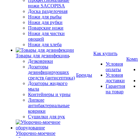
Профессиональные
ножи SACOPISA
Доска разделочная
Ножи для рыбы
Ножи для рубки
Поварские ножи
Ножи для чистки
овощей
Ножи для хлеба
Как купить
Товары для дезинфекции
Комп
Дезковрики
Условия
Дозаторы
оплаты
дезинфицирующих
Бренды
Условия
средств (антисептика)
доставки
Дозаторы жидкого
Гарантия
мыла
на товар
Контейнеры и урны
Липкие
антибактериальные
коврики
Сушилки для рук
Уборочно-моечное