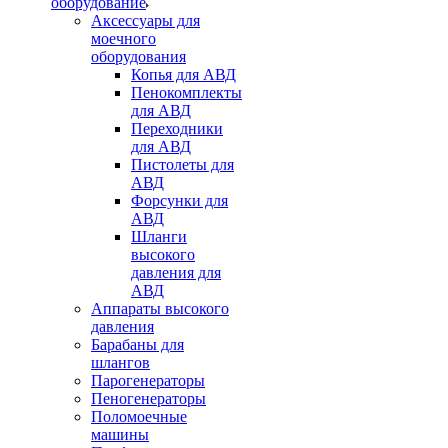
оборудование
Аксессуары для
моечного
оборудования
Копья для АВД
Пенокомплекты
для АВД
Переходники
для АВД
Пистолеты для
АВД
Форсунки для
АВД
Шланги
высокого
давления для
АВД
Аппараты высокого
давления
Барабаны для
шлангов
Парогенераторы
Пеногенераторы
Поломоечные
машины