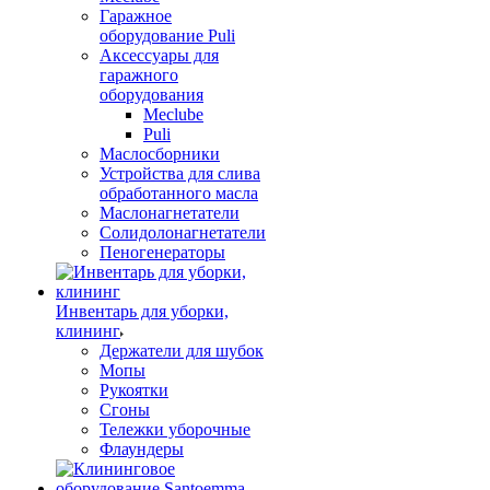
Гаражное
оборудование Puli
Аксессуары для
гаражного
оборудования
Meclube
Puli
Маслосборники
Устройства для слива
обработанного масла
Маслонагнетатели
Солидолонагнетатели
Пеногенераторы
Инвентарь для уборки,
клининг
Держатели для шубок
Мопы
Рукоятки
Сгоны
Тележки уборочные
Флаундеры