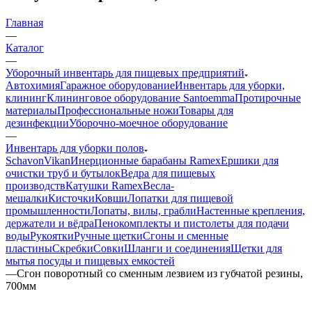
Главная
—
Каталог
—
Уборочный инвентарь для пищевых предприятий
Автохимия
Гаражное оборудование
Инвентарь для уборки,
клининг
Клининговое оборудование Santoemma
Протирочные
материалы
Профессиональные ножи
Товары для
дезинфекции
Уборочно-моечное оборудование
—
Инвентарь для уборки полов
Schavon
Vikan
Инерционные барабаны Ramex
Ершики для
очистки труб и бутылок
Ведра для пищевых
производств
Катушки Ramex
Весла-
мешалки
Кисточки
Ковши
Лопатки для пищевой
промышленности
Лопаты, вилы, грабли
Настенные крепления,
держатели и вёдра
Пенокомплекты и пистолеты для подачи
воды
Рукоятки
Ручные щетки
Сгоны и сменные
пластины
Скребки
Совки
Шланги и соединения
Щетки для
мытья посуды и пищевых емкостей
—
Сгон поворотный со сменным лезвием из губчатой резины,
700мм