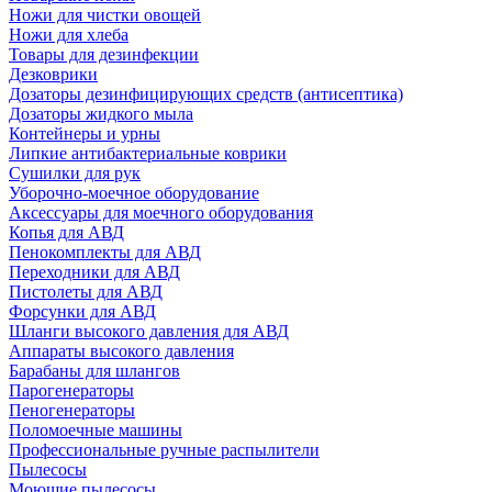
Ножи для чистки овощей
Ножи для хлеба
Товары для дезинфекции
Дезковрики
Дозаторы дезинфицирующих средств (антисептика)
Дозаторы жидкого мыла
Контейнеры и урны
Липкие антибактериальные коврики
Сушилки для рук
Уборочно-моечное оборудование
Аксессуары для моечного оборудования
Копья для АВД
Пенокомплекты для АВД
Переходники для АВД
Пистолеты для АВД
Форсунки для АВД
Шланги высокого давления для АВД
Аппараты высокого давления
Барабаны для шлангов
Парогенераторы
Пеногенераторы
Поломоечные машины
Профессиональные ручные распылители
Пылесосы
Моющие пылесосы