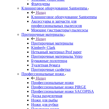
Флаундеры
Клининговое оборудование Santoemma
Назад
Клининговое оборудование Santoemma
Аксессуары и запчасти для
профессиональных пылесосов
Моющие (экстракторы) пылесосы
Протирочные материалы
Назад
Протирочные материалы
Kimberly Clark
Нетканый материал Prof paper
Протирочные материалы Veiro
Бумажные полотенца
Туалетная бумага
Протирочные салфетки
Профессиональные ножи
Назад
Профессиональные ножи
Профессиональные ножи PIRGE
Профессиональные ножи SACOPISA
Доска разделочная
Ножи для рыбы
Ножи для рубки
Поварские ножи