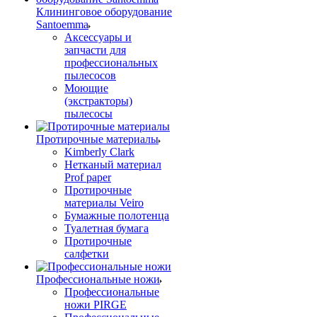
Клининговое оборудование
Santoemma
Аксессуары и
запчасти для
профессиональных
пылесосов
Моющие
(экстракторы)
пылесосы
Протирочные материалы
Kimberly Clark
Нетканый материал
Prof paper
Протирочные
материалы Veiro
Бумажные полотенца
Туалетная бумага
Протирочные
салфетки
Профессиональные ножи
Профессиональные
ножи PIRGE