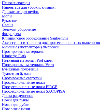
Пеногенераторы
Инвентарь для уборки, клининг
Держатели для шубок
Мопы
Рукоятки
Сгоны
Тележки уборочные
Флаундеры
Клининговое оборудование Santoemma
Аксессуары и запчасти для профессиональных пылесосов
Моющие (экстракторы) пылесосы
Протирочные материалы
Kimberly Clark
Нетканый материал Prof paper
Протирочные материалы Veiro
Бумажные полотенца
Туалетная бумага
Протирочные салфетки
Профессиональные ножи
Профессиональные ножи PIRGE
Профессиональные ножи SACOPISA
Доска разделочная
Ножи для рыбы
Ножи для рубки
Поварские ножи