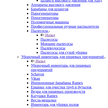
Шланги высокого давления для АВД
Аппараты высокого давления
Барабаны для шлангов
Парогенераторы
Пеногенераторы
Поломоечные машины
Профессиональные ручные распылители
Пылесосы
Назад
Пылесосы
Моющие пылесосы
Пылеводососы
Пылесосы для сухой уборки
Уборочный инвентарь для пищевых предприятий
Назад
Уборочный инвентарь для пищевых
предприятий
Schavon
Vikan
Инерционные барабаны Ramex
Ершики для очистки труб и бутылок
Ведра для пищевых производств
Катушки Ramex
Весла-мешалки
Инвентарь для уборки полов