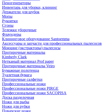
Пеногенераторы
Инвентарь для уборки, клининг
Держатели для шубок
Мопы
Рукоятки
Сгоны
Тележки уборочные
Флаундеры
Клининговое оборудование Santoemma
Аксессуары и запчасти для профессиональных пылесосов
Моющие (экстракторы) пылесосы
Протирочные материалы
Kimberly Clark
Нетканый материал Prof paper
Протирочные материалы Veiro
Бумажные полотенца
Туалетная бумага
Протирочные салфетки
Профессиональные ножи
Профессиональные ножи PIRGE
Профессиональные ножи SACOPISA
Доска разделочная
Ножи для рыбы
Ножи для рубки
Поварские ножи