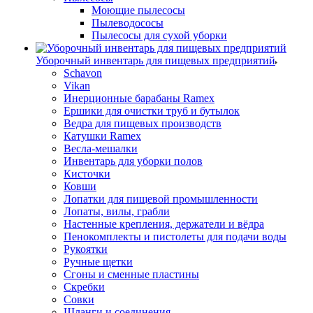
Моющие пылесосы
Пылеводососы
Пылесосы для сухой уборки
Уборочный инвентарь для пищевых предприятий
Schavon
Vikan
Инерционные барабаны Ramex
Ершики для очистки труб и бутылок
Ведра для пищевых производств
Катушки Ramex
Весла-мешалки
Инвентарь для уборки полов
Кисточки
Ковши
Лопатки для пищевой промышленности
Лопаты, вилы, грабли
Настенные крепления, держатели и вёдра
Пенокомплекты и пистолеты для подачи воды
Рукоятки
Ручные щетки
Сгоны и сменные пластины
Скребки
Совки
Шланги и соединения