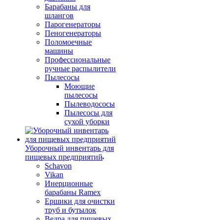
Барабаны для
шлангов
Парогенераторы
Пеногенераторы
Поломоечные
машины
Профессиональные
ручные распылители
Пылесосы
Моющие
пылесосы
Пылеводососы
Пылесосы для
сухой уборки
Уборочный инвентарь для
пищевых предприятий
Schavon
Vikan
Инерционные
барабаны Ramex
Ершики для очистки
труб и бутылок
Ведра для пищевых