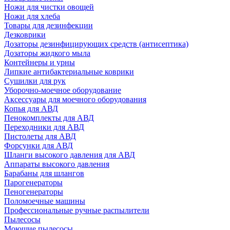
Ножи для чистки овощей
Ножи для хлеба
Товары для дезинфекции
Дезковрики
Дозаторы дезинфицирующих средств (антисептика)
Дозаторы жидкого мыла
Контейнеры и урны
Липкие антибактериальные коврики
Сушилки для рук
Уборочно-моечное оборудование
Аксессуары для моечного оборудования
Копья для АВД
Пенокомплекты для АВД
Переходники для АВД
Пистолеты для АВД
Форсунки для АВД
Шланги высокого давления для АВД
Аппараты высокого давления
Барабаны для шлангов
Парогенераторы
Пеногенераторы
Поломоечные машины
Профессиональные ручные распылители
Пылесосы
Моющие пылесосы