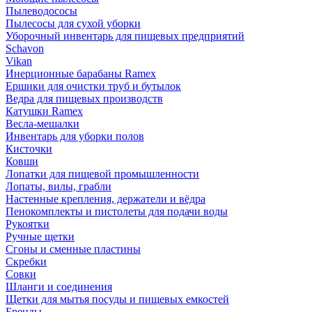
Пылеводососы
Пылесосы для сухой уборки
Уборочный инвентарь для пищевых предприятий
Schavon
Vikan
Инерционные барабаны Ramex
Ершики для очистки труб и бутылок
Ведра для пищевых производств
Катушки Ramex
Весла-мешалки
Инвентарь для уборки полов
Кисточки
Ковши
Лопатки для пищевой промышленности
Лопаты, вилы, грабли
Настенные крепления, держатели и вёдра
Пенокомплекты и пистолеты для подачи воды
Рукоятки
Ручные щетки
Сгоны и сменные пластины
Скребки
Совки
Шланги и соединения
Щетки для мытья посуды и пищевых емкостей
Бренды