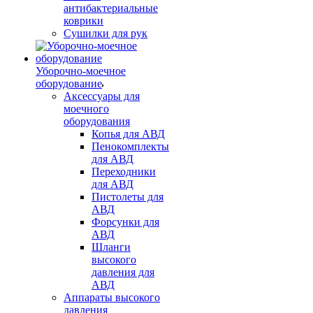
антибактериальные
коврики
Сушилки для рук
Уборочно-моечное
оборудование
Аксессуары для
моечного
оборудования
Копья для АВД
Пенокомплекты
для АВД
Переходники
для АВД
Пистолеты для
АВД
Форсунки для
АВД
Шланги
высокого
давления для
АВД
Аппараты высокого
давления