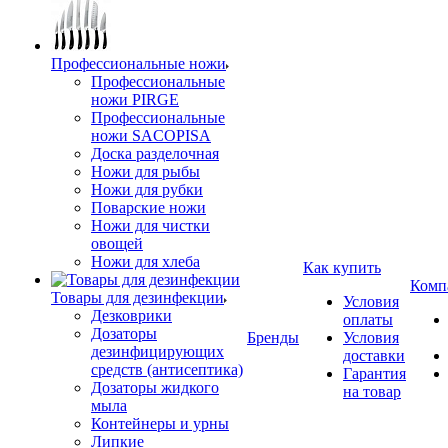
Профессиональные ножи
Профессиональные
ножи PIRGE
Профессиональные
ножи SACOPISA
Доска разделочная
Ножи для рыбы
Ножи для рубки
Поварские ножи
Ножи для чистки
овощей
Ножи для хлеба
Как купить
Комп
Товары для дезинфекции
Условия
Дезковрики
оплаты
Дозаторы
Бренды
Условия
дезинфицирующих
доставки
средств (антисептика)
Гарантия
Дозаторы жидкого
на товар
мыла
Контейнеры и урны
Липкие