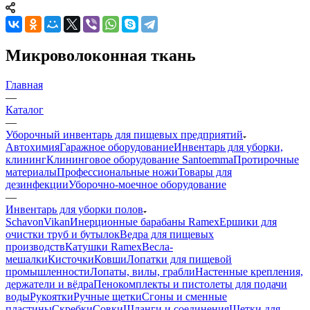
Микроволоконная ткань
Главная
—
Каталог
—
Уборочный инвентарь для пищевых предприятий
Автохимия
Гаражное оборудование
Инвентарь для уборки,
клининг
Клининговое оборудование Santoemma
Протирочные
материалы
Профессиональные ножи
Товары для
дезинфекции
Уборочно-моечное оборудование
—
Инвентарь для уборки полов
Schavon
Vikan
Инерционные барабаны Ramex
Ершики для
очистки труб и бутылок
Ведра для пищевых
производств
Катушки Ramex
Весла-
мешалки
Кисточки
Ковши
Лопатки для пищевой
промышленности
Лопаты, вилы, грабли
Настенные крепления,
держатели и вёдра
Пенокомплекты и пистолеты для подачи
воды
Рукоятки
Ручные щетки
Сгоны и сменные
пластины
Скребки
Совки
Шланги и соединения
Щетки для