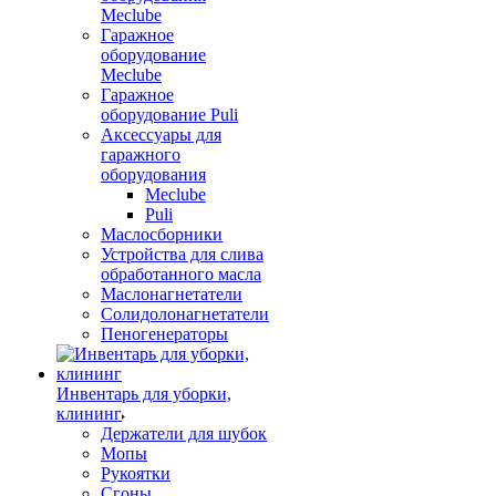
Meclube
Гаражное
оборудование
Meclube
Гаражное
оборудование Puli
Аксессуары для
гаражного
оборудования
Meclube
Puli
Маслосборники
Устройства для слива
обработанного масла
Маслонагнетатели
Солидолонагнетатели
Пеногенераторы
Инвентарь для уборки,
клининг
Держатели для шубок
Мопы
Рукоятки
Сгоны