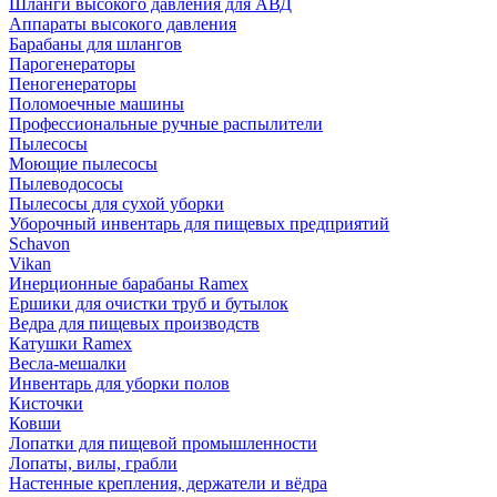
Шланги высокого давления для АВД
Аппараты высокого давления
Барабаны для шлангов
Парогенераторы
Пеногенераторы
Поломоечные машины
Профессиональные ручные распылители
Пылесосы
Моющие пылесосы
Пылеводососы
Пылесосы для сухой уборки
Уборочный инвентарь для пищевых предприятий
Schavon
Vikan
Инерционные барабаны Ramex
Ершики для очистки труб и бутылок
Ведра для пищевых производств
Катушки Ramex
Весла-мешалки
Инвентарь для уборки полов
Кисточки
Ковши
Лопатки для пищевой промышленности
Лопаты, вилы, грабли
Настенные крепления, держатели и вёдра