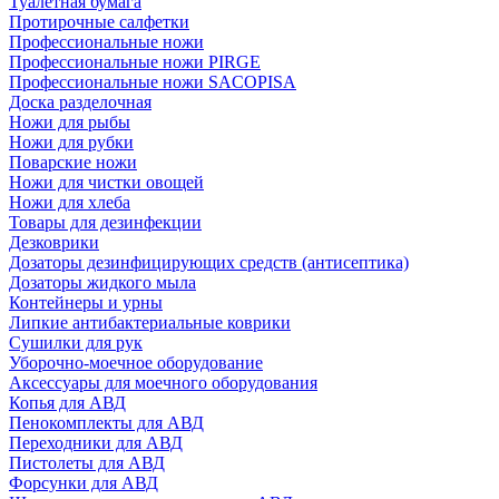
Туалетная бумага
Протирочные салфетки
Профессиональные ножи
Профессиональные ножи PIRGE
Профессиональные ножи SACOPISA
Доска разделочная
Ножи для рыбы
Ножи для рубки
Поварские ножи
Ножи для чистки овощей
Ножи для хлеба
Товары для дезинфекции
Дезковрики
Дозаторы дезинфицирующих средств (антисептика)
Дозаторы жидкого мыла
Контейнеры и урны
Липкие антибактериальные коврики
Сушилки для рук
Уборочно-моечное оборудование
Аксессуары для моечного оборудования
Копья для АВД
Пенокомплекты для АВД
Переходники для АВД
Пистолеты для АВД
Форсунки для АВД