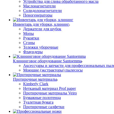
Устройства для слива обработанного масла
Маслонагнетатели
Солидолонагнетатели
Пеногенераторы
Инвентарь для уборки, клининг
Держатели для шубок
Мопы
Рукоятки
Сгоны
Тележки уборочные
Флаундеры
Клининговое оборудование Santoemma
Аксессуары и запчасти для профессиональных пыл
Моющие (экстракторы) пылесосы
Протирочные материалы
Kimberly Clark
Нетканый материал Prof paper
Протирочные материалы Veiro
Бумажные полотенца
Туалетная бумага
Протирочные салфетки