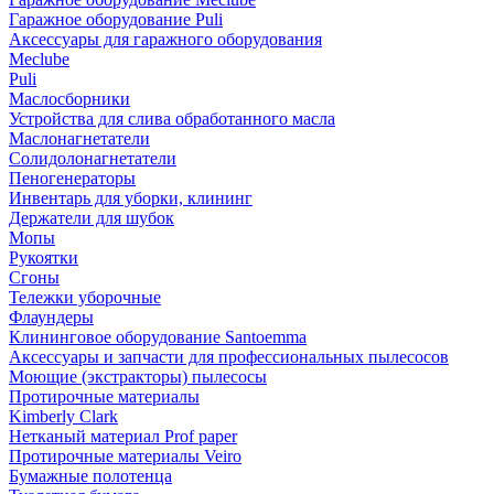
Гаражное оборудование Puli
Аксессуары для гаражного оборудования
Meclube
Puli
Маслосборники
Устройства для слива обработанного масла
Маслонагнетатели
Солидолонагнетатели
Пеногенераторы
Инвентарь для уборки, клининг
Держатели для шубок
Мопы
Рукоятки
Сгоны
Тележки уборочные
Флаундеры
Клининговое оборудование Santoemma
Аксессуары и запчасти для профессиональных пылесосов
Моющие (экстракторы) пылесосы
Протирочные материалы
Kimberly Clark
Нетканый материал Prof paper
Протирочные материалы Veiro
Бумажные полотенца