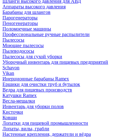
Шланги высокого давления для АВД
Аппараты высокого давления
Барабаны для шлангов
Парогенераторы
Пеногенераторы
Поломоечные машины
Профессиональные ручные распылители
Пылесосы
Моющие пылесосы
Пылеводососы
Пылесосы для сухой уборки
Уборочный инвентарь для пищевых предприятий
Schavon
Vikan
Инерционные барабаны Ramex
Ершики для очистки труб и бутылок
Ведра для пищевых производств
Катушки Ramex
Весла-мешалки
Инвентарь для уборки полов
Кисточки
Ковши
Лопатки для пищевой промышленности
Лопаты, вилы, грабли
Настенные крепления, держатели и вёдра