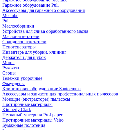
Гаражное оборудование Puli
Аксессуары для гаражного оборудования
Meclube
Puli
Маслосборники
Устройства для слива обработанного масла
Маслонагнетатели
Солидолонагнетатели
Пеногенераторы
Инвентарь для уборки, клининг
Держатели для шубок
Мопы
Рукоятки
Сгоны
Тележки уборочные
Флаундеры
Клининговое оборудование Santoemma
Аксессуары и запчасти для профессиональных пылесосов
Моющие (экстракторы) пылесосы
Протирочные материалы
Kimberly Clark
Нетканый материал Prof paper
Протирочные материалы Veiro
Бумажные полотенца