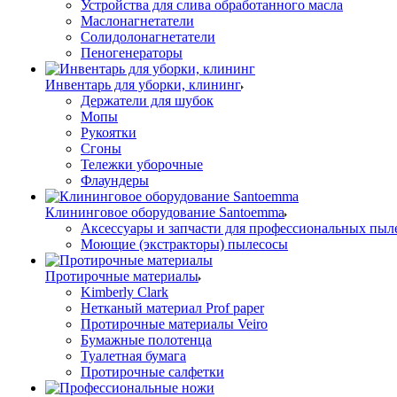
Устройства для слива обработанного масла
Маслонагнетатели
Солидолонагнетатели
Пеногенераторы
Инвентарь для уборки, клининг
Держатели для шубок
Мопы
Рукоятки
Сгоны
Тележки уборочные
Флаундеры
Клининговое оборудование Santoemma
Аксессуары и запчасти для профессиональных пыл
Моющие (экстракторы) пылесосы
Протирочные материалы
Kimberly Clark
Нетканый материал Prof paper
Протирочные материалы Veiro
Бумажные полотенца
Туалетная бумага
Протирочные салфетки