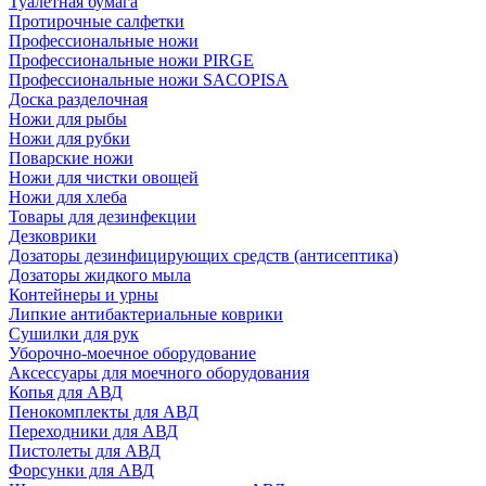
Туалетная бумага
Протирочные салфетки
Профессиональные ножи
Профессиональные ножи PIRGE
Профессиональные ножи SACOPISA
Доска разделочная
Ножи для рыбы
Ножи для рубки
Поварские ножи
Ножи для чистки овощей
Ножи для хлеба
Товары для дезинфекции
Дезковрики
Дозаторы дезинфицирующих средств (антисептика)
Дозаторы жидкого мыла
Контейнеры и урны
Липкие антибактериальные коврики
Сушилки для рук
Уборочно-моечное оборудование
Аксессуары для моечного оборудования
Копья для АВД
Пенокомплекты для АВД
Переходники для АВД
Пистолеты для АВД
Форсунки для АВД