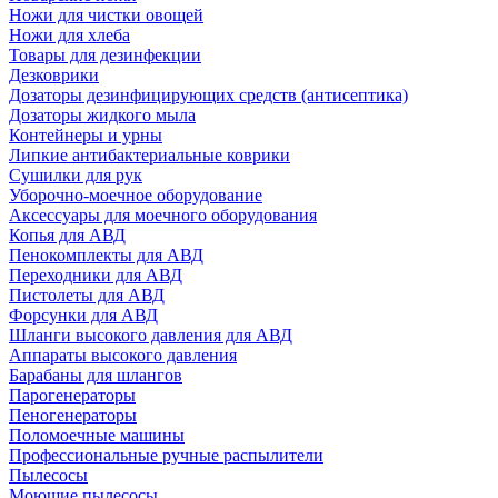
Ножи для чистки овощей
Ножи для хлеба
Товары для дезинфекции
Дезковрики
Дозаторы дезинфицирующих средств (антисептика)
Дозаторы жидкого мыла
Контейнеры и урны
Липкие антибактериальные коврики
Сушилки для рук
Уборочно-моечное оборудование
Аксессуары для моечного оборудования
Копья для АВД
Пенокомплекты для АВД
Переходники для АВД
Пистолеты для АВД
Форсунки для АВД
Шланги высокого давления для АВД
Аппараты высокого давления
Барабаны для шлангов
Парогенераторы
Пеногенераторы
Поломоечные машины
Профессиональные ручные распылители
Пылесосы
Моющие пылесосы