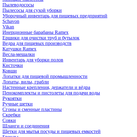
Пылеводососы
Пылесосы для сухой уборки
Уборочный инвентарь для пищевых предприятий
Schavon
Vikan
Инерционные барабаны Ramex
Ершики для очистки труб и бутылок
Ведра для пищевых производств
Катушки Ramex
Весла-мешалки
Инвентарь для уборки полов
Кисточки
Ковши
Лопатки для пищевой промышленности
Лопаты, вилы, грабли
Настенные крепления, держатели и вёдра
Пенокомплекты и пистолеты для подачи воды
Рукоятки
Ручные щетки
Сгоны и сменные пластины
Скребки
Совки
Шланги и соединения
Щетки для мытья посуды и пищевых емкостей
Бренды