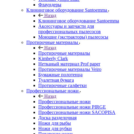
Флаундеры
Клининговое оборудование Santoemma
Назад
Клининговое оборудование Santoemma
Аксессуары и запчасти для
профессиональных пылесосов
Моющие (экстракторы) пылесосы
Протирочные материалы
Назад
Протирочные материалы
Kimberly Clark
Нетканый материал Prof paper
Протирочные материалы Veiro
Бумажные полотенца
Туалетная бумага
Протирочные салфетки
Профессиональные ножи
Назад
Профессиональные ножи
Профессиональные ножи PIRGE
Профессиональные ножи SACOPISA
Доска разделочная
Ножи для рыбы
Ножи для рубки
Поварские ножи