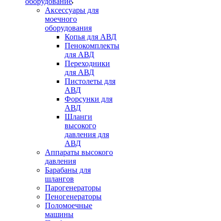
оборудование
Аксессуары для
моечного
оборудования
Копья для АВД
Пенокомплекты
для АВД
Переходники
для АВД
Пистолеты для
АВД
Форсунки для
АВД
Шланги
высокого
давления для
АВД
Аппараты высокого
давления
Барабаны для
шлангов
Парогенераторы
Пеногенераторы
Поломоечные
машины