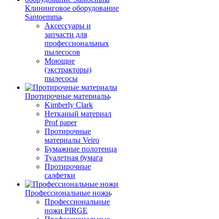
Клининговое оборудование
Santoemma
Аксессуары и
запчасти для
профессиональных
пылесосов
Моющие
(экстракторы)
пылесосы
Протирочные материалы
Kimberly Clark
Нетканый материал
Prof paper
Протирочные
материалы Veiro
Бумажные полотенца
Туалетная бумага
Протирочные
салфетки
Профессиональные ножи
Профессиональные
ножи PIRGE