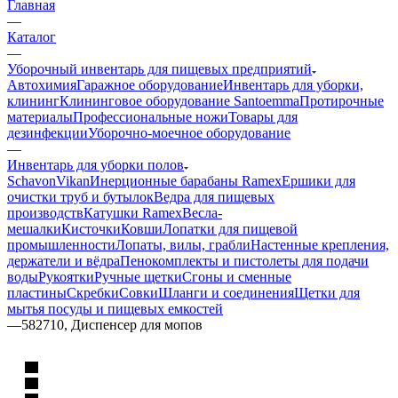
Главная
—
Каталог
—
Уборочный инвентарь для пищевых предприятий
Автохимия
Гаражное оборудование
Инвентарь для уборки,
клининг
Клининговое оборудование Santoemma
Протирочные
материалы
Профессиональные ножи
Товары для
дезинфекции
Уборочно-моечное оборудование
—
Инвентарь для уборки полов
Schavon
Vikan
Инерционные барабаны Ramex
Ершики для
очистки труб и бутылок
Ведра для пищевых
производств
Катушки Ramex
Весла-
мешалки
Кисточки
Ковши
Лопатки для пищевой
промышленности
Лопаты, вилы, грабли
Настенные крепления,
держатели и вёдра
Пенокомплекты и пистолеты для подачи
воды
Рукоятки
Ручные щетки
Сгоны и сменные
пластины
Скребки
Совки
Шланги и соединения
Щетки для
мытья посуды и пищевых емкостей
—
582710, Диспенсер для мопов