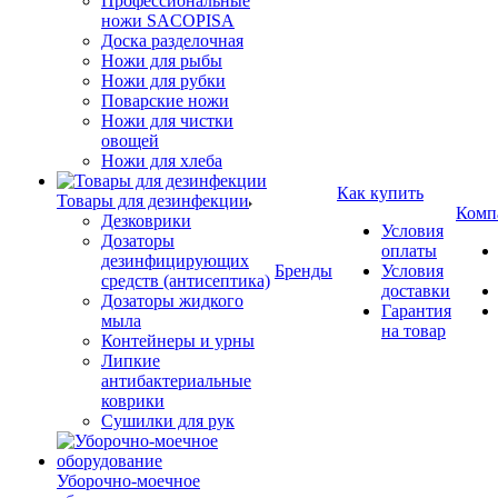
Профессиональные
ножи SACOPISA
Доска разделочная
Ножи для рыбы
Ножи для рубки
Поварские ножи
Ножи для чистки
овощей
Ножи для хлеба
Как купить
Товары для дезинфекции
Комп
Дезковрики
Условия
Дозаторы
оплаты
дезинфицирующих
Бренды
Условия
средств (антисептика)
доставки
Дозаторы жидкого
Гарантия
мыла
на товар
Контейнеры и урны
Липкие
антибактериальные
коврики
Сушилки для рук
Уборочно-моечное