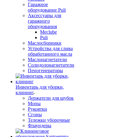
Гаражное
оборудование Puli
Аксессуары для
гаражного
оборудования
Meclube
Puli
Маслосборники
Устройства для слива
обработанного масла
Маслонагнетатели
Солидолонагнетатели
Пеногенераторы
Инвентарь для уборки,
клининг
Держатели для шубок
Мопы
Рукоятки
Сгоны
Тележки уборочные
Флаундеры