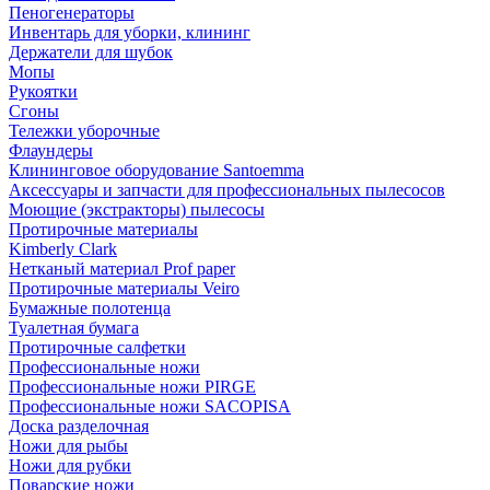
Пеногенераторы
Инвентарь для уборки, клининг
Держатели для шубок
Мопы
Рукоятки
Сгоны
Тележки уборочные
Флаундеры
Клининговое оборудование Santoemma
Аксессуары и запчасти для профессиональных пылесосов
Моющие (экстракторы) пылесосы
Протирочные материалы
Kimberly Clark
Нетканый материал Prof paper
Протирочные материалы Veiro
Бумажные полотенца
Туалетная бумага
Протирочные салфетки
Профессиональные ножи
Профессиональные ножи PIRGE
Профессиональные ножи SACOPISA
Доска разделочная
Ножи для рыбы
Ножи для рубки
Поварские ножи