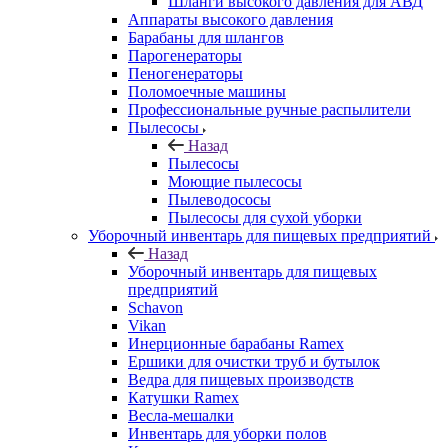
Шланги высокого давления для АВД
Аппараты высокого давления
Барабаны для шлангов
Парогенераторы
Пеногенераторы
Поломоечные машины
Профессиональные ручные распылители
Пылесосы
Назад
Пылесосы
Моющие пылесосы
Пылеводососы
Пылесосы для сухой уборки
Уборочный инвентарь для пищевых предприятий
Назад
Уборочный инвентарь для пищевых
предприятий
Schavon
Vikan
Инерционные барабаны Ramex
Ершики для очистки труб и бутылок
Ведра для пищевых производств
Катушки Ramex
Весла-мешалки
Инвентарь для уборки полов