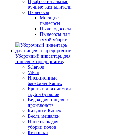
Профессиональные
ручные распылители
Пылесосы
Моющие
пылесосы
Пылеводососы
Пылесосы для
сухой уборки
Уборочный инвентарь для
пищевых предприятий
Schavon
Vikan
Инерционные
барабаны Ramex
Ершики для очистки
труб и бутылок
Ведра для пищевых
производств
Катушки Ramex
Весла-мешалки
Инвентарь для
уборки полов
Кисточки