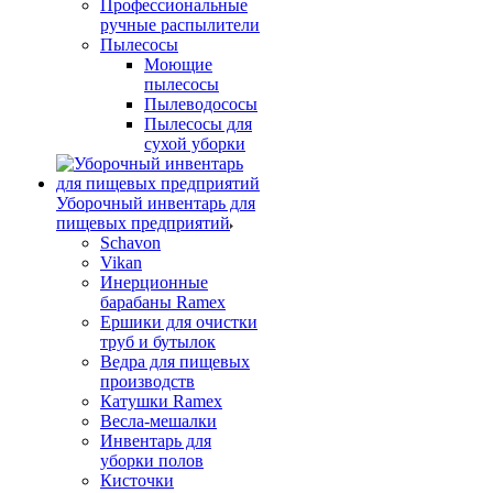
Профессиональные
ручные распылители
Пылесосы
Моющие
пылесосы
Пылеводососы
Пылесосы для
сухой уборки
Уборочный инвентарь для
пищевых предприятий
Schavon
Vikan
Инерционные
барабаны Ramex
Ершики для очистки
труб и бутылок
Ведра для пищевых
производств
Катушки Ramex
Весла-мешалки
Инвентарь для
уборки полов
Кисточки