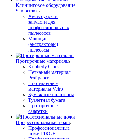
Клининговое оборудование
Santoemma
Аксессуары и
запчасти для
профессиональных
пылесосов
Моющие
(экстракторы)
пылесосы
Протирочные материалы
Kimberly Clark
Нетканый материал
Prof paper
Протирочные
материалы Veiro
Бумажные полотенца
Туалетная бумага
Протирочные
салфетки
Профессиональные ножи
Профессиональные
ножи PIRGE