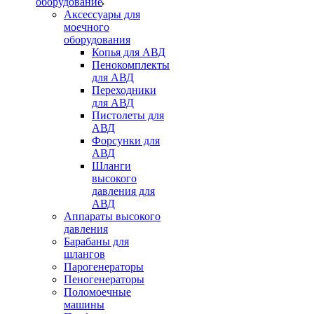
оборудование
Аксессуары для
моечного
оборудования
Копья для АВД
Пенокомплекты
для АВД
Переходники
для АВД
Пистолеты для
АВД
Форсунки для
АВД
Шланги
высокого
давления для
АВД
Аппараты высокого
давления
Барабаны для
шлангов
Парогенераторы
Пеногенераторы
Поломоечные
машины