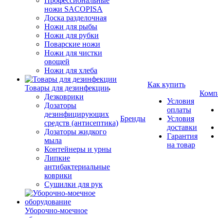
Профессиональные
ножи SACOPISA
Доска разделочная
Ножи для рыбы
Ножи для рубки
Поварские ножи
Ножи для чистки
овощей
Ножи для хлеба
Как купить
Товары для дезинфекции
Комп
Дезковрики
Условия
Дозаторы
оплаты
дезинфицирующих
Бренды
Условия
средств (антисептика)
доставки
Дозаторы жидкого
Гарантия
мыла
на товар
Контейнеры и урны
Липкие
антибактериальные
коврики
Сушилки для рук
Уборочно-моечное