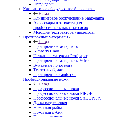
Флаундеры
Клининговое оборудование Santoemma
Назад
Клининговое оборудование Santoemma
Аксессуары и запчасти для
профессиональных пылесосов
Моющие (экстракторы) пылесосы
Протирочные материалы
Назад
Протирочные материалы
Kimberly Clark
Нетканый материал Prof paper
Протирочные материалы Veiro
Бумажные полотенца
Туалетная бумага
Протирочные салфетки
Профессиональные ножи
Назад
Профессиональные ножи
Профессиональные ножи PIRGE
Профессиональные ножи SACOPISA
Доска разделочная
Ножи для рыбы
Ножи для рубки
Поварские ножи