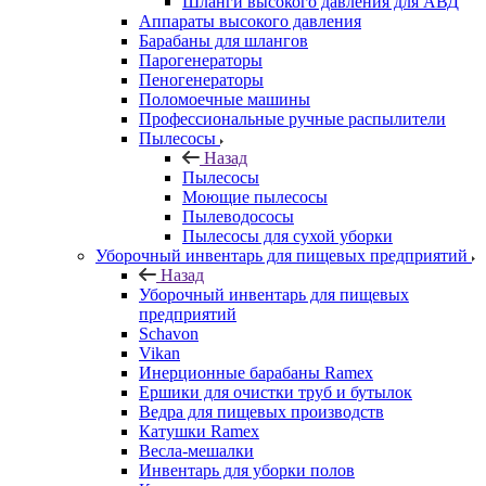
Шланги высокого давления для АВД
Аппараты высокого давления
Барабаны для шлангов
Парогенераторы
Пеногенераторы
Поломоечные машины
Профессиональные ручные распылители
Пылесосы
Назад
Пылесосы
Моющие пылесосы
Пылеводососы
Пылесосы для сухой уборки
Уборочный инвентарь для пищевых предприятий
Назад
Уборочный инвентарь для пищевых
предприятий
Schavon
Vikan
Инерционные барабаны Ramex
Ершики для очистки труб и бутылок
Ведра для пищевых производств
Катушки Ramex
Весла-мешалки
Инвентарь для уборки полов