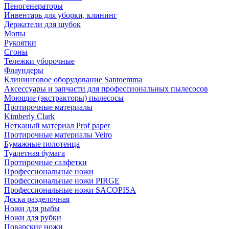
Пеногенераторы
Инвентарь для уборки, клининг
Держатели для шубок
Мопы
Рукоятки
Сгоны
Тележки уборочные
Флаундеры
Клининговое оборудование Santoemma
Аксессуары и запчасти для профессиональных пылесосов
Моющие (экстракторы) пылесосы
Протирочные материалы
Kimberly Clark
Нетканый материал Prof paper
Протирочные материалы Veiro
Бумажные полотенца
Туалетная бумага
Протирочные салфетки
Профессиональные ножи
Профессиональные ножи PIRGE
Профессиональные ножи SACOPISA
Доска разделочная
Ножи для рыбы
Ножи для рубки
Поварские ножи