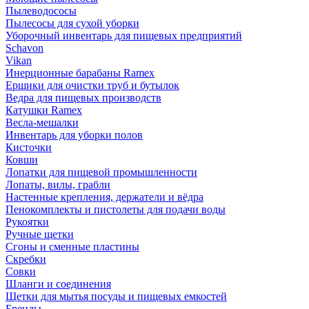
Пылеводососы
Пылесосы для сухой уборки
Уборочный инвентарь для пищевых предприятий
Schavon
Vikan
Инерционные барабаны Ramex
Ершики для очистки труб и бутылок
Ведра для пищевых производств
Катушки Ramex
Весла-мешалки
Инвентарь для уборки полов
Кисточки
Ковши
Лопатки для пищевой промышленности
Лопаты, вилы, грабли
Настенные крепления, держатели и вёдра
Пенокомплекты и пистолеты для подачи воды
Рукоятки
Ручные щетки
Сгоны и сменные пластины
Скребки
Совки
Шланги и соединения
Щетки для мытья посуды и пищевых емкостей
Бренды