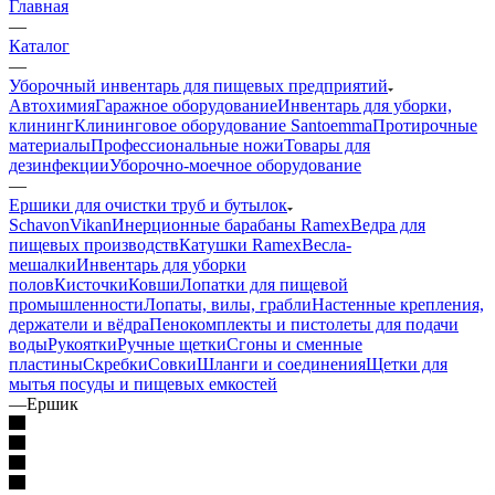
Главная
—
Каталог
—
Уборочный инвентарь для пищевых предприятий
Автохимия
Гаражное оборудование
Инвентарь для уборки,
клининг
Клининговое оборудование Santoemma
Протирочные
материалы
Профессиональные ножи
Товары для
дезинфекции
Уборочно-моечное оборудование
—
Ершики для очистки труб и бутылок
Schavon
Vikan
Инерционные барабаны Ramex
Ведра для
пищевых производств
Катушки Ramex
Весла-
мешалки
Инвентарь для уборки
полов
Кисточки
Ковши
Лопатки для пищевой
промышленности
Лопаты, вилы, грабли
Настенные крепления,
держатели и вёдра
Пенокомплекты и пистолеты для подачи
воды
Рукоятки
Ручные щетки
Сгоны и сменные
пластины
Скребки
Совки
Шланги и соединения
Щетки для
мытья посуды и пищевых емкостей
—
Ершик