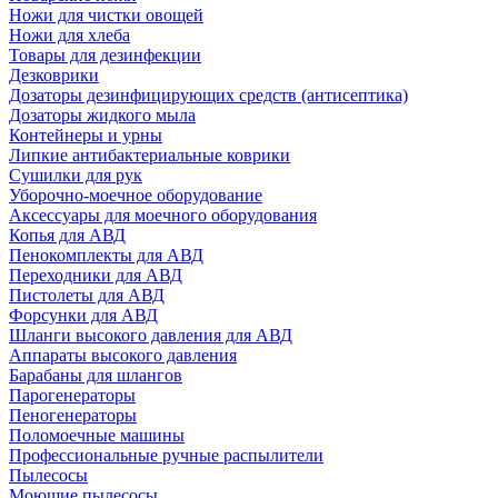
Ножи для чистки овощей
Ножи для хлеба
Товары для дезинфекции
Дезковрики
Дозаторы дезинфицирующих средств (антисептика)
Дозаторы жидкого мыла
Контейнеры и урны
Липкие антибактериальные коврики
Сушилки для рук
Уборочно-моечное оборудование
Аксессуары для моечного оборудования
Копья для АВД
Пенокомплекты для АВД
Переходники для АВД
Пистолеты для АВД
Форсунки для АВД
Шланги высокого давления для АВД
Аппараты высокого давления
Барабаны для шлангов
Парогенераторы
Пеногенераторы
Поломоечные машины
Профессиональные ручные распылители
Пылесосы
Моющие пылесосы