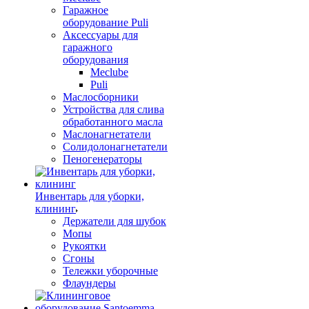
Гаражное
оборудование Puli
Аксессуары для
гаражного
оборудования
Meclube
Puli
Маслосборники
Устройства для слива
обработанного масла
Маслонагнетатели
Солидолонагнетатели
Пеногенераторы
Инвентарь для уборки,
клининг
Держатели для шубок
Мопы
Рукоятки
Сгоны
Тележки уборочные
Флаундеры