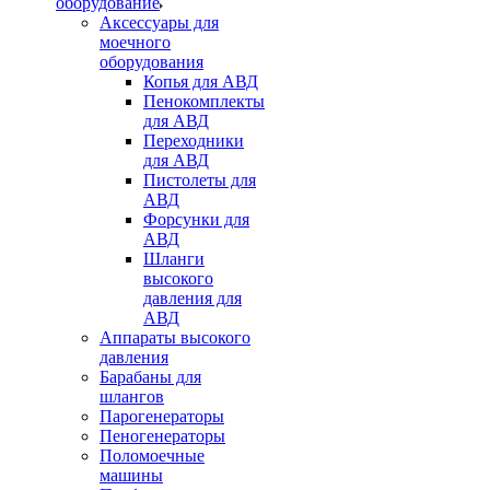
оборудование
Аксессуары для
моечного
оборудования
Копья для АВД
Пенокомплекты
для АВД
Переходники
для АВД
Пистолеты для
АВД
Форсунки для
АВД
Шланги
высокого
давления для
АВД
Аппараты высокого
давления
Барабаны для
шлангов
Парогенераторы
Пеногенераторы
Поломоечные
машины