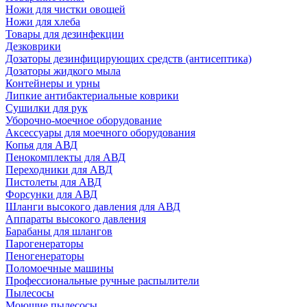
Ножи для чистки овощей
Ножи для хлеба
Товары для дезинфекции
Дезковрики
Дозаторы дезинфицирующих средств (антисептика)
Дозаторы жидкого мыла
Контейнеры и урны
Липкие антибактериальные коврики
Сушилки для рук
Уборочно-моечное оборудование
Аксессуары для моечного оборудования
Копья для АВД
Пенокомплекты для АВД
Переходники для АВД
Пистолеты для АВД
Форсунки для АВД
Шланги высокого давления для АВД
Аппараты высокого давления
Барабаны для шлангов
Парогенераторы
Пеногенераторы
Поломоечные машины
Профессиональные ручные распылители
Пылесосы
Моющие пылесосы