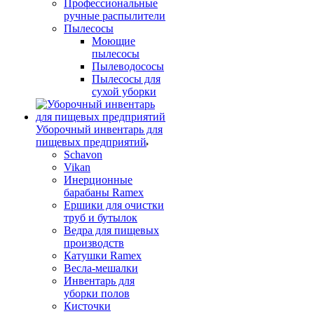
Профессиональные
ручные распылители
Пылесосы
Моющие
пылесосы
Пылеводососы
Пылесосы для
сухой уборки
Уборочный инвентарь для
пищевых предприятий
Schavon
Vikan
Инерционные
барабаны Ramex
Ершики для очистки
труб и бутылок
Ведра для пищевых
производств
Катушки Ramex
Весла-мешалки
Инвентарь для
уборки полов
Кисточки