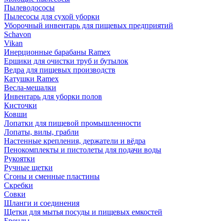
Пылеводососы
Пылесосы для сухой уборки
Уборочный инвентарь для пищевых предприятий
Schavon
Vikan
Инерционные барабаны Ramex
Ершики для очистки труб и бутылок
Ведра для пищевых производств
Катушки Ramex
Весла-мешалки
Инвентарь для уборки полов
Кисточки
Ковши
Лопатки для пищевой промышленности
Лопаты, вилы, грабли
Настенные крепления, держатели и вёдра
Пенокомплекты и пистолеты для подачи воды
Рукоятки
Ручные щетки
Сгоны и сменные пластины
Скребки
Совки
Шланги и соединения
Щетки для мытья посуды и пищевых емкостей
Бренды