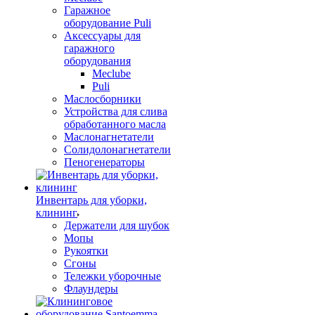
Гаражное
оборудование Puli
Аксессуары для
гаражного
оборудования
Meclube
Puli
Маслосборники
Устройства для слива
обработанного масла
Маслонагнетатели
Солидолонагнетатели
Пеногенераторы
Инвентарь для уборки,
клининг
Держатели для шубок
Мопы
Рукоятки
Сгоны
Тележки уборочные
Флаундеры