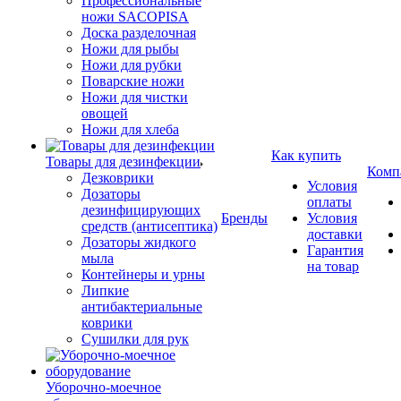
Профессиональные
ножи SACOPISA
Доска разделочная
Ножи для рыбы
Ножи для рубки
Поварские ножи
Ножи для чистки
овощей
Ножи для хлеба
Как купить
Товары для дезинфекции
Комп
Дезковрики
Условия
Дозаторы
оплаты
дезинфицирующих
Бренды
Условия
средств (антисептика)
доставки
Дозаторы жидкого
Гарантия
мыла
на товар
Контейнеры и урны
Липкие
антибактериальные
коврики
Сушилки для рук
Уборочно-моечное