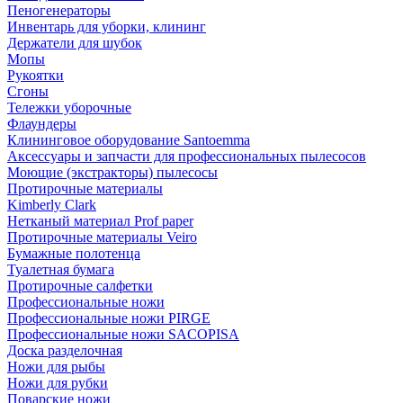
Пеногенераторы
Инвентарь для уборки, клининг
Держатели для шубок
Мопы
Рукоятки
Сгоны
Тележки уборочные
Флаундеры
Клининговое оборудование Santoemma
Аксессуары и запчасти для профессиональных пылесосов
Моющие (экстракторы) пылесосы
Протирочные материалы
Kimberly Clark
Нетканый материал Prof paper
Протирочные материалы Veiro
Бумажные полотенца
Туалетная бумага
Протирочные салфетки
Профессиональные ножи
Профессиональные ножи PIRGE
Профессиональные ножи SACOPISA
Доска разделочная
Ножи для рыбы
Ножи для рубки
Поварские ножи