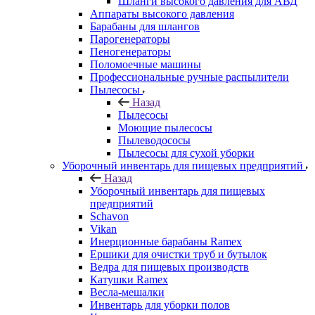
Шланги высокого давления для АВД
Аппараты высокого давления
Барабаны для шлангов
Парогенераторы
Пеногенераторы
Поломоечные машины
Профессиональные ручные распылители
Пылесосы
Назад
Пылесосы
Моющие пылесосы
Пылеводососы
Пылесосы для сухой уборки
Уборочный инвентарь для пищевых предприятий
Назад
Уборочный инвентарь для пищевых
предприятий
Schavon
Vikan
Инерционные барабаны Ramex
Ершики для очистки труб и бутылок
Ведра для пищевых производств
Катушки Ramex
Весла-мешалки
Инвентарь для уборки полов