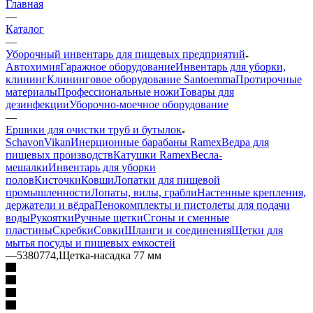
Главная
—
Каталог
—
Уборочный инвентарь для пищевых предприятий
Автохимия
Гаражное оборудование
Инвентарь для уборки,
клининг
Клининговое оборудование Santoemma
Протирочные
материалы
Профессиональные ножи
Товары для
дезинфекции
Уборочно-моечное оборудование
—
Ершики для очистки труб и бутылок
Schavon
Vikan
Инерционные барабаны Ramex
Ведра для
пищевых производств
Катушки Ramex
Весла-
мешалки
Инвентарь для уборки
полов
Кисточки
Ковши
Лопатки для пищевой
промышленности
Лопаты, вилы, грабли
Настенные крепления,
держатели и вёдра
Пенокомплекты и пистолеты для подачи
воды
Рукоятки
Ручные щетки
Сгоны и сменные
пластины
Скребки
Совки
Шланги и соединения
Щетки для
мытья посуды и пищевых емкостей
—
5380774,Щетка-насадка 77 мм