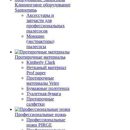
Клининговое оборудование
Santoemma
Аксессуары и
запчасти для
профессиональных
пылесосов
Моющие
(экстракторы)
пылесосы
Протирочные материалы
Kimberly Clark
Нетканый материал
Prof paper
Протирочные
материалы Veiro
Бумажные полотенца
Туалетная бумага
Протирочные
салфетки
Профессиональные ножи
Профессиональные
ножи PIRGE