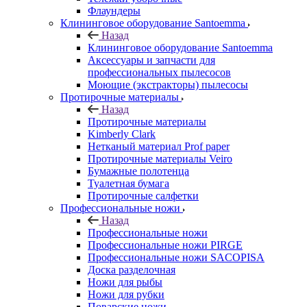
Флаундеры
Клининговое оборудование Santoemma
Назад
Клининговое оборудование Santoemma
Аксессуары и запчасти для
профессиональных пылесосов
Моющие (экстракторы) пылесосы
Протирочные материалы
Назад
Протирочные материалы
Kimberly Clark
Нетканый материал Prof paper
Протирочные материалы Veiro
Бумажные полотенца
Туалетная бумага
Протирочные салфетки
Профессиональные ножи
Назад
Профессиональные ножи
Профессиональные ножи PIRGE
Профессиональные ножи SACOPISA
Доска разделочная
Ножи для рыбы
Ножи для рубки
Поварские ножи