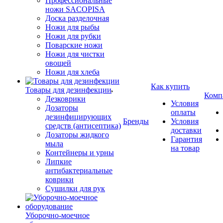
Профессиональные
ножи SACOPISA
Доска разделочная
Ножи для рыбы
Ножи для рубки
Поварские ножи
Ножи для чистки
овощей
Ножи для хлеба
Как купить
Товары для дезинфекции
Комп
Дезковрики
Условия
Дозаторы
оплаты
дезинфицирующих
Бренды
Условия
средств (антисептика)
доставки
Дозаторы жидкого
Гарантия
мыла
на товар
Контейнеры и урны
Липкие
антибактериальные
коврики
Сушилки для рук
Уборочно-моечное