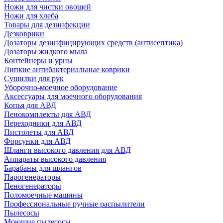
Ножи для чистки овощей
Ножи для хлеба
Товары для дезинфекции
Дезковрики
Дозаторы дезинфицирующих средств (антисептика)
Дозаторы жидкого мыла
Контейнеры и урны
Липкие антибактериальные коврики
Сушилки для рук
Уборочно-моечное оборудование
Аксессуары для моечного оборудования
Копья для АВД
Пенокомплекты для АВД
Переходники для АВД
Пистолеты для АВД
Форсунки для АВД
Шланги высокого давления для АВД
Аппараты высокого давления
Барабаны для шлангов
Парогенераторы
Пеногенераторы
Поломоечные машины
Профессиональные ручные распылители
Пылесосы
Моющие пылесосы