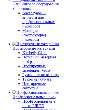
Клининговое оборудование
Santoemma
Аксессуары и
запчасти для
профессиональных
пылесосов
Моющие
(экстракторы)
пылесосы
Протирочные материалы
Kimberly Clark
Нетканый материал
Prof paper
Протирочные
материалы Veiro
Бумажные полотенца
Туалетная бумага
Протирочные
салфетки
Профессиональные ножи
Профессиональные
ножи PIRGE