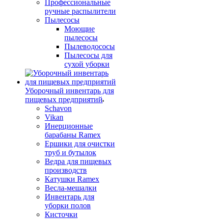
Профессиональные
ручные распылители
Пылесосы
Моющие
пылесосы
Пылеводососы
Пылесосы для
сухой уборки
Уборочный инвентарь для
пищевых предприятий
Schavon
Vikan
Инерционные
барабаны Ramex
Ершики для очистки
труб и бутылок
Ведра для пищевых
производств
Катушки Ramex
Весла-мешалки
Инвентарь для
уборки полов
Кисточки