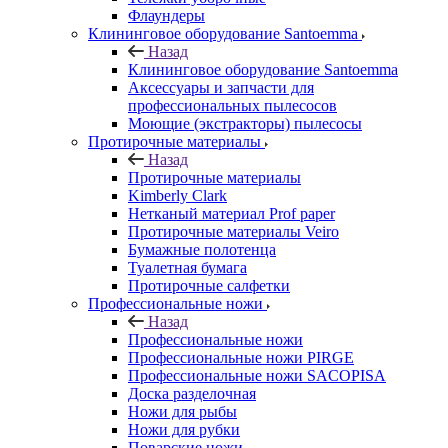
Флаундеры
Клининговое оборудование Santoemma
Назад
Клининговое оборудование Santoemma
Аксессуары и запчасти для
профессиональных пылесосов
Моющие (экстракторы) пылесосы
Протирочные материалы
Назад
Протирочные материалы
Kimberly Clark
Нетканый материал Prof paper
Протирочные материалы Veiro
Бумажные полотенца
Туалетная бумага
Протирочные салфетки
Профессиональные ножи
Назад
Профессиональные ножи
Профессиональные ножи PIRGE
Профессиональные ножи SACOPISA
Доска разделочная
Ножи для рыбы
Ножи для рубки
Поварские ножи