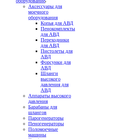
оборудование
Аксессуары для
моечного
оборудования
Копья для АВД
Пенокомплекты
для АВД
Переходники
для АВД
Пистолеты для
АВД
Форсунки для
АВД
Шланги
высокого
давления для
АВД
Аппараты высокого
давления
Барабаны для
шлангов
Парогенераторы
Пеногенераторы
Поломоечные
машины