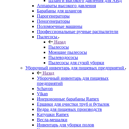
Шланги высокого давления для АВД
Аппараты высокого давления
Барабаны для шлангов
Парогенераторы
Пеногенераторы
Поломоечные машины
Профессиональные ручные распылители
Пылесосы
Назад
Пылесосы
Моющие пылесосы
Пылеводососы
Пылесосы для сухой уборки
Уборочный инвентарь для пищевых предприятий
Назад
Уборочный инвентарь для пищевых
предприятий
Schavon
Vikan
Инерционные барабаны Ramex
Ершики для очистки труб и бутылок
Ведра для пищевых производств
Катушки Ramex
Весла-мешалки
Инвентарь для уборки полов