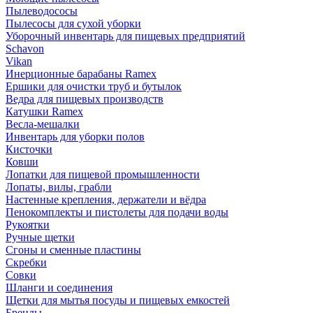
Пылеводососы
Пылесосы для сухой уборки
Уборочный инвентарь для пищевых предприятий
Schavon
Vikan
Инерционные барабаны Ramex
Ершики для очистки труб и бутылок
Ведра для пищевых производств
Катушки Ramex
Весла-мешалки
Инвентарь для уборки полов
Кисточки
Ковши
Лопатки для пищевой промышленности
Лопаты, вилы, грабли
Настенные крепления, держатели и вёдра
Пенокомплекты и пистолеты для подачи воды
Рукоятки
Ручные щетки
Сгоны и сменные пластины
Скребки
Совки
Шланги и соединения
Щетки для мытья посуды и пищевых емкостей
Бренды