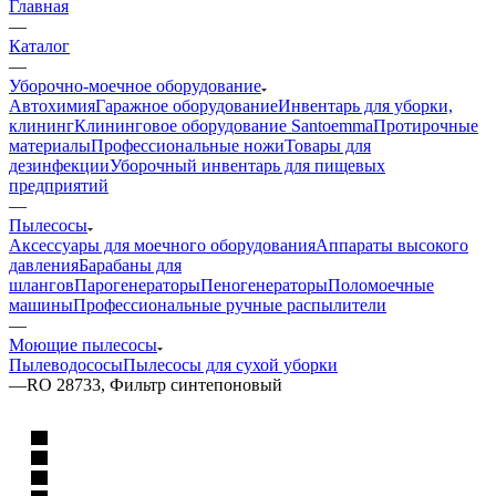
Главная
—
Каталог
—
Уборочно-моечное оборудование
Автохимия
Гаражное оборудование
Инвентарь для уборки,
клининг
Клининговое оборудование Santoemma
Протирочные
материалы
Профессиональные ножи
Товары для
дезинфекции
Уборочный инвентарь для пищевых
предприятий
—
Пылесосы
Аксессуары для моечного оборудования
Аппараты высокого
давления
Барабаны для
шлангов
Парогенераторы
Пеногенераторы
Поломоечные
машины
Профессиональные ручные распылители
—
Моющие пылесосы
Пылеводососы
Пылесосы для сухой уборки
—
RO 28733, Фильтр синтепоновый