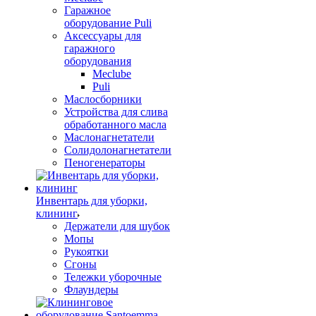
Гаражное
оборудование Puli
Аксессуары для
гаражного
оборудования
Meclube
Puli
Маслосборники
Устройства для слива
обработанного масла
Маслонагнетатели
Солидолонагнетатели
Пеногенераторы
Инвентарь для уборки,
клининг
Держатели для шубок
Мопы
Рукоятки
Сгоны
Тележки уборочные
Флаундеры