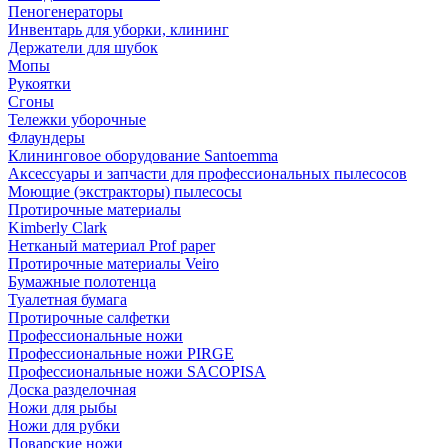
Пеногенераторы
Инвентарь для уборки, клининг
Держатели для шубок
Мопы
Рукоятки
Сгоны
Тележки уборочные
Флаундеры
Клининговое оборудование Santoemma
Аксессуары и запчасти для профессиональных пылесосов
Моющие (экстракторы) пылесосы
Протирочные материалы
Kimberly Clark
Нетканый материал Prof paper
Протирочные материалы Veiro
Бумажные полотенца
Туалетная бумага
Протирочные салфетки
Профессиональные ножи
Профессиональные ножи PIRGE
Профессиональные ножи SACOPISA
Доска разделочная
Ножи для рыбы
Ножи для рубки
Поварские ножи