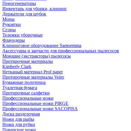
Пеногенераторы
Инвентарь для уборки, клининг
Держатели для шубок
Мопы
Рукоятки
Сгоны
Тележки уборочные
Флаундеры
Клининговое оборудование Santoemma
Аксессуары и запчасти для профессиональных пылесосов
Моющие (экстракторы) пылесосы
Протирочные материалы
Kimberly Clark
Нетканый материал Prof paper
Протирочные материалы Veiro
Бумажные полотенца
Туалетная бумага
Протирочные салфетки
Профессиональные ножи
Профессиональные ножи PIRGE
Профессиональные ножи SACOPISA
Доска разделочная
Ножи для рыбы
Ножи для рубки
Поварские ножи