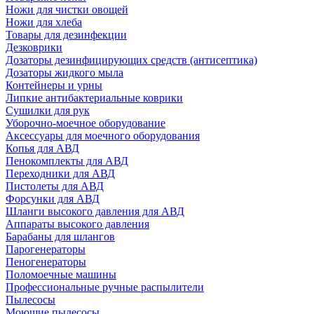
Ножи для чистки овощей
Ножи для хлеба
Товары для дезинфекции
Дезковрики
Дозаторы дезинфицирующих средств (антисептика)
Дозаторы жидкого мыла
Контейнеры и урны
Липкие антибактериальные коврики
Сушилки для рук
Уборочно-моечное оборудование
Аксессуары для моечного оборудования
Копья для АВД
Пенокомплекты для АВД
Переходники для АВД
Пистолеты для АВД
Форсунки для АВД
Шланги высокого давления для АВД
Аппараты высокого давления
Барабаны для шлангов
Парогенераторы
Пеногенераторы
Поломоечные машины
Профессиональные ручные распылители
Пылесосы
Моющие пылесосы