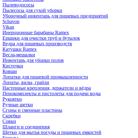
Пылеводососы
Пылесосы для сухой уборки
Уборочный инвентарь для пищевых предприятий
Schavon
Vikan
Инерционные барабаны Ramex
Ершики для очистки труб и бутылок
Ведра для пищевых производств
Катушки Ramex
Весла-мешалки
Инвентарь для уборки полов
Кисточки
Ковши
Лопатки для пищевой промышленности
Лопаты, вилы, грабли
Настенные крепления, держатели и вёдра
Пенокомплекты и пистолеты для подачи воды
Рукоятки
Ручные щетки
Сгоны и сменные пластины
Скребки
Совки
Шланги и соединения
Щетки для мытья посуды и пищевых емкостей
Бренды