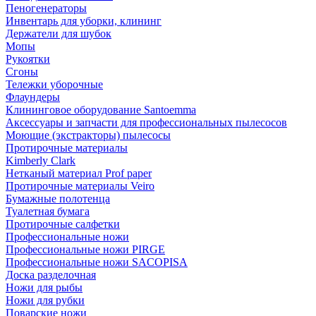
Пеногенераторы
Инвентарь для уборки, клининг
Держатели для шубок
Мопы
Рукоятки
Сгоны
Тележки уборочные
Флаундеры
Клининговое оборудование Santoemma
Аксессуары и запчасти для профессиональных пылесосов
Моющие (экстракторы) пылесосы
Протирочные материалы
Kimberly Clark
Нетканый материал Prof paper
Протирочные материалы Veiro
Бумажные полотенца
Туалетная бумага
Протирочные салфетки
Профессиональные ножи
Профессиональные ножи PIRGE
Профессиональные ножи SACOPISA
Доска разделочная
Ножи для рыбы
Ножи для рубки
Поварские ножи