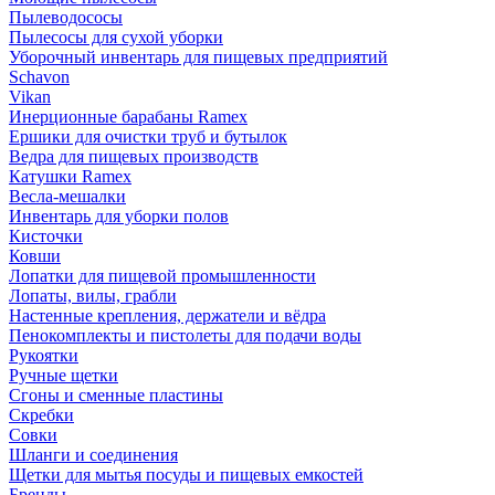
Пылеводососы
Пылесосы для сухой уборки
Уборочный инвентарь для пищевых предприятий
Schavon
Vikan
Инерционные барабаны Ramex
Ершики для очистки труб и бутылок
Ведра для пищевых производств
Катушки Ramex
Весла-мешалки
Инвентарь для уборки полов
Кисточки
Ковши
Лопатки для пищевой промышленности
Лопаты, вилы, грабли
Настенные крепления, держатели и вёдра
Пенокомплекты и пистолеты для подачи воды
Рукоятки
Ручные щетки
Сгоны и сменные пластины
Скребки
Совки
Шланги и соединения
Щетки для мытья посуды и пищевых емкостей
Бренды