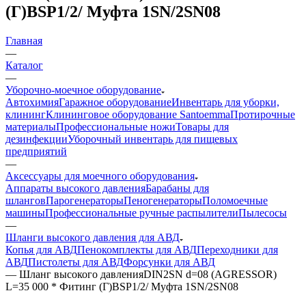
(Г)BSP1/2/ Mуфта 1SN/2SN08
Главная
—
Каталог
—
Уборочно-моечное оборудование
Автохимия
Гаражное оборудование
Инвентарь для уборки,
клининг
Клининговое оборудование Santoemma
Протирочные
материалы
Профессиональные ножи
Товары для
дезинфекции
Уборочный инвентарь для пищевых
предприятий
—
Аксессуары для моечного оборудования
Аппараты высокого давления
Барабаны для
шлангов
Парогенераторы
Пеногенераторы
Поломоечные
машины
Профессиональные ручные распылители
Пылесосы
—
Шланги высокого давления для АВД
Копья для АВД
Пенокомплекты для АВД
Переходники для
АВД
Пистолеты для АВД
Форсунки для АВД
—
Шланг высокого давленияDIN2SN d=08 (AGRESSOR)
L=35 000 * Фитинг (Г)BSP1/2/ Mуфта 1SN/2SN08