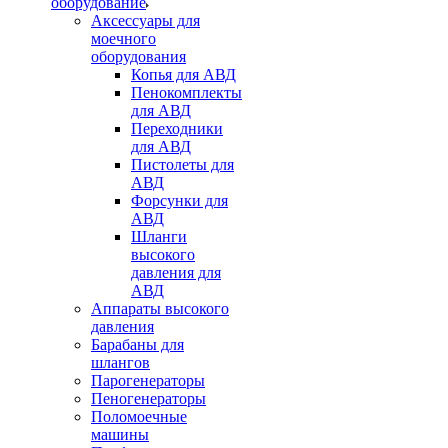
оборудование
Аксессуары для
моечного
оборудования
Копья для АВД
Пенокомплекты
для АВД
Переходники
для АВД
Пистолеты для
АВД
Форсунки для
АВД
Шланги
высокого
давления для
АВД
Аппараты высокого
давления
Барабаны для
шлангов
Парогенераторы
Пеногенераторы
Поломоечные
машины