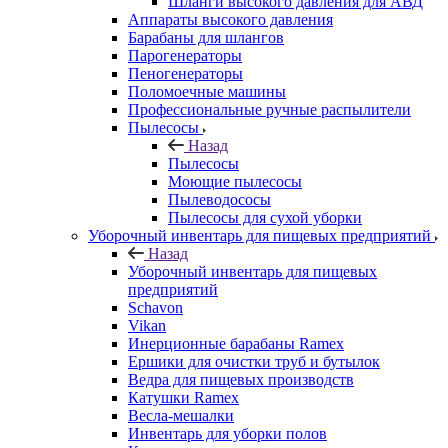
Шланги высокого давления для АВД
Аппараты высокого давления
Барабаны для шлангов
Парогенераторы
Пеногенераторы
Поломоечные машины
Профессиональные ручные распылители
Пылесосы
Назад
Пылесосы
Моющие пылесосы
Пылеводососы
Пылесосы для сухой уборки
Уборочный инвентарь для пищевых предприятий
Назад
Уборочный инвентарь для пищевых
предприятий
Schavon
Vikan
Инерционные барабаны Ramex
Ершики для очистки труб и бутылок
Ведра для пищевых производств
Катушки Ramex
Весла-мешалки
Инвентарь для уборки полов