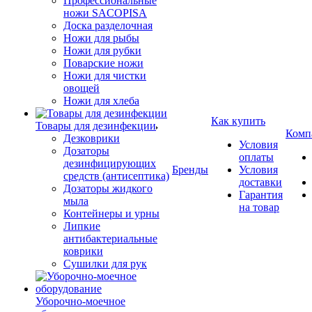
Профессиональные
ножи SACOPISA
Доска разделочная
Ножи для рыбы
Ножи для рубки
Поварские ножи
Ножи для чистки
овощей
Ножи для хлеба
Как купить
Товары для дезинфекции
Комп
Дезковрики
Условия
Дозаторы
оплаты
дезинфицирующих
Бренды
Условия
средств (антисептика)
доставки
Дозаторы жидкого
Гарантия
мыла
на товар
Контейнеры и урны
Липкие
антибактериальные
коврики
Сушилки для рук
Уборочно-моечное