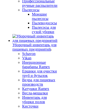
Профессиональные
ручные распылители
Пылесосы
Моющие
пылесосы
Пылеводососы
Пылесосы для
сухой уборки
Уборочный инвентарь для
пищевых предприятий
Schavon
Vikan
Инерционные
барабаны Ramex
Ершики для очистки
труб и бутылок
Ведра для пищевых
производств
Катушки Ramex
Весла-мешалки
Инвентарь для
уборки полов
Кисточки