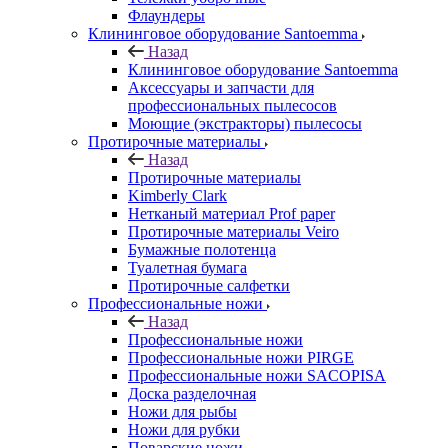
Флаундеры
Клининговое оборудование Santoemma
Назад
Клининговое оборудование Santoemma
Аксессуары и запчасти для
профессиональных пылесосов
Моющие (экстракторы) пылесосы
Протирочные материалы
Назад
Протирочные материалы
Kimberly Clark
Нетканый материал Prof paper
Протирочные материалы Veiro
Бумажные полотенца
Туалетная бумага
Протирочные салфетки
Профессиональные ножи
Назад
Профессиональные ножи
Профессиональные ножи PIRGE
Профессиональные ножи SACOPISA
Доска разделочная
Ножи для рыбы
Ножи для рубки
Поварские ножи