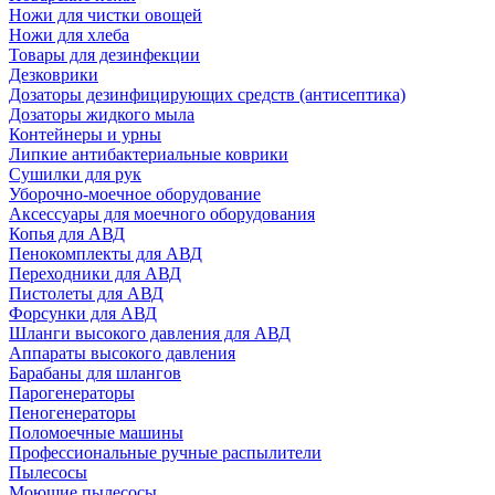
Ножи для чистки овощей
Ножи для хлеба
Товары для дезинфекции
Дезковрики
Дозаторы дезинфицирующих средств (антисептика)
Дозаторы жидкого мыла
Контейнеры и урны
Липкие антибактериальные коврики
Сушилки для рук
Уборочно-моечное оборудование
Аксессуары для моечного оборудования
Копья для АВД
Пенокомплекты для АВД
Переходники для АВД
Пистолеты для АВД
Форсунки для АВД
Шланги высокого давления для АВД
Аппараты высокого давления
Барабаны для шлангов
Парогенераторы
Пеногенераторы
Поломоечные машины
Профессиональные ручные распылители
Пылесосы
Моющие пылесосы