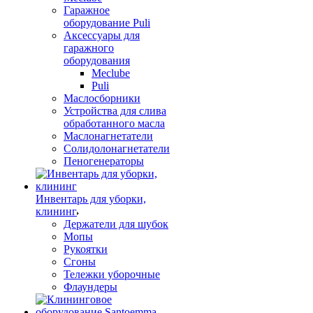
Гаражное
оборудование Puli
Аксессуары для
гаражного
оборудования
Meclube
Puli
Маслосборники
Устройства для слива
обработанного масла
Маслонагнетатели
Солидолонагнетатели
Пеногенераторы
Инвентарь для уборки,
клининг
Держатели для шубок
Мопы
Рукоятки
Сгоны
Тележки уборочные
Флаундеры