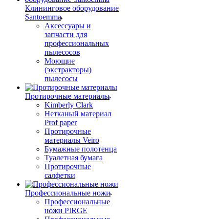
Клининговое оборудование
Santoemma
Аксессуары и
запчасти для
профессиональных
пылесосов
Моющие
(экстракторы)
пылесосы
Протирочные материалы
Kimberly Clark
Нетканый материал
Prof paper
Протирочные
материалы Veiro
Бумажные полотенца
Туалетная бумага
Протирочные
салфетки
Профессиональные ножи
Профессиональные
ножи PIRGE