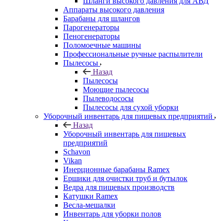
Шланги высокого давления для АВД
Аппараты высокого давления
Барабаны для шлангов
Парогенераторы
Пеногенераторы
Поломоечные машины
Профессиональные ручные распылители
Пылесосы
Назад
Пылесосы
Моющие пылесосы
Пылеводососы
Пылесосы для сухой уборки
Уборочный инвентарь для пищевых предприятий
Назад
Уборочный инвентарь для пищевых
предприятий
Schavon
Vikan
Инерционные барабаны Ramex
Ершики для очистки труб и бутылок
Ведра для пищевых производств
Катушки Ramex
Весла-мешалки
Инвентарь для уборки полов