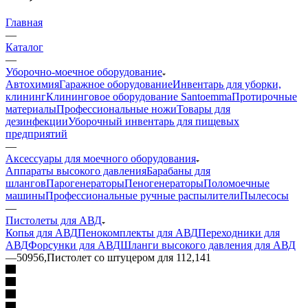
Главная
—
Каталог
—
Уборочно-моечное оборудование
Автохимия
Гаражное оборудование
Инвентарь для уборки,
клининг
Клининговое оборудование Santoemma
Протирочные
материалы
Профессиональные ножи
Товары для
дезинфекции
Уборочный инвентарь для пищевых
предприятий
—
Аксессуары для моечного оборудования
Аппараты высокого давления
Барабаны для
шлангов
Парогенераторы
Пеногенераторы
Поломоечные
машины
Профессиональные ручные распылители
Пылесосы
—
Пистолеты для АВД
Копья для АВД
Пенокомплекты для АВД
Переходники для
АВД
Форсунки для АВД
Шланги высокого давления для АВД
—
50956,Пистолет со штуцером для 112,141