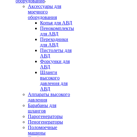
оборудование
Аксессуары для
моечного
оборудования
Копья для АВД
Пенокомплекты
для АВД
Переходники
для АВД
Пистолеты для
АВД
Форсунки для
АВД
Шланги
высокого
давления для
АВД
Аппараты высокого
давления
Барабаны для
шлангов
Парогенераторы
Пеногенераторы
Поломоечные
машины