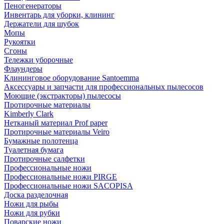
Пеногенераторы
Инвентарь для уборки, клининг
Держатели для шубок
Мопы
Рукоятки
Сгоны
Тележки уборочные
Флаундеры
Клининговое оборудование Santoemma
Аксессуары и запчасти для профессиональных пылесосов
Моющие (экстракторы) пылесосы
Протирочные материалы
Kimberly Clark
Нетканый материал Prof paper
Протирочные материалы Veiro
Бумажные полотенца
Туалетная бумага
Протирочные салфетки
Профессиональные ножи
Профессиональные ножи PIRGE
Профессиональные ножи SACOPISA
Доска разделочная
Ножи для рыбы
Ножи для рубки
Поварские ножи