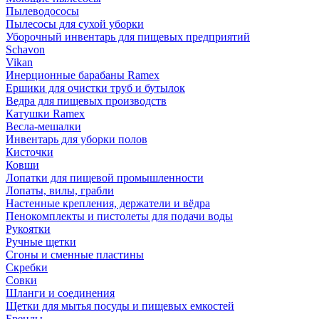
Пылеводососы
Пылесосы для сухой уборки
Уборочный инвентарь для пищевых предприятий
Schavon
Vikan
Инерционные барабаны Ramex
Ершики для очистки труб и бутылок
Ведра для пищевых производств
Катушки Ramex
Весла-мешалки
Инвентарь для уборки полов
Кисточки
Ковши
Лопатки для пищевой промышленности
Лопаты, вилы, грабли
Настенные крепления, держатели и вёдра
Пенокомплекты и пистолеты для подачи воды
Рукоятки
Ручные щетки
Сгоны и сменные пластины
Скребки
Совки
Шланги и соединения
Щетки для мытья посуды и пищевых емкостей
Бренды