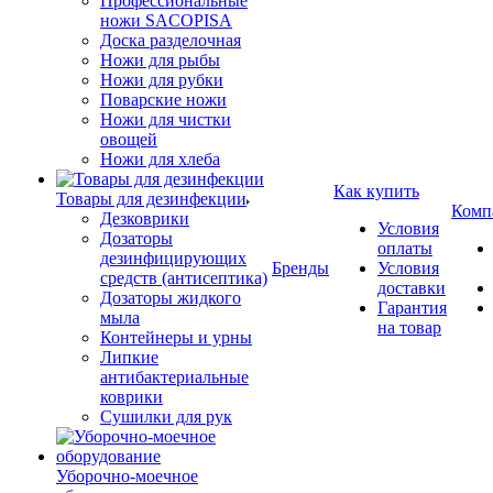
Профессиональные
ножи SACOPISA
Доска разделочная
Ножи для рыбы
Ножи для рубки
Поварские ножи
Ножи для чистки
овощей
Ножи для хлеба
Как купить
Товары для дезинфекции
Комп
Дезковрики
Условия
Дозаторы
оплаты
дезинфицирующих
Бренды
Условия
средств (антисептика)
доставки
Дозаторы жидкого
Гарантия
мыла
на товар
Контейнеры и урны
Липкие
антибактериальные
коврики
Сушилки для рук
Уборочно-моечное