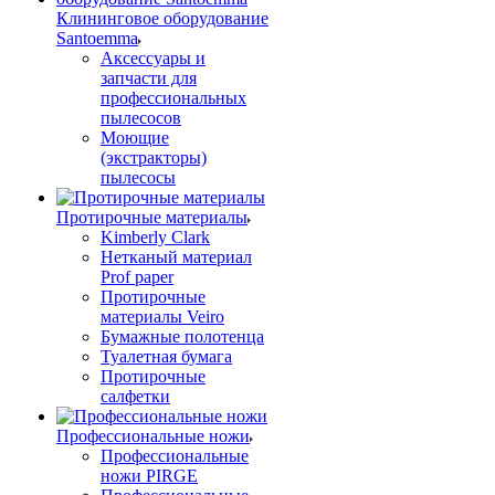
Клининговое оборудование
Santoemma
Аксессуары и
запчасти для
профессиональных
пылесосов
Моющие
(экстракторы)
пылесосы
Протирочные материалы
Kimberly Clark
Нетканый материал
Prof paper
Протирочные
материалы Veiro
Бумажные полотенца
Туалетная бумага
Протирочные
салфетки
Профессиональные ножи
Профессиональные
ножи PIRGE