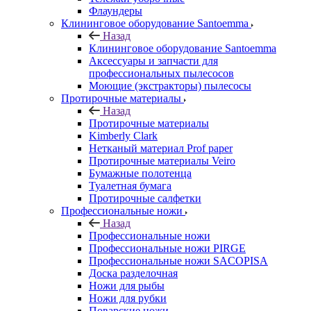
Флаундеры
Клининговое оборудование Santoemma
Назад
Клининговое оборудование Santoemma
Аксессуары и запчасти для
профессиональных пылесосов
Моющие (экстракторы) пылесосы
Протирочные материалы
Назад
Протирочные материалы
Kimberly Clark
Нетканый материал Prof paper
Протирочные материалы Veiro
Бумажные полотенца
Туалетная бумага
Протирочные салфетки
Профессиональные ножи
Назад
Профессиональные ножи
Профессиональные ножи PIRGE
Профессиональные ножи SACOPISA
Доска разделочная
Ножи для рыбы
Ножи для рубки
Поварские ножи