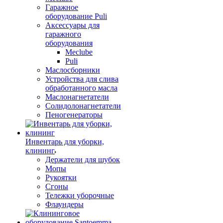
Гаражное
оборудование Puli
Аксессуары для
гаражного
оборудования
Meclube
Puli
Маслосборники
Устройства для слива
обработанного масла
Маслонагнетатели
Солидолонагнетатели
Пеногенераторы
Инвентарь для уборки,
клининг
Держатели для шубок
Мопы
Рукоятки
Сгоны
Тележки уборочные
Флаундеры