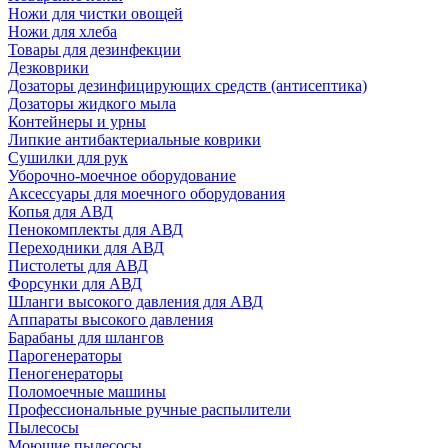
Ножи для чистки овощей
Ножи для хлеба
Товары для дезинфекции
Дезковрики
Дозаторы дезинфицирующих средств (антисептика)
Дозаторы жидкого мыла
Контейнеры и урны
Липкие антибактериальные коврики
Сушилки для рук
Уборочно-моечное оборудование
Аксессуары для моечного оборудования
Копья для АВД
Пенокомплекты для АВД
Переходники для АВД
Пистолеты для АВД
Форсунки для АВД
Шланги высокого давления для АВД
Аппараты высокого давления
Барабаны для шлангов
Парогенераторы
Пеногенераторы
Поломоечные машины
Профессиональные ручные распылители
Пылесосы
Моющие пылесосы