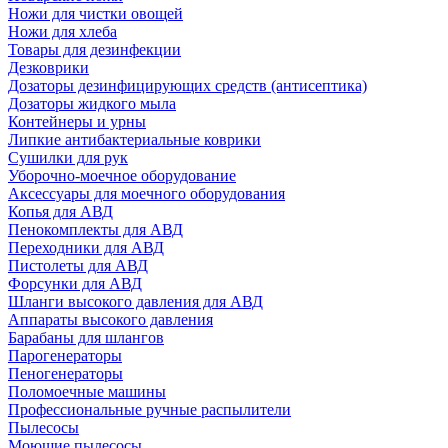
Ножи для чистки овощей
Ножи для хлеба
Товары для дезинфекции
Дезковрики
Дозаторы дезинфицирующих средств (антисептика)
Дозаторы жидкого мыла
Контейнеры и урны
Липкие антибактериальные коврики
Сушилки для рук
Уборочно-моечное оборудование
Аксессуары для моечного оборудования
Копья для АВД
Пенокомплекты для АВД
Переходники для АВД
Пистолеты для АВД
Форсунки для АВД
Шланги высокого давления для АВД
Аппараты высокого давления
Барабаны для шлангов
Парогенераторы
Пеногенераторы
Поломоечные машины
Профессиональные ручные распылители
Пылесосы
Моющие пылесосы