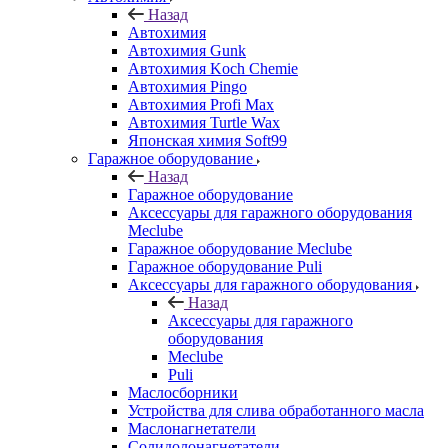
Назад
Автохимия
Автохимия Gunk
Автохимия Koch Chemie
Автохимия Pingo
Автохимия Profi Max
Автохимия Turtle Wax
Японская химия Soft99
Гаражное оборудование
Назад
Гаражное оборудование
Аксессуары для гаражного оборудования
Meclube
Гаражное оборудование Meclube
Гаражное оборудование Puli
Аксессуары для гаражного оборудования
Назад
Аксессуары для гаражного
оборудования
Meclube
Puli
Маслосборники
Устройства для слива обработанного масла
Маслонагнетатели
Солидолонагнетатели