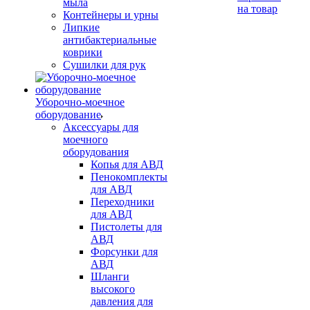
мыла
на товар
Контейнеры и урны
Липкие
антибактериальные
коврики
Сушилки для рук
Уборочно-моечное
оборудование
Аксессуары для
моечного
оборудования
Копья для АВД
Пенокомплекты
для АВД
Переходники
для АВД
Пистолеты для
АВД
Форсунки для
АВД
Шланги
высокого
давления для