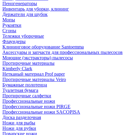
Пеногенераторы
Инвентарь для уборки, клининг
Держатели для шубок
Мопы
Рукоятки
Сгоны
Тележки уборочные
Флаундеры
Клининговое оборудование Santoemma
Аксессуары и запчасти для профессиональных пылесосов
Моющие (экстракторы) пылесосы
Протирочные материалы
Kimberly Clark
Нетканый материал Prof paper
Протирочные материалы Veiro
Бумажные полотенца
Туалетная бумага
Протирочные салфетки
Профессиональные ножи
Профессиональные ножи PIRGE
Профессиональные ножи SACOPISA
Доска разделочная
Ножи для рыбы
Ножи для рубки
Поварские ножи