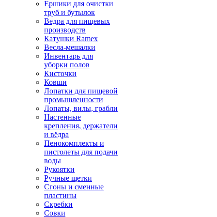
Ершики для очистки
труб и бутылок
Ведра для пищевых
производств
Катушки Ramex
Весла-мешалки
Инвентарь для
уборки полов
Кисточки
Ковши
Лопатки для пищевой
промышленности
Лопаты, вилы, грабли
Настенные
крепления, держатели
и вёдра
Пенокомплекты и
пистолеты для подачи
воды
Рукоятки
Ручные щетки
Сгоны и сменные
пластины
Скребки
Совки