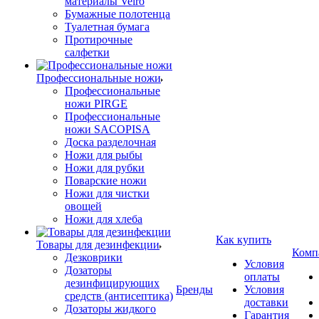
материалы Veiro
Бумажные полотенца
Туалетная бумага
Протирочные
салфетки
Профессиональные ножи
Профессиональные
ножи PIRGE
Профессиональные
ножи SACOPISA
Доска разделочная
Ножи для рыбы
Ножи для рубки
Поварские ножи
Ножи для чистки
овощей
Ножи для хлеба
Как купить
Товары для дезинфекции
Комп
Дезковрики
Условия
Дозаторы
оплаты
дезинфицирующих
Бренды
Условия
средств (антисептика)
доставки
Дозаторы жидкого
Гарантия