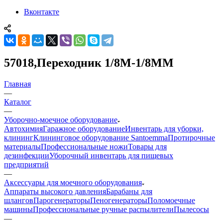
Вконтакте
57018,Переходник 1/8М-1/8МM
Главная
—
Каталог
—
Уборочно-моечное оборудование
Автохимия
Гаражное оборудование
Инвентарь для уборки,
клининг
Клининговое оборудование Santoemma
Протирочные
материалы
Профессиональные ножи
Товары для
дезинфекции
Уборочный инвентарь для пищевых
предприятий
—
Аксессуары для моечного оборудования
Аппараты высокого давления
Барабаны для
шлангов
Парогенераторы
Пеногенераторы
Поломоечные
машины
Профессиональные ручные распылители
Пылесосы
—