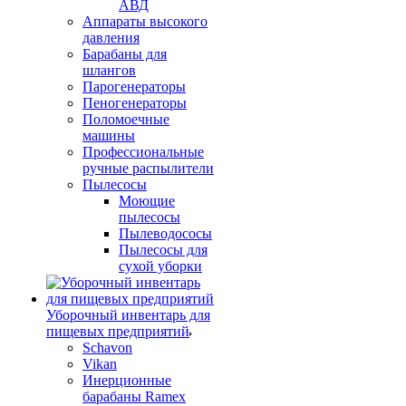
АВД
Аппараты высокого
давления
Барабаны для
шлангов
Парогенераторы
Пеногенераторы
Поломоечные
машины
Профессиональные
ручные распылители
Пылесосы
Моющие
пылесосы
Пылеводососы
Пылесосы для
сухой уборки
Уборочный инвентарь для
пищевых предприятий
Schavon
Vikan
Инерционные
барабаны Ramex