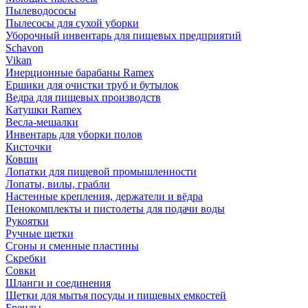
Пылеводососы
Пылесосы для сухой уборки
Уборочный инвентарь для пищевых предприятий
Schavon
Vikan
Инерционные барабаны Ramex
Ершики для очистки труб и бутылок
Ведра для пищевых производств
Катушки Ramex
Весла-мешалки
Инвентарь для уборки полов
Кисточки
Ковши
Лопатки для пищевой промышленности
Лопаты, вилы, грабли
Настенные крепления, держатели и вёдра
Пенокомплекты и пистолеты для подачи воды
Рукоятки
Ручные щетки
Сгоны и сменные пластины
Скребки
Совки
Шланги и соединения
Щетки для мытья посуды и пищевых емкостей
Бренды