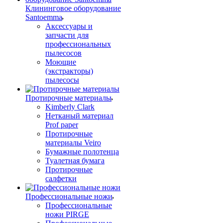
Клининговое оборудование
Santoemma
Аксессуары и
запчасти для
профессиональных
пылесосов
Моющие
(экстракторы)
пылесосы
Протирочные материалы
Kimberly Clark
Нетканый материал
Prof paper
Протирочные
материалы Veiro
Бумажные полотенца
Туалетная бумага
Протирочные
салфетки
Профессиональные ножи
Профессиональные
ножи PIRGE