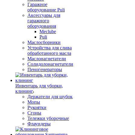
Гаражное
оборудование Puli
Аксессуары для
гаражного
оборудования
Meclube
Puli
Маслосборники
Устройства для слива
обработанного масла
Маслонагнетатели
Солидолонагнетатели
Пеногенераторы
Инвентарь для уборки,
клининг
Держатели для шубок
Мопы
Рукоятки
Сгоны
Тележки уборочные
Флаундеры