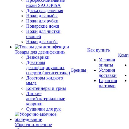
Профессиональные
ножи SACOPISA
Доска разделочная
Ножи для рыбы
Ножи для рубки
Поварские ножи
Ножи для чистки
овощей
Ножи для хлеба
Как купить
Товары для дезинфекции
Комп
Дезковрики
Условия
Дозаторы
оплаты
дезинфицирующих
Бренды
Условия
средств (антисептика)
доставки
Дозаторы жидкого
Гарантия
мыла
на товар
Контейнеры и урны
Липкие
антибактериальные
коврики
Сушилки для рук
Уборочно-моечное