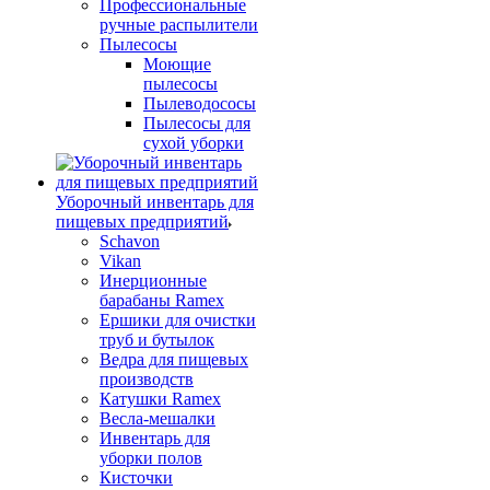
Профессиональные
ручные распылители
Пылесосы
Моющие
пылесосы
Пылеводососы
Пылесосы для
сухой уборки
Уборочный инвентарь для
пищевых предприятий
Schavon
Vikan
Инерционные
барабаны Ramex
Ершики для очистки
труб и бутылок
Ведра для пищевых
производств
Катушки Ramex
Весла-мешалки
Инвентарь для
уборки полов
Кисточки