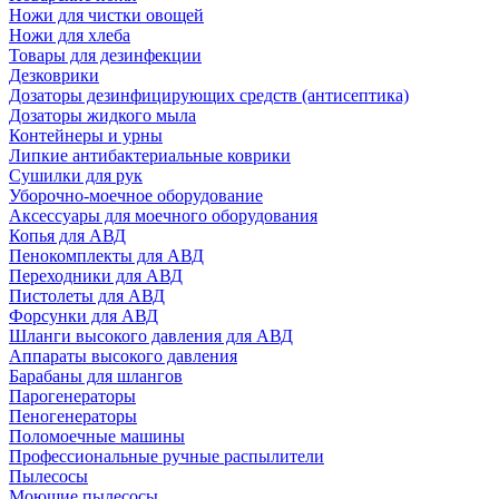
Ножи для чистки овощей
Ножи для хлеба
Товары для дезинфекции
Дезковрики
Дозаторы дезинфицирующих средств (антисептика)
Дозаторы жидкого мыла
Контейнеры и урны
Липкие антибактериальные коврики
Сушилки для рук
Уборочно-моечное оборудование
Аксессуары для моечного оборудования
Копья для АВД
Пенокомплекты для АВД
Переходники для АВД
Пистолеты для АВД
Форсунки для АВД
Шланги высокого давления для АВД
Аппараты высокого давления
Барабаны для шлангов
Парогенераторы
Пеногенераторы
Поломоечные машины
Профессиональные ручные распылители
Пылесосы
Моющие пылесосы