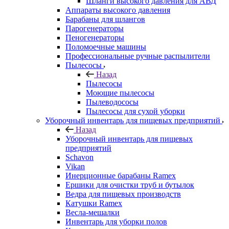
Шланги высокого давления для АВД
Аппараты высокого давления
Барабаны для шлангов
Парогенераторы
Пеногенераторы
Поломоечные машины
Профессиональные ручные распылители
Пылесосы
Назад
Пылесосы
Моющие пылесосы
Пылеводососы
Пылесосы для сухой уборки
Уборочный инвентарь для пищевых предприятий
Назад
Уборочный инвентарь для пищевых
предприятий
Schavon
Vikan
Инерционные барабаны Ramex
Ершики для очистки труб и бутылок
Ведра для пищевых производств
Катушки Ramex
Весла-мешалки
Инвентарь для уборки полов