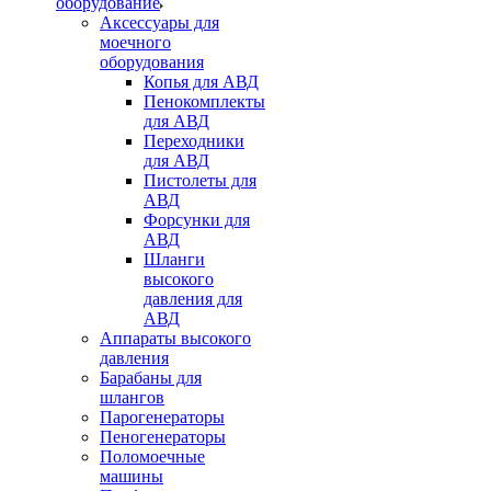
оборудование
Аксессуары для
моечного
оборудования
Копья для АВД
Пенокомплекты
для АВД
Переходники
для АВД
Пистолеты для
АВД
Форсунки для
АВД
Шланги
высокого
давления для
АВД
Аппараты высокого
давления
Барабаны для
шлангов
Парогенераторы
Пеногенераторы
Поломоечные
машины