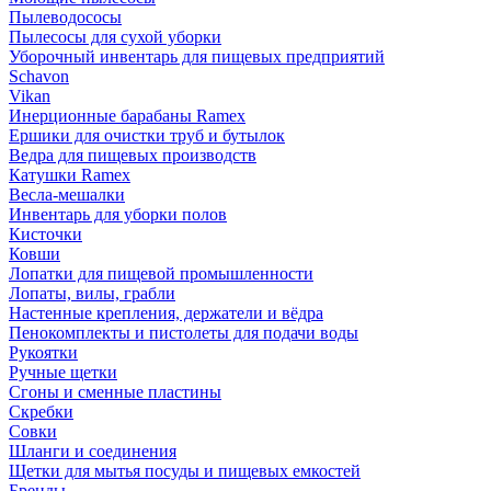
Пылеводососы
Пылесосы для сухой уборки
Уборочный инвентарь для пищевых предприятий
Schavon
Vikan
Инерционные барабаны Ramex
Ершики для очистки труб и бутылок
Ведра для пищевых производств
Катушки Ramex
Весла-мешалки
Инвентарь для уборки полов
Кисточки
Ковши
Лопатки для пищевой промышленности
Лопаты, вилы, грабли
Настенные крепления, держатели и вёдра
Пенокомплекты и пистолеты для подачи воды
Рукоятки
Ручные щетки
Сгоны и сменные пластины
Скребки
Совки
Шланги и соединения
Щетки для мытья посуды и пищевых емкостей
Бренды