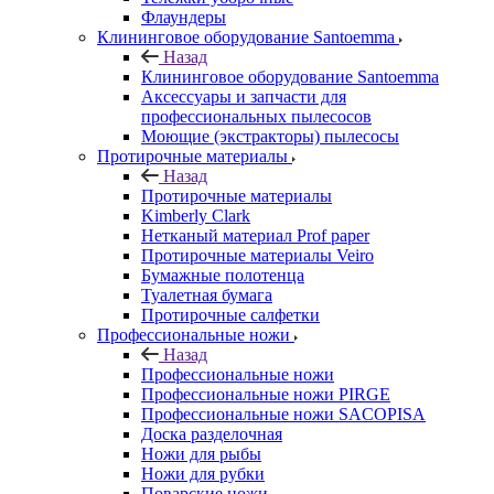
Флаундеры
Клининговое оборудование Santoemma
Назад
Клининговое оборудование Santoemma
Аксессуары и запчасти для
профессиональных пылесосов
Моющие (экстракторы) пылесосы
Протирочные материалы
Назад
Протирочные материалы
Kimberly Clark
Нетканый материал Prof paper
Протирочные материалы Veiro
Бумажные полотенца
Туалетная бумага
Протирочные салфетки
Профессиональные ножи
Назад
Профессиональные ножи
Профессиональные ножи PIRGE
Профессиональные ножи SACOPISA
Доска разделочная
Ножи для рыбы
Ножи для рубки
Поварские ножи