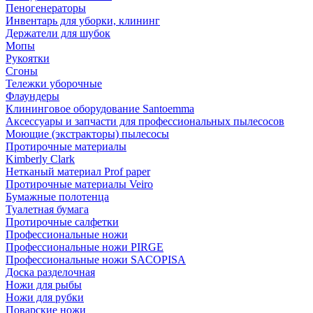
Пеногенераторы
Инвентарь для уборки, клининг
Держатели для шубок
Мопы
Рукоятки
Сгоны
Тележки уборочные
Флаундеры
Клининговое оборудование Santoemma
Аксессуары и запчасти для профессиональных пылесосов
Моющие (экстракторы) пылесосы
Протирочные материалы
Kimberly Clark
Нетканый материал Prof paper
Протирочные материалы Veiro
Бумажные полотенца
Туалетная бумага
Протирочные салфетки
Профессиональные ножи
Профессиональные ножи PIRGE
Профессиональные ножи SACOPISA
Доска разделочная
Ножи для рыбы
Ножи для рубки
Поварские ножи