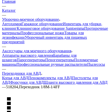
Главная
—
Каталог
—
Уборочно-моечное оборудование
Автохимия
Гаражное оборудование
Инвентарь для уборки,
клининг
Клининговое оборудование Santoemma
Протирочные
материалы
Профессиональные ножи
Товары для
дезинфекции
Уборочный инвентарь для пищевых
предприятий
—
Аксессуары для моечного оборудования
Аппараты высокого давления
Барабаны для
шлангов
Парогенераторы
Пеногенераторы
Поломоечные
машины
Профессиональные ручные распылители
Пылесосы
—
Переходники для АВД
Копья для АВД
Пенокомплекты для АВД
Пистолеты для
АВД
Форсунки для АВД
Шланги высокого давления для АВД
—
518204,Переходник 1/8М-1/4FF