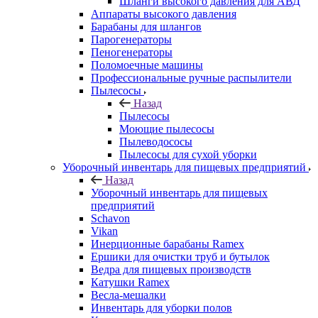
Шланги высокого давления для АВД
Аппараты высокого давления
Барабаны для шлангов
Парогенераторы
Пеногенераторы
Поломоечные машины
Профессиональные ручные распылители
Пылесосы
Назад
Пылесосы
Моющие пылесосы
Пылеводососы
Пылесосы для сухой уборки
Уборочный инвентарь для пищевых предприятий
Назад
Уборочный инвентарь для пищевых
предприятий
Schavon
Vikan
Инерционные барабаны Ramex
Ершики для очистки труб и бутылок
Ведра для пищевых производств
Катушки Ramex
Весла-мешалки
Инвентарь для уборки полов