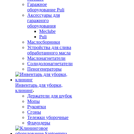
Гаражное
оборудование Puli
Аксессуары для
гаражного
оборудования
Meclube
Puli
Маслосборники
Устройства для слива
обработанного масла
Маслонагнетатели
Солидолонагнетатели
Пеногенераторы
Инвентарь для уборки,
клининг
Держатели для шубок
Мопы
Рукоятки
Сгоны
Тележки уборочные
Флаундеры