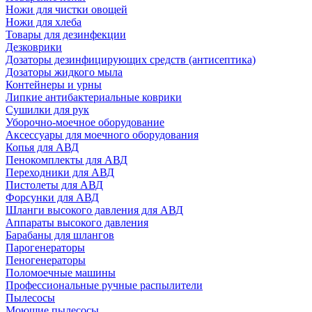
Ножи для чистки овощей
Ножи для хлеба
Товары для дезинфекции
Дезковрики
Дозаторы дезинфицирующих средств (антисептика)
Дозаторы жидкого мыла
Контейнеры и урны
Липкие антибактериальные коврики
Сушилки для рук
Уборочно-моечное оборудование
Аксессуары для моечного оборудования
Копья для АВД
Пенокомплекты для АВД
Переходники для АВД
Пистолеты для АВД
Форсунки для АВД
Шланги высокого давления для АВД
Аппараты высокого давления
Барабаны для шлангов
Парогенераторы
Пеногенераторы
Поломоечные машины
Профессиональные ручные распылители
Пылесосы
Моющие пылесосы