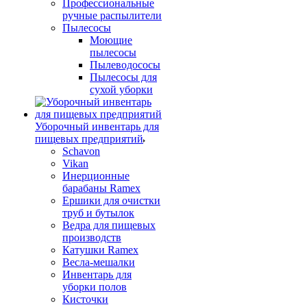
Профессиональные
ручные распылители
Пылесосы
Моющие
пылесосы
Пылеводососы
Пылесосы для
сухой уборки
Уборочный инвентарь для
пищевых предприятий
Schavon
Vikan
Инерционные
барабаны Ramex
Ершики для очистки
труб и бутылок
Ведра для пищевых
производств
Катушки Ramex
Весла-мешалки
Инвентарь для
уборки полов
Кисточки