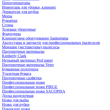
Пеногенераторы
Инвентарь для уборки, клининг
Держатели для шубок
Мопы
Рукоятки
Сгоны
Тележки уборочные
Флаундеры
Клининговое оборудование Santoemma
Аксессуары и запчасти для профессиональных пылесосов
Моющие (экстракторы) пылесосы
Протирочные материалы
Kimberly Clark
Нетканый материал Prof paper
Протирочные материалы Veiro
Бумажные полотенца
Туалетная бумага
Протирочные салфетки
Профессиональные ножи
Профессиональные ножи PIRGE
Профессиональные ножи SACOPISA
Доска разделочная
Ножи для рыбы
Ножи для рубки
Поварские ножи