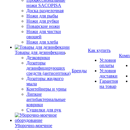
Профессиональные
ножи SACOPISA
Доска разделочная
Ножи для рыбы
Ножи для рубки
Поварские ножи
Ножи для чистки
овощей
Ножи для хлеба
Как купить
Товары для дезинфекции
Комп
Дезковрики
Условия
Дозаторы
оплаты
дезинфицирующих
Бренды
Условия
средств (антисептика)
доставки
Дозаторы жидкого
Гарантия
мыла
на товар
Контейнеры и урны
Липкие
антибактериальные
коврики
Сушилки для рук
Уборочно-моечное