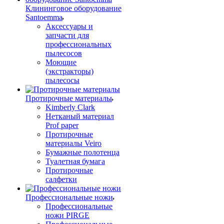
Клининговое оборудование
Santoemma
Аксессуары и
запчасти для
профессиональных
пылесосов
Моющие
(экстракторы)
пылесосы
Протирочные материалы
Kimberly Clark
Нетканый материал
Prof paper
Протирочные
материалы Veiro
Бумажные полотенца
Туалетная бумага
Протирочные
салфетки
Профессиональные ножи
Профессиональные
ножи PIRGE