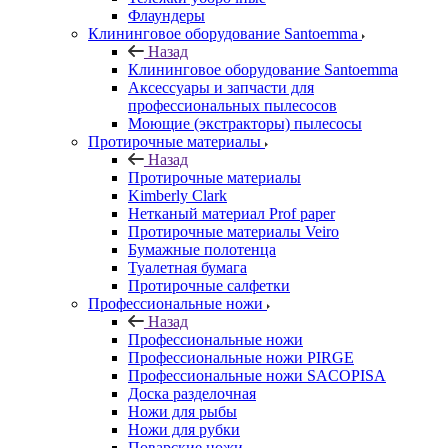
Флаундеры
Клининговое оборудование Santoemma
Назад
Клининговое оборудование Santoemma
Аксессуары и запчасти для
профессиональных пылесосов
Моющие (экстракторы) пылесосы
Протирочные материалы
Назад
Протирочные материалы
Kimberly Clark
Нетканый материал Prof paper
Протирочные материалы Veiro
Бумажные полотенца
Туалетная бумага
Протирочные салфетки
Профессиональные ножи
Назад
Профессиональные ножи
Профессиональные ножи PIRGE
Профессиональные ножи SACOPISA
Доска разделочная
Ножи для рыбы
Ножи для рубки
Поварские ножи