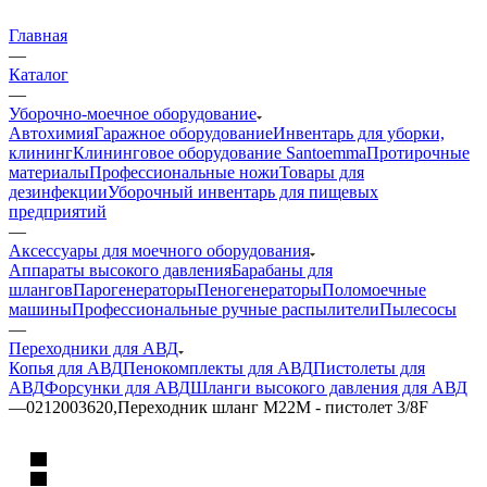
Главная
—
Каталог
—
Уборочно-моечное оборудование
Автохимия
Гаражное оборудование
Инвентарь для уборки,
клининг
Клининговое оборудование Santoemma
Протирочные
материалы
Профессиональные ножи
Товары для
дезинфекции
Уборочный инвентарь для пищевых
предприятий
—
Аксессуары для моечного оборудования
Аппараты высокого давления
Барабаны для
шлангов
Парогенераторы
Пеногенераторы
Поломоечные
машины
Профессиональные ручные распылители
Пылесосы
—
Переходники для АВД
Копья для АВД
Пенокомплекты для АВД
Пистолеты для
АВД
Форсунки для АВД
Шланги высокого давления для АВД
—
0212003620,Переходник шланг M22M - пистолет 3/8F