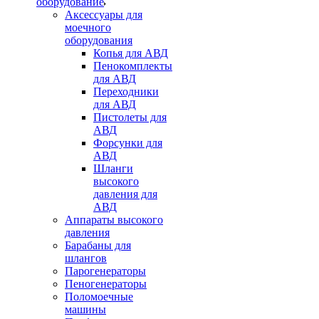
оборудование
Аксессуары для
моечного
оборудования
Копья для АВД
Пенокомплекты
для АВД
Переходники
для АВД
Пистолеты для
АВД
Форсунки для
АВД
Шланги
высокого
давления для
АВД
Аппараты высокого
давления
Барабаны для
шлангов
Парогенераторы
Пеногенераторы
Поломоечные
машины