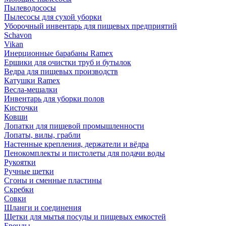
Пылеводососы
Пылесосы для сухой уборки
Уборочный инвентарь для пищевых предприятий
Schavon
Vikan
Инерционные барабаны Ramex
Ершики для очистки труб и бутылок
Ведра для пищевых производств
Катушки Ramex
Весла-мешалки
Инвентарь для уборки полов
Кисточки
Ковши
Лопатки для пищевой промышленности
Лопаты, вилы, грабли
Настенные крепления, держатели и вёдра
Пенокомплекты и пистолеты для подачи воды
Рукоятки
Ручные щетки
Сгоны и сменные пластины
Скребки
Совки
Шланги и соединения
Щетки для мытья посуды и пищевых емкостей
Бренды